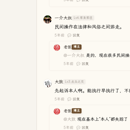
一介大叔
Lv4.常来常往
民间操作在法律和风俗之间游走。
5年前
回复
老张
博主
@一介大叔
是的，现在很多民间操
5年前
回复
大致
Lv3.点头之交
先起诉本人啊。能执行早执行了，不
5年前
回复
老张
博主
@大致
现在基本上“本人”都失踪了
5年前
回复