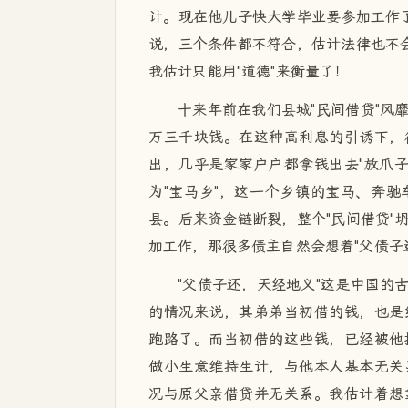
计。现在他儿子快大学毕业要参加工作了
说，三个条件都不符合，估计法律也不会
我估计只能用"道德"来衡量了！
十来年前在我们县城"民间借贷"风
万三千块钱。在这种高利息的引诱下，
出，几乎是家家户户都拿钱出去"放爪子
为"宝马乡"，这一个乡镇的宝马、奔
县。后来资金链断裂，整个"民间借贷"
加工作，那很多债主自然会想着"父债子
"父债子还，天经地义"这是中国的
的情况来说，其弟弟当初借的钱，也是
跑路了。而当初借的这些钱，已经被他
做小生意维持生计，与他本人基本无关
况与原父亲借贷并无关系。我估计着想