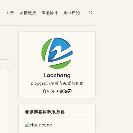
档
关于
友情链接
读者排行
走心评论
Laozhang
Blogger/八零后老头/爱好折腾
GitHub
电子邮件
X
Telegram
Instagram
RSS Feed
Mastodon
老张博客同款服务器