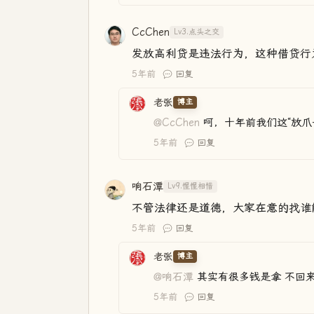
CcChen
Lv3.点头之交
发放高利贷是违法行为，这种借贷行
5年前
回复
老张
博主
@CcChen
呵，十年前我们这“放爪
5年前
回复
响石潭
Lv9.惺惺相惜
不管法律还是道德，大家在意的找谁
5年前
回复
老张
博主
@响石潭
其实有很多钱是拿 不回
5年前
回复