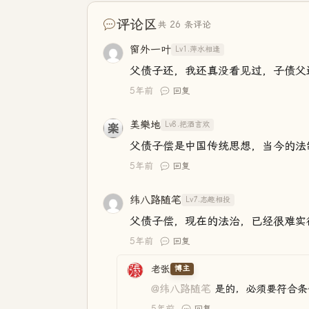
评论区
共 26 条评论
窗外一叶
Lv1.萍水相逢
父债子还，我还真没看见过，子债父
5年前
回复
美樂地
Lv8.把酒言欢
父债子偿是中国传统思想，当今的法
5年前
回复
纬八路随笔
Lv7.志趣相投
父债子偿，现在的法治，已经很难实
5年前
回复
老张
博主
@纬八路随笔
是的，必须要符合条
5年前
回复