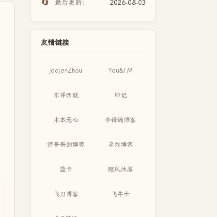
🔄
最后更新：
2026-08-03
友情链接
joojenZhou
You&FM
东评西就
印记
木本无心
李锋镝博客
缙哥哥的博客
老刘博客
蓝卡
随风沐虐
飞刀博客
飞牛士