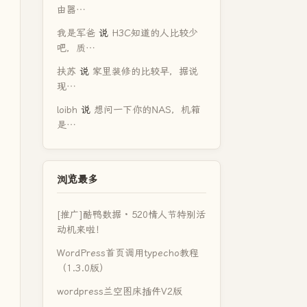
由器…
我是军爸
说
H3C知道的人比较少
吧，质…
扶苏
说
家里装修的比较早，据说
现…
loibh
说
想问一下你的NAS，机箱
是…
浏览最多
[推广]酷鸭数据 · 520情人节特别活
动机来啦！
WordPress首页调用typecho教程
（1.3.0版）
wordpress兰空图床插件V2版