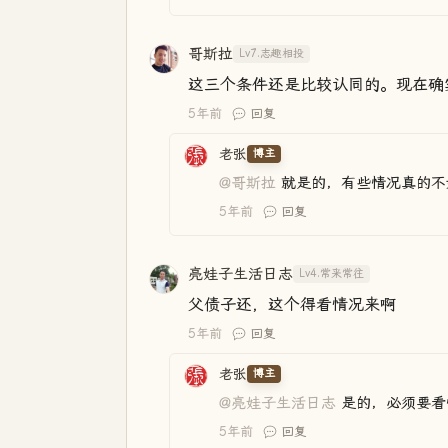
哥斯拉
Lv7.志趣相投
这三个条件还是比较认同的。现在确
5年前
回复
老张
博主
@哥斯拉
就是的，有些情况真的不
5年前
回复
亮娃子生活日志
Lv4.常来常往
父债子还，这个得看情况来啊
5年前
回复
老张
博主
@亮娃子生活日志
是的，必须要看
5年前
回复