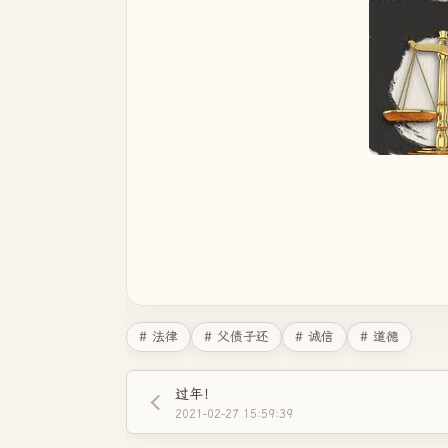
# 法律
# 父债子还
# 诚信
# 道德
过年！
2021-02-27 15:59:39