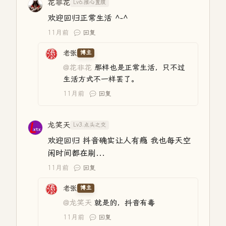
花非花
Lv6.推心置腹
欢迎回归正常生活 ^-^
11月前
回复
老张
博主
@花非花
那样也是正常生活，只不过
生活方式不一样罢了。
11月前
回复
龙笑天
Lv3.点头之交
欢迎回归 抖音确实让人有瘾 我也每天空
闲时间都在刷...
11月前
回复
老张
博主
@龙笑天
就是的，抖音有毒
11月前
回复