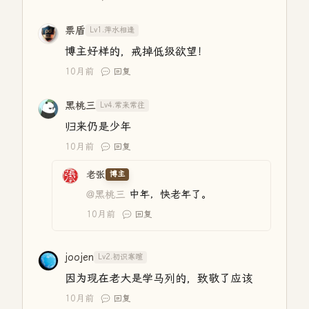
票盾
Lv1.萍水相逢
博主好样的，戒掉低级欲望！
10月前
回复
黑桃三
Lv4.常来常往
归来仍是少年
10月前
回复
老张
博主
@黑桃三
中年，快老年了。
10月前
回复
joojen
Lv2.初识寒暄
因为现在老大是学马列的，致敬了应该
10月前
回复