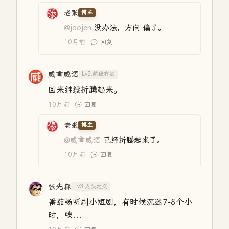
老张
博主
@joojen
没办法，方向 偏了。
10月前
回复
威言威语
Lv5.熟稔有加
回来继续折腾起来。
10月前
回复
老张
博主
@威言威语
已经折腾起来了。
10月前
回复
张先森
Lv3.点头之交
番茄畅听刷小短剧，有时候沉迷7-8个小
时，唉...