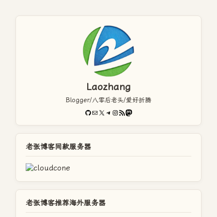
Laozhang
Blogger/八零后老头/爱好折腾
GitHub
电子邮件
X
Telegram
Instagram
RSS Feed
Mastodon
老张博客同款服务器
老张博客推荐海外服务器