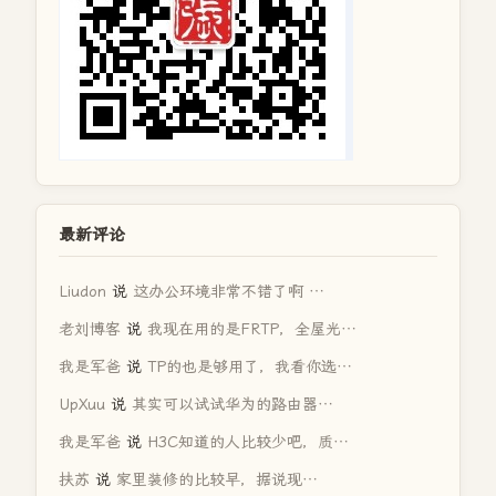
最新评论
Liudon
说
这办公环境非常不错了啊 …
老刘博客
说
我现在用的是FRTP，全屋光…
我是军爸
说
TP的也是够用了，我看你选…
UpXuu
说
其实可以试试华为的路由器…
我是军爸
说
H3C知道的人比较少吧，质…
扶苏
说
家里装修的比较早，据说现…