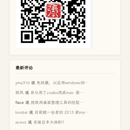
最新评论
ymz316
说
先收藏，以后用windows的…
西风
说
自从用了codex改成mac 很…
face
说
按我用桌面整理工具的经验…
koobai
说
目前就一台老的 2013 款ma…
acevs
说
安装后多大体积？