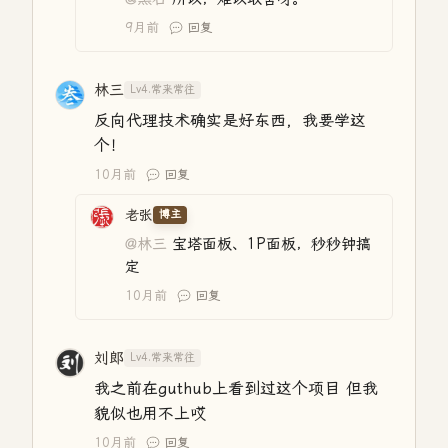
9月前
回复
林三
Lv4.常来常往
反向代理技术确实是好东西，我要学这
个！
10月前
回复
老张
博主
@林三
宝塔面板、1P面板，秒秒钟搞
定
10月前
回复
刘郎
Lv4.常来常往
我之前在guthub上看到过这个项目 但我
貌似也用不上哎
10月前
回复