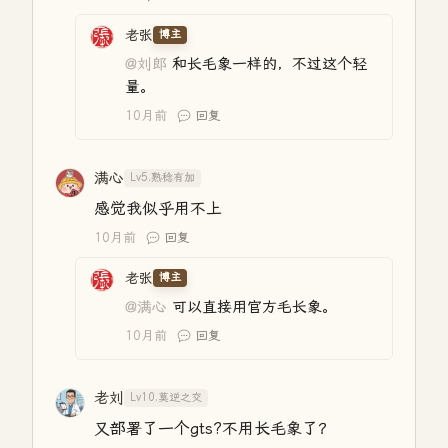
老张
博主
@刘郎
和长毛象一样的，不过这个轻
量。
10月前
回复
满心
Lv5.熟稔有加
感觉我似乎用不上
10月前
回复
老张
博主
@满心
可以直接用官方毛长象。
10月前
回复
老刘
Lv10.莫逆之交
又部署了一个gts?不用长毛象了？