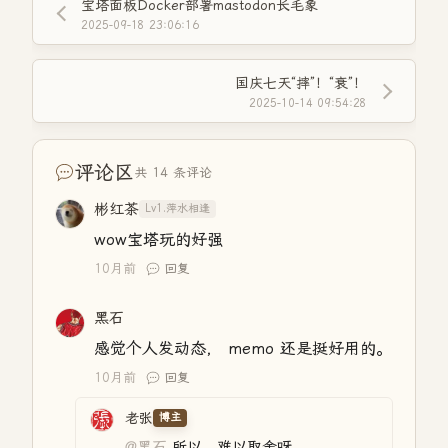
宝塔面板Docker部署mastodon长毛象
2025-09-18 23:06:16
国庆七天“摔”！“衰”！
2025-10-14 09:54:28
评论区
共 14 条评论
彬红茶
Lv1.萍水相逢
wow宝塔玩的好强
10月前
回复
黑石
感觉个人发动态， memo 还是挺好用的。
10月前
回复
老张
博主
@黑石
所以，难以取舍呀。