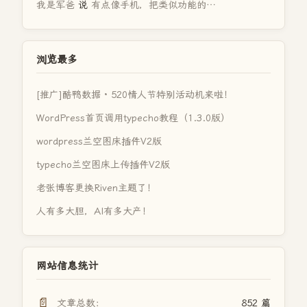
我是军爸
说
有点像手机，把类似功能的…
浏览最多
[推广]酷鸭数据 · 520情人节特别活动机来啦！
WordPress首页调用typecho教程（1.3.0版）
wordpress兰空图床插件V2版
typecho兰空图床上传插件V2版
老张博客更换Riven主题了！
人有多大胆，AI有多大产！
网站信息统计
📄
文章总数：
852 篇