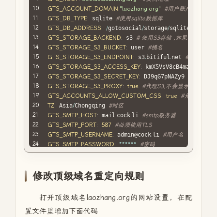
GTS_ACCOUNT_DOMAIN
:
"laozhang.org"
#用户账户所属的域
GTS_DB_TYPE
:
 sqlite 
#使用sqlite数据库
GTS_DB_ADDRESS
:
/
gotosocial
/
storage
/
sqlite
.
GTS_STORAGE_BACKEND
:
 s3 
# 使用S3存储 ,如果不需要可
GTS_STORAGE_S3_BUCKET
:
 user 
#桶名
GTS_STORAGE_S3_ENDPOINT
:
 s3
.
bitiful
.
net 
#S3端点
GTS_STORAGE_S3_ACCESS_KEY
:
 kmX5VsV8cB4ma8jeAg 
#
GTS_STORAGE_S3_SECRET_KEY
:
 DJ9qG7pNAZy9 
#密钥
GTS_STORAGE_S3_PROXY
:
true
#代理S3,不会显示S3地址
GTS_ACCOUNTS_ALLOW_CUSTOM_CSS
:
true
#允许自定义C
TZ
:
 Asia
/
Chongqing 
#时区
GTS_SMTP_HOST
:
 mail
.
cock
.
li 
#smtp服务器
GTS_SMTP_PORT
:
587
#必须使用TLS
GTS_SMTP_USERNAME
:
 admin@cock
.
li 
#用户名
GTS_SMTP_PASSWORD
:
**
**
**
#密码
GTS_SMTP_FROM
:
 admin@cock
.
li 
#邮箱地址
GTS_INSTANCE_LANGUAGES
:
 zh 
#中文
GTS_ACCOUNTS_REGISTRATION_OPEN
:
true
#开放注册
修改顶级域名重定向规则
GTS_TRUSTED_PROXIES
:
172.18
.0
.1
/
16
#可信代理
ports
:
打开顶级域名laozhang.org的网站设置，在配
-
"127.0.0.1:8080:8080"
置文件里增加下面代码
volumes
: