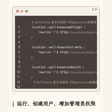
-
.
/
data
:
/
gotosocial
/
storage 
#修改映射目录为第一步创建的GoT
restart
:
"always"
复制
PHP
networks
:
# GoToSocial 重定向规则,不玩gotosocial就删除
gotosocial
:
    location 
/
.
well
-
known
/
webfinger 
{
ipam
:
        rewrite 
^
.
*
$ https
:
//social.laozhang.org/.well-
driver
:
default
}
config
:
-
 subnet
:
"172.18.0.0/16"
    location 
/
.
well
-
known
/
host
-
meta 
{
gateway
:
"172.18.0.1"
        rewrite 
^
.
*
$ https
:
//social.laozhang.org/.well-
}
    location 
/
.
well
-
known
/
nodeinfo 
{
        rewrite 
^
.
*
$ https
:
//social.laozhang.org/.well-k
}
# GoToSocial 重定向规则,不玩gotosocial就删除，结束
运行、创建用户、增加管理员权限