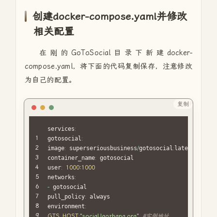
创建
docker-compose.yaml并修改
相关配置
在刚的GoToSocial目录下新建
docker-
compose.yaml，将下面的代码复制保存，注意修改
为自己的配置。
复制
PHP
services
:
gotosocial
:
image
:
 superseriousbusiness
/
gotosocial
:
latest

container_name
:
 gotosocial

user
:
1000
:
1000
networks
:
-
 gotosocial

pull_policy
:
 always 

environment
:
GTS_HOST
:
"social.laozhang.org"
#实例地址