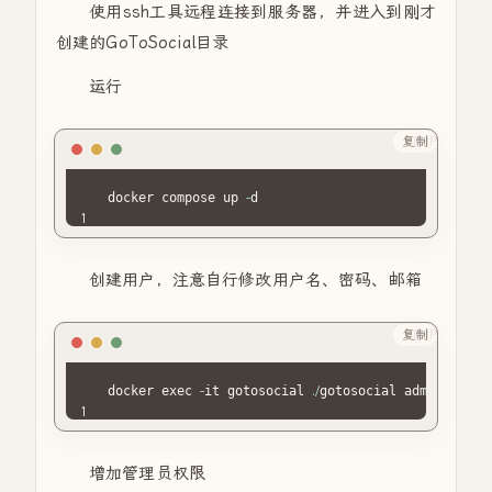
使用
ssh工具远程连接到服务器，并进入到刚才
创建的GoToSocial目录
运行
复制
PHP
docker compose up 
-
d
创建用户，注意自行修改用户名、密码、邮箱
复制
PHP
docker exec 
-
it gotosocial 
.
/
gotosocial admin accou
增加管理员权限