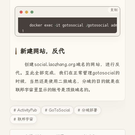
复制
PHP
docker exec 
-
it gotosocial 
.
/
gotosocial admin accou
新建网站，反代
创建social.laozhang.org域名的网站，进行反
代。至此全部完成，我们在正常管理gotosocial的
时候，当然还是使用二级域名，分域的目的就是在
联邦宇宙里显示的账号是顶级域名的。
# ActivityPub
# GoToSocial
# 分域部署
# 联邦宇宙