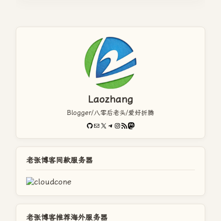
Laozhang
Blogger/八零后老头/爱好折腾
GitHub
电子邮件
X
Telegram
Instagram
RSS Feed
Mastodon
老张博客同款服务器
老张博客推荐海外服务器