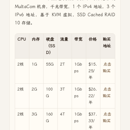
MultaCom 机房，千兆带宽，1 个 IPv4 地址，3 个
IPv6 地址，基于 KVM 虚拟，SSD Cached RAID
10 存储。
CPU
内存
硬盘
流量
带宽
价格
购买
（SS
地址
D）
2核
1G
55G
2T
1Gb
$15.
点击
ps
25/
购买
年
2核
2G
100
3T
1Gb
$26.
点击
G
ps
22/
购买
年
2核
3G
160
4T
1Gb
$37.
点击
G
ps
33/
购买
年