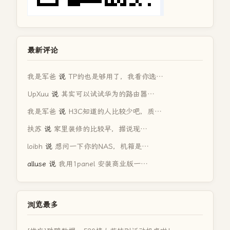
最新评论
我是军爸
说
TP的也是够用了，我看你选…
UpXuu
说
其实可以试试华为的路由器…
我是军爸
说
H3C知道的人比较少吧，质…
扶苏
说
家里装修的比较早，据说现…
loibh
说
想问一下你的NAS，机箱是…
alluse
说
我用1panel 安装商业版一…
浏览最多