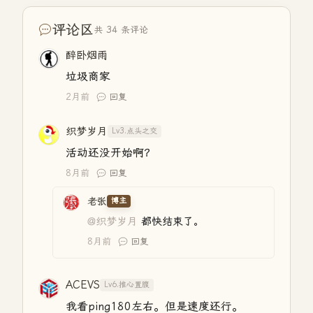
评论区
共 34 条评论
醉卧烟雨
垃圾商家
2月前
回复
织梦岁月
Lv3.点头之交
活动还没开始啊？
8月前
回复
老张
博主
@织梦岁月
都快结束了。
8月前
回复
ACEVS
Lv6.推心置腹
我看ping180左右。但是速度还行。