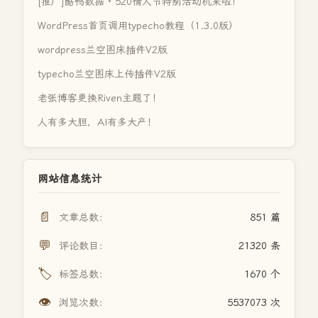
[推广]酷鸭数据 · 520情人节特别活动机来啦！
WordPress首页调用typecho教程（1.3.0版）
wordpress兰空图床插件V2版
typecho兰空图床上传插件V2版
老张博客更换Riven主题了！
人有多大胆，AI有多大产！
网站信息统计
📄
文章总数：
851 篇
💬
评论数目：
21320 条
🏷️
标签总数：
1670 个
👁️
浏览次数：
5537073 次