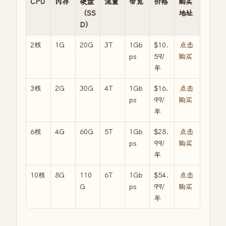
CPU
内存
硬盘
流量
带宽
价格
购买
（SS
地址
D）
2核
1G
20G
3T
1Gb
$10.
点击
ps
59/
购买
年
3核
2G
30G
4T
1Gb
$16.
点击
ps
99/
购买
年
6核
4G
60G
5T
1Gb
$28.
点击
ps
99/
购买
年
10核
8G
110
6T
1Gb
$54.
点击
G
ps
99/
购买
年