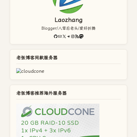
Laozhang
Blogger/八零后老头/爱好折腾
GitHub
电子邮件
X
Telegram
Instagram
RSS Feed
Mastodon
老张博客同款服务器
老张博客推荐海外服务器