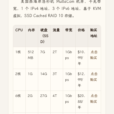
美国西海岸洛杉矶 MultaCom 机房，千兆带
宽，1 个 IPv4 地址，3 个 IPv6 地址，基于 KVM
虚拟，SSD Cached RAID 10 存储。
CPU
内存
硬盘
流量
带宽
价格
购买
（SS
地址
D）
1核
512
7G
2T
1Gb
$10.
点击
MB
ps
99/
购买
年
2核
1G
14G
3T
1Gb
$12.
点击
ps
99/
购买
年
6核
2G
27G
4T
1Gb
$20.
点击
ps
88/
购买
年