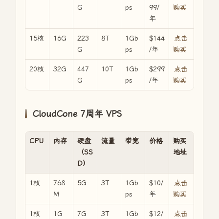
G
ps
99/
购买
年
15核
16G
223
8T
1Gb
$144
点击
G
ps
/年
购买
20核
32G
447
10T
1Gb
$299
点击
G
ps
/年
购买
CloudCone 7周年 VPS
CPU
内存
硬盘
流量
带宽
价格
购买
（SS
地址
D）
1核
768
5G
3T
1Gb
$10/
点击
M
ps
年
购买
1核
1G
7G
3T
1Gb
$12/
点击