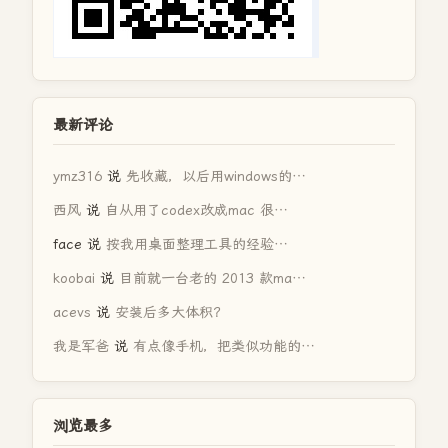
最新评论
ymz316
说
先收藏，以后用windows的…
西风
说
自从用了codex改成mac 很…
face
说
按我用桌面整理工具的经验…
koobai
说
目前就一台老的 2013 款ma…
acevs
说
安装后多大体积？
我是军爸
说
有点像手机，把类似功能的…
浏览最多