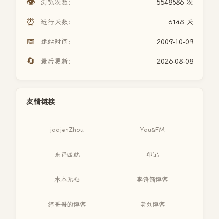
👁️
浏览次数：
5548586 次
⏰
运行天数：
6148 天
📅
建站时间：
2009-10-09
🔄
最后更新：
2026-08-08
友情链接
joojenZhou
You&FM
东评西就
印记
木本无心
李锋镝博客
缙哥哥的博客
老刘博客