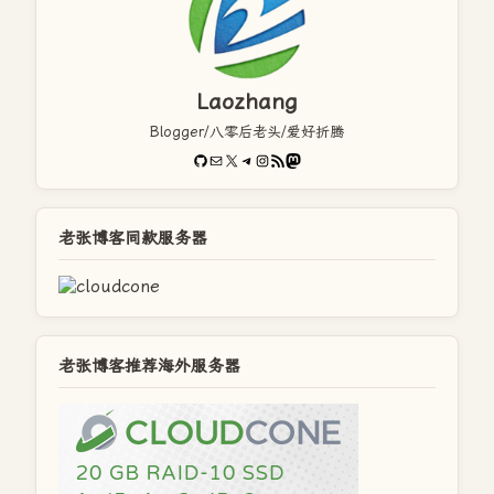
Laozhang
Blogger/八零后老头/爱好折腾
GitHub
电子邮件
X
Telegram
Instagram
RSS Feed
Mastodon
老张博客同款服务器
老张博客推荐海外服务器