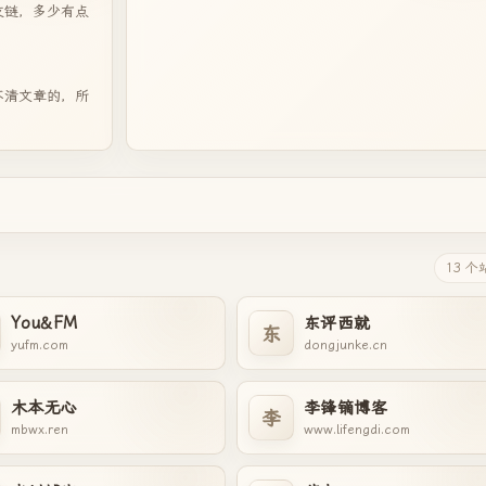
友链，多少有点
不清文章的，所
13 个
You&FM
东评西就
东
yufm.com
dongjunke.cn
木本无心
李锋镝博客
李
mbwx.ren
www.lifengdi.com