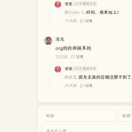
老张
Lv10.莫逆之交
@Dylan Li
好的，我来加上！
14天前
回复
活龙
org的伙伴挺多的
20天前
回复
老张
Lv10.莫逆之交
@活龙
因为主流的后辍注册不到了
20天前
回复