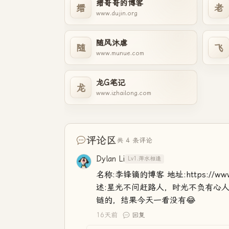
缙哥哥的博客
缙
老
www.dujin.org
随风沐虐
随
飞
www.munue.com
龙G笔记
龙
www.izhailong.com
评论区
共 4 条评论
Dylan Li
Lv1.萍水相逢
名称:李锋镝的博客 地址:https://www.life
述:星光不问赶路人，时光不负有心人。 RSS
链的，结果今天一看没有😂
16天前
回复