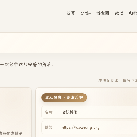
首页
分类
博友圈
微语
归
一起经营这片安静的角落。
不满足要求，请勿申
本站信息 · 先友后链
名称
老张博客
。
链接
https://laozhang.org
友好的友链是