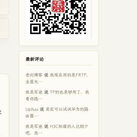
最新评论
老刘博客
说
我现在用的是FRTP，
全屋光…
我是军爸
说
TP的也是够用了，我
看你选…
UpXuu
说
其实可以试试华为的路
友
由器…
我是军爸
说
H3C知道的人比较少
吧，质…