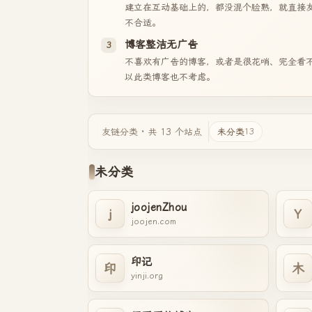
建立在互动基础上的，都没混个脸熟，就直接
不合适。
博客整洁无广告
3
不喜欢有广告的博客，或者是很花哨、完全看
以此类博客也不考虑。
友链分类 · 共 13 个站点
未分类
13
未分类
joojenZhou
j
Y
joojen.com
印记
印
木
yinji.org