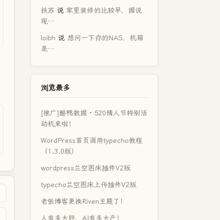
扶苏
说
家里装修的比较早，据说
现…
loibh
说
想问一下你的NAS，机箱
是…
浏览最多
[推广]酷鸭数据 · 520情人节特别活
动机来啦！
WordPress首页调用typecho教程
（1.3.0版）
wordpress兰空图床插件V2版
typecho兰空图床上传插件V2版
老张博客更换Riven主题了！
人有多大胆，AI有多大产！