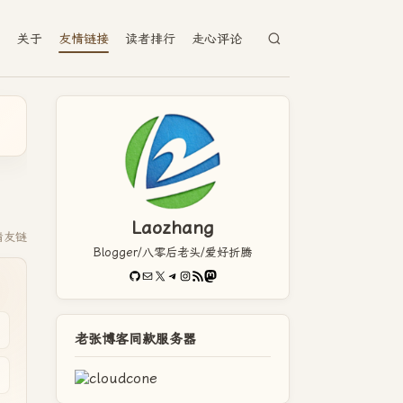
档
关于
友情链接
读者排行
走心评论
Laozhang
请友链
Blogger/八零后老头/爱好折腾
GitHub
电子邮件
X
Telegram
Instagram
RSS Feed
Mastodon
老张博客同款服务器