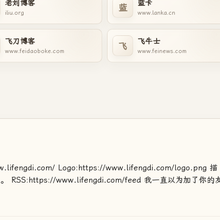
老刘博客
蓝卡
蓝
iliu.org
www.lanka.cn
飞刀博客
飞牛士
飞
www.feidaoboke.com
www.feinews.com
ngdi.com/ Logo:https://www.lifengdi.com/logo.png 描
:https://www.lifengdi.com/feed 我一直以为加了你的