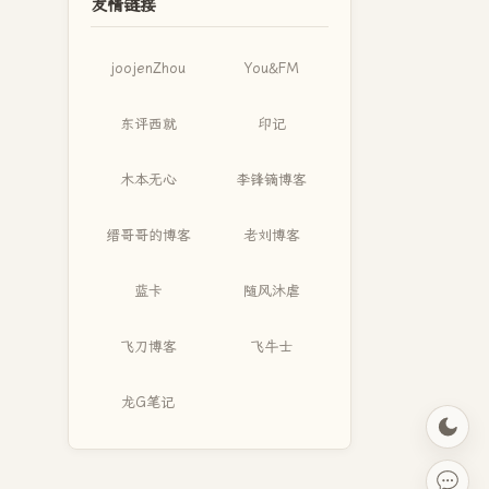
友情链接
joojenZhou
You&FM
东评西就
印记
木本无心
李锋镝博客
缙哥哥的博客
老刘博客
蓝卡
随风沐虐
飞刀博客
飞牛士
龙G笔记