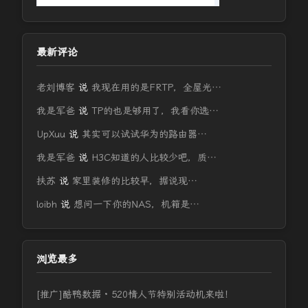
最新评论
老刘博客
说
我现在用的是FRTP，全屋光…
我是军爸
说
TP的也是够用了，我看你选…
UpXuu
说
其实可以试试华为的路由器…
我是军爸
说
H3C知道的人比较少吧，质…
扶苏
说
家里装修的比较早，据说现…
loibh
说
想问一下你的NAS，机箱是…
浏览最多
[推广]酷鸭数据 · 520情人节特别活动机来啦！