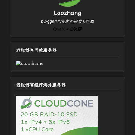
Laozhang
Blogger/八零后老头/爱好折腾
GitHub
电子邮件
X
Telegram
Instagram
RSS Feed
Mastodon
老张博客同款服务器
老张博客推荐海外服务器