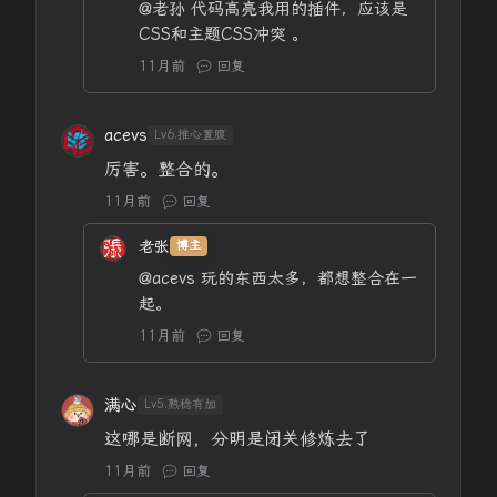
@老孙
代码高亮我用的插件，应该是
CSS和主题CSS冲突 。
11月前
回复
acevs
Lv6.推心置腹
厉害。整合的。
11月前
回复
老张
博主
@acevs
玩的东西太多，都想整合在一
起。
11月前
回复
满心
Lv5.熟稔有加
这哪是断网，分明是闭关修炼去了
11月前
回复