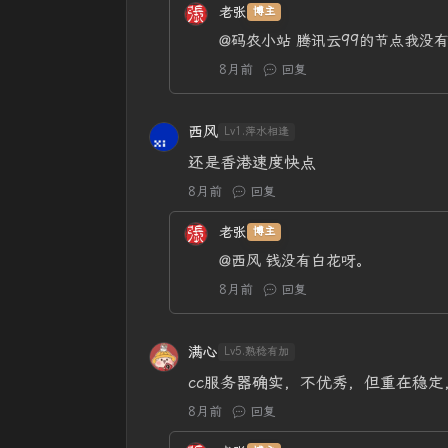
老张
博主
@码农小站
腾讯云99的节点我没
8月前
回复
西风
Lv1.萍水相逢
还是香港速度快点
8月前
回复
老张
博主
@西风
钱没有白花呀。
8月前
回复
满心
Lv5.熟稔有加
cc服务器确实，不优秀，但重在稳
8月前
回复