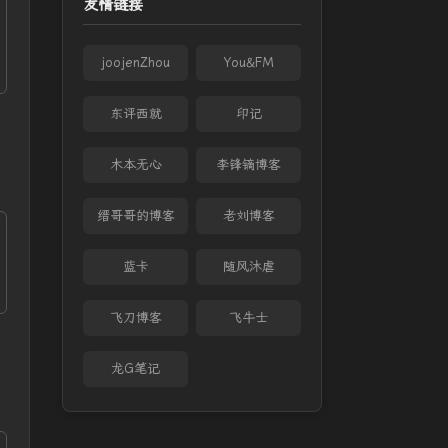
友情链接
joojenZhou
You&FM
东评西就
印记
木本无心
李锋镝博客
缙哥哥的博客
老刘博客
蓝卡
随风沐虐
飞刀博客
飞牛士
龙G笔记