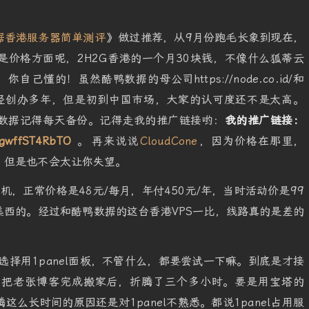
据香港服务器简单测评
》做过推荐，从9月份跑毛长象到现在，
价格方面呢，2H2G香港的一个月30块钱，不像什么狐蒂云
自己懂的！虽然酷鸭数据的母公司https://node.co.id/和
.id/在印尼已经创办多年，但是初到中国市场，大家的认可度还不是太高。
数据记得每天备份。记得走我的推广链接哟：
我的推广链接：
3gwffST4RbTO
。
再来说说
CloudCone
，因为价格在那里，
，但是也不会太让你失望。
机，正常价格是48元/每月，年付450元/年，当时活动价是99
西的。经过和酷鸭数据的这台香港VPS一比，线路真的是差的
次选择用1panel面板，不管什么，都要尝试一下嘛。到底是才接
，把老张博客完成搬家后，折腾了三个多小时。要是用宝塔的
么长时间的原因还是对1panel不熟悉。都说1panel占用服