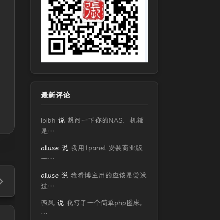
最新评论
loibh
说
想问一下你的NAS，机箱
是…
alluse
说
我用1panel 安装商业版
一…
alluse
说
我看博主用的应该是尝试
过…
西风
说
我写了一个简单php图床，
…