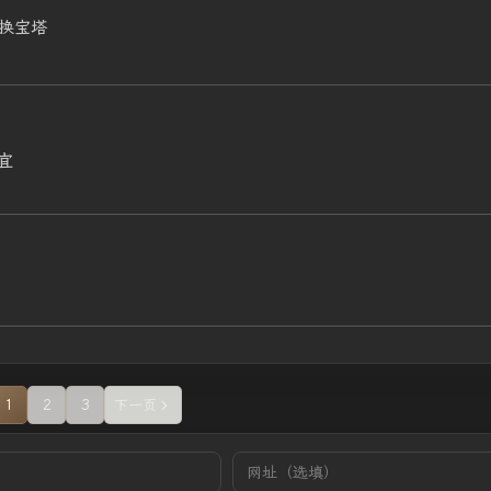
换宝塔
宜
1
2
3
下一页