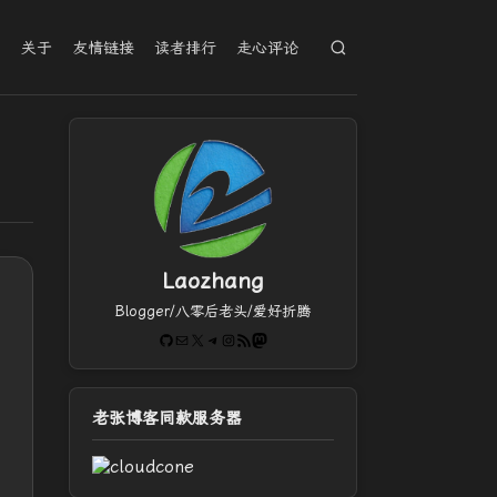
档
关于
友情链接
读者排行
走心评论
Laozhang
Blogger/八零后老头/爱好折腾
GitHub
电子邮件
X
Telegram
Instagram
RSS Feed
Mastodon
老张博客同款服务器