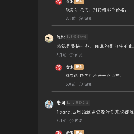
老张
博主
@满心
是的，对得起那个价格。
8月前
回复
陈锐
Lv9.惺惺相惜
感觉是要快一些，你真的是奋斗不止
8月前
回复
老张
博主
@陈锐
快的可不是一点点哟。
8月前
回复
老刘
Lv10.莫逆之交
1panel占用的这点资源对你来说都
8月前
回复
老张
博主