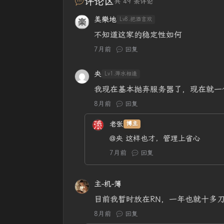
评论区
共 49 条评论
美樂地
Lv8.把酒言欢
不知道这家的稳定性如何
7月前
回复
央
Lv1.萍水相逢
我现在基本抛弃服务器了，现在就一
8月前
回复
老张
博主
@央
这样也才，管理上省心
7月前
回复
主-机-簿
目前我暂时放在RN，一年也就十多
8月前
回复