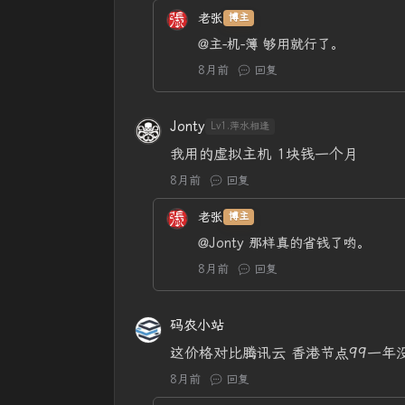
老张
博主
@主-机-簿
够用就行了。
8月前
回复
Jonty
Lv1.萍水相逢
我用的虚拟主机 1块钱一个月
8月前
回复
老张
博主
@Jonty
那样真的省钱了哟。
8月前
回复
码农小站
这价格对比腾讯云 香港节点99一年
8月前
回复