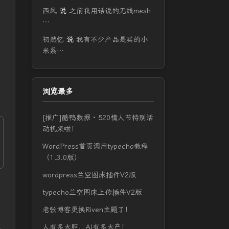
西风
说
之前我用话说的无线mesh
…
初然忆
说
我有不少产品是买的小
米系…
浏览最多
[推广]酷鸭数据 · 520情人节特别活
动机来啦！
WordPress首页调用typecho教程
（1.3.0版）
wordpress兰空图床插件V2版
typecho兰空图床上传插件V2版
老张博客更换Riven主题了！
人有多大胆，AI有多大产！