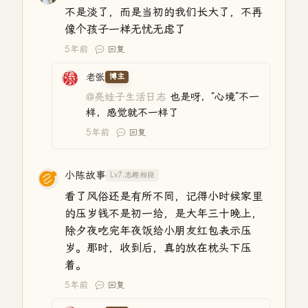
不是淡了，而是当初的我们长大了，不再
像个孩子一样无忧无虑了
5年前
回复
老张
博主
@亮娃子生活日志
也是呀，“心境”不一
样，感觉就不一样了
5年前
回复
小陈故事
Lv7.志趣相投
看了风俗还是有所不同，记得小时候家里
的压岁钱不是初一给，是大年三十晚上，
除夕夜吃完年夜饭给小朋友红包表示压
岁。那时，收到后，真的放在枕头下压
着。
5年前
回复