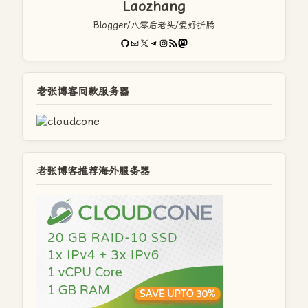
Laozhang
Blogger/八零后老头/爱好折腾
GitHub
电子邮件
X
Telegram
Instagram
RSS Feed
Mastodon
老张博客同款服务器
老张博客推荐海外服务器