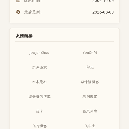
📅
建站时间：
2009-10-09
🔄
最后更新：
2026-08-03
友情链接
joojenZhou
You&FM
东评西就
印记
木本无心
李锋镝博客
缙哥哥的博客
老刘博客
蓝卡
随风沐虐
飞刀博客
飞牛士