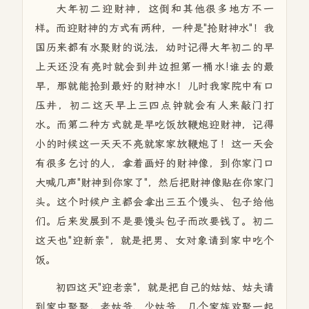
大年初二迎财神，这倒和其他很多地方不一
样。而迎财神的方式有两种，一种是"抢财神水"！我
国历来都有水聚财的说法，幼时记得大年初二的早
上天还没有亮时就会到井边担第一桶水!谁去的最
早，那就能抢到最好的财神水！儿时我家院中有口
压井，初二这天早上三四点钟就会有人来敲门打
水。而第二种方式就是早吃饭放鞭炮迎财神，记得
小的时候这一天天不亮就家家放鞭炮了！这一天会
有很多乞讨的人，拿着画好的财神像，到你家门口
大喊几声"财神到你家了"，然后把财神像贴在你家门
头。这个时候户主都会拿出三五个馒头、包子给他
们。后来发展到不是要馒头包子而改要钱了。初二
这天也"迎新亲"，就是把男、女对象请到家中吃个
饭。
初四这天"迎老亲"，就是把自己的姑姑、姑夫请
到家中聚聚，老姑爷、少姑爷，几个家族欢聚一起