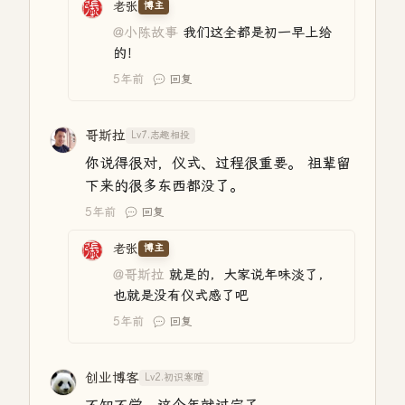
老张
博主
@小陈故事
我们这全都是初一早上给
的！
5年前
回复
哥斯拉
Lv7.志趣相投
你说得很对，仪式、过程很重要。 祖辈留
下来的很多东西都没了。
5年前
回复
老张
博主
@哥斯拉
就是的，大家说年味淡了，
也就是没有仪式感了吧
5年前
回复
创业博客
Lv2.初识寒暄