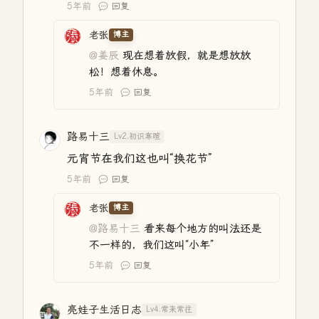
5年前
回复
老张
博主
@姜辰
现在想着放假，就是想放放
松！想着休息。
5年前
回复
路易十三
Lv2.初识寒暄
元宵节在我们这也叫“换花节”
5年前
回复
老张
博主
@路易十三
看来每个地方的叫法还是
不一样的，我们这叫“小年”
5年前
回复
亮娃子生活日志
Lv4.常来常往