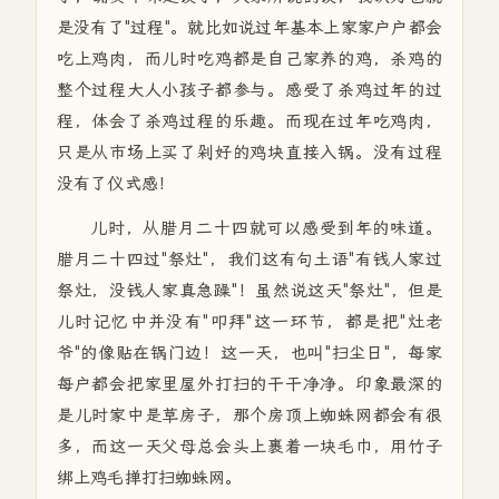
是没有了"过程"。就比如说过年基本上家家户户都会
吃上鸡肉，而儿时吃鸡都是自己家养的鸡，杀鸡的
整个过程大人小孩子都参与。感受了杀鸡过年的过
程，体会了杀鸡过程的乐趣。而现在过年吃鸡肉，
只是从市场上买了剁好的鸡块直接入锅。没有过程
没有了仪式感！
儿时，从腊月二十四就可以感受到年的味道。
腊月二十四过"祭灶"，我们这有句土语"有钱人家过
祭灶，没钱人家真急躁"！虽然说这天"祭灶"，但是
儿时记忆中并没有"叩拜"这一环节，都是把"灶老
爷"的像贴在锅门边！这一天，也叫"扫尘日"，每家
每户都会把家里屋外打扫的干干净净。印象最深的
是儿时家中是草房子，那个房顶上蜘蛛网都会有很
多，而这一天父母总会头上裹着一块毛巾，用竹子
绑上鸡毛掸打扫蜘蛛网。