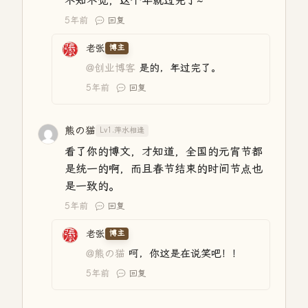
不知不觉，这个年就过完了~
5年前
回复
老张
博主
@创业博客
是的，年过完了。
5年前
回复
熊の猫
Lv1.萍水相逢
看了你的博文，才知道，全国的元宵节都
是统一的啊，而且春节结束的时间节点也
是一致的。
5年前
回复
老张
博主
@熊の猫
呵，你这是在说笑吧！！
5年前
回复