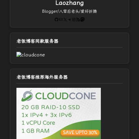
Laozhang
Blogger/八零后老头/爱好折腾
GitHub
电子邮件
X
Telegram
Instagram
RSS Feed
Mastodon
老张博客同款服务器
老张博客推荐海外服务器