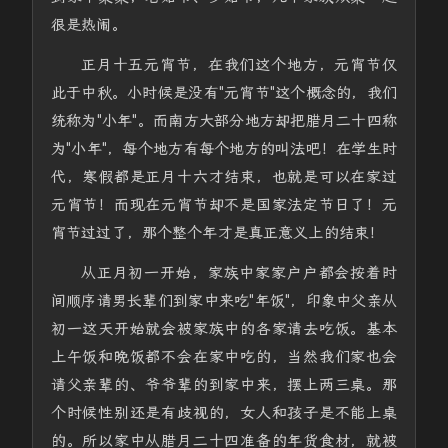
很是热闹。
正月十五元宵节，在我们这个地方，元宵节仅
此于中秋。小时候是没有"元宵节"这个概念的，我们
统称为"小年"。而南方大部分地方却把腊月二十四称
为"小年"，每个地方有每个地方的叫法吧！在学生时
代，寒假都是正月十六才结束，也就是可以在家过
元宵节！而现在元宵节却不是国家法定节日了！元
宵节过过了，那个整个年才是真正意义上的结束！
从正月初一开始，家族中家家户户都会按着时
间顺序请男长辈们到家中来吃"年饭"，印象中父亲从
初一这天开始就会被家族中的各家请去吃饭。基本
上午饭和晚饭都不会在家中吃的，当然我们家也会
请父亲辈的、爷爷辈的到家中来，摆上两三桌。那
个时候性别还是有歧视的，女人和孩子是不能上桌
的。所以家中从腊月二十四准备的年货食材，就被