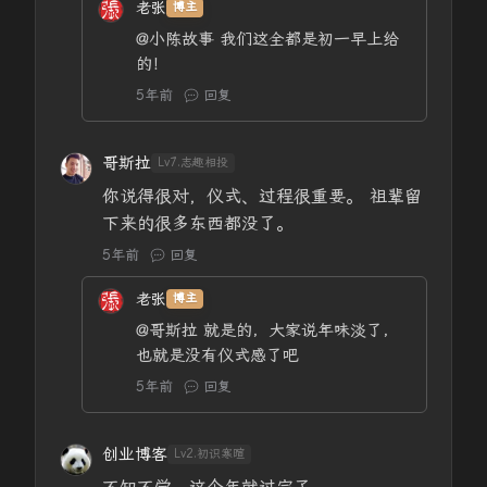
老张
博主
@小陈故事
我们这全都是初一早上给
的！
5年前
回复
哥斯拉
Lv7.志趣相投
你说得很对，仪式、过程很重要。 祖辈留
下来的很多东西都没了。
5年前
回复
老张
博主
@哥斯拉
就是的，大家说年味淡了，
也就是没有仪式感了吧
5年前
回复
创业博客
Lv2.初识寒暄