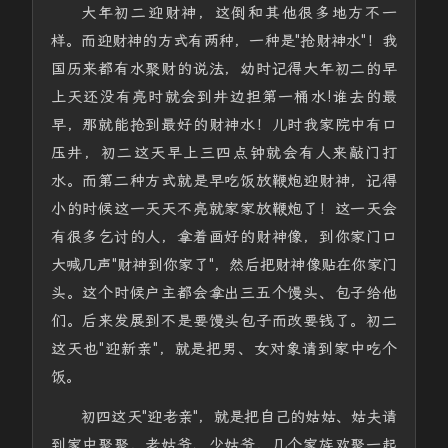
大年初二迎财神，这倒和其他很多地方不一
样。而迎财神的方式有两种，一种是"抢财神水"！我
国历来都有水聚财的说法，幼时记得大年初二的早
上天还没有亮时就会到井边担第一桶水!谁去的最
早，那就能抢到最好的财神水！儿时我家院中有口
压井，初二这天早上三四点钟就会有人来敲门打
水。而第二种方式就是早吃饭放鞭炮迎财神，记得
小的时候这一天天不亮就家家放鞭炮了！这一天会
有很多乞讨的人，拿着画好的财神像，到你家门口
大喊几声"财神到你家了"，然后把财神像贴在你家门
头。这个时候户主都会拿出三五个馒头、包子给他
们。后来发展到不是要馒头包子而改要钱了。初二
这天也"迎新亲"，就是把男、女对象请到家中吃个
饭。
初四这天"迎老亲"，就是把自己的姑姑、姑夫请
到家中聚聚，老姑爷、少姑爷，几个家族欢聚一起