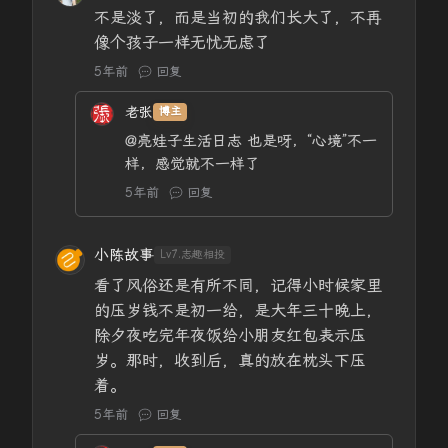
不是淡了，而是当初的我们长大了，不再
像个孩子一样无忧无虑了
5年前
回复
老张
博主
@亮娃子生活日志
也是呀，“心境”不一
样，感觉就不一样了
5年前
回复
小陈故事
Lv7.志趣相投
看了风俗还是有所不同，记得小时候家里
的压岁钱不是初一给，是大年三十晚上，
除夕夜吃完年夜饭给小朋友红包表示压
岁。那时，收到后，真的放在枕头下压
着。
5年前
回复