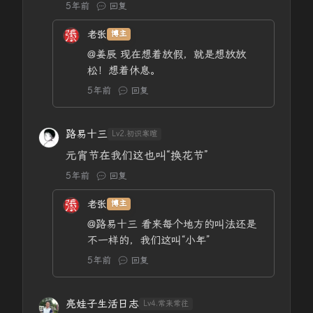
5年前
回复
老张
博主
@姜辰
现在想着放假，就是想放放
松！想着休息。
5年前
回复
路易十三
Lv2.初识寒暄
元宵节在我们这也叫“换花节”
5年前
回复
老张
博主
@路易十三
看来每个地方的叫法还是
不一样的，我们这叫“小年”
5年前
回复
亮娃子生活日志
Lv4.常来常往