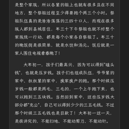
是整个家族，所以各辈的祖上也就有很多且在不同
地方，整个祭祖过程至少得要跑个两三个小时。祭
祖队伍真的是浩浩荡荡的三四十口人，而现在很多
族人都到县城居住，年三十下午祭祖也就不好整个
家族统一行动，都是每个小家各自祭祖了。年三十
的晚饭倒是很简单，就是水饺和汤元。饭后就是一
家人围住电视看春晚了！
大年初一，孩子们最高兴，因为可以得到"磕头
钱"，也就是压岁钱。孩子们也组成队伍，爷爷辈的
家中、叔叔辈的家中，挨家挨户的跑。那个时候压
岁钱一般都是两毛、三毛的，一个上午跑下来，也
可以跑到三五块钱。当然回到家中，这些压岁钱大
部分都"充公"，自己可以得到少少的三五毛钱。不过
那个时候三五毛钱也是巨款了！大年初一这一天，
是很讲究的，不能扫地、不能动剪刀、不能动针。