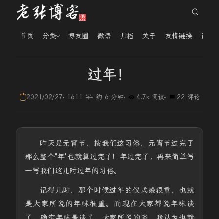
首页
分类
博友圈
微语
归档
关于
友情链接
读者
过年！
2021/02/27
1611 字
约 6 分钟
4.7k 阅读
22 评论
昨天是元宵节，按我们这习俗，元宵节过完了
那么整个"年"也就算过完了！年过完了，再来简单写
一写我们这儿时过年的习俗。
记得儿时，那个时候过年的仪式感很重，也就
是大家所说的年味很重。而现在大家都说年味谈
了，确实年味是谈了，大家所说的谈，我认为也就