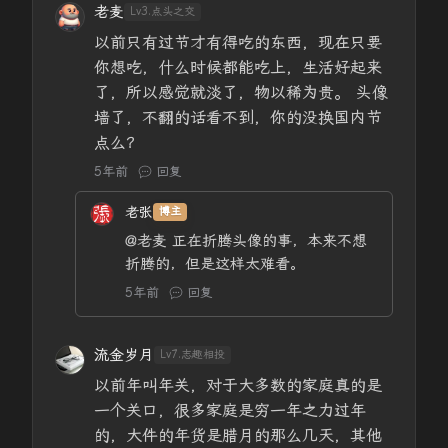
老麦
Lv3.点头之交
以前只有过节才有得吃的东西，现在只要
你想吃，什么时候都能吃上，生活好起来
了，所以感觉就淡了，物以稀为贵。 头像
墙了，不翻的话看不到，你的没换国内节
点么？
5年前
回复
老张
博主
@老麦
正在折腾头像的事，本来不想
折腾的，但是这样太难看。
5年前
回复
流金岁月
Lv7.志趣相投
以前年叫年关，对于大多数的家庭真的是
一个关口，很多家庭是穷一年之力过年
的，大件的年货是腊月的那么几天，其他