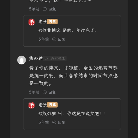
不知不觉，这个年就过完了~
5年前
回复
老张
博主
@创业博客
是的，年过完了。
5年前
回复
熊の猫
Lv1.萍水相逢
看了你的博文，才知道，全国的元宵节都
是统一的啊，而且春节结束的时间节点也
是一致的。
5年前
回复
老张
博主
@熊の猫
呵，你这是在说笑吧！！
5年前
回复