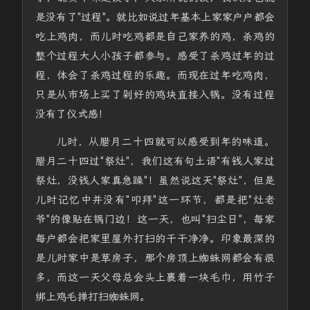
是没有了"过程"。就比如说过年基本上家家户户都会
吃上鸡肉，而儿时吃鸡都是自己家养的鸡，杀鸡的
整个过程大人小孩子都参与。感受了杀鸡过年的过
程，体会了杀鸡过程的乐趣。而现在过年吃鸡肉，
只是从市场上买了剁好的鸡块直接入锅。没有过程
没有了仪式感！
儿时，从腊月二十四就可以感受到年的味道。
腊月二十四过"祭灶"，我们这有句土语"有钱人家过
祭灶，没钱人家真急躁"！虽然说这天"祭灶"，但是
儿时记忆中并没有"叩拜"这一环节，都是把"灶老
爷"的像贴在锅门边！这一天，也叫"扫尘日"，每家
每户都会把家里屋外打扫的干干净净。印象最深的
是儿时家中是草房子，那个房顶上蜘蛛网都会有很
多，而这一天父母总会头上裹着一块毛巾，用竹子
绑上鸡毛掸打扫蜘蛛网。