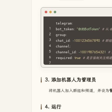
telegram
:
bot_token
:
"你的BotToken"
# 从 @
group
:
chat_id
:
-
1001234567890
# 群组
channel
:
channel_id
:
-
1001987654321
#
required
:
true
# 是否强制关注频
3. 添加机器人为管理员
将机器人加入群组和频道，并设为
4. 运行