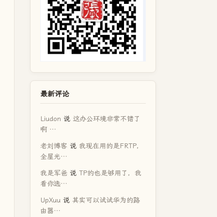
最新评论
Liudon
说
这办公环境非常不错了
啊 …
老刘博客
说
我现在用的是FRTP，
全屋光…
我是军爸
说
TP的也是够用了，我
看你选…
UpXuu
说
其实可以试试华为的路
由器…