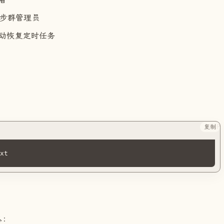
 同步群管理员
自动恢复定时任务
复制
PHP
txt
息：