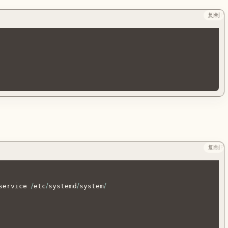
复制
PHP
）
复制
PHP
service 
/
etc
/
systemd
/
system
/