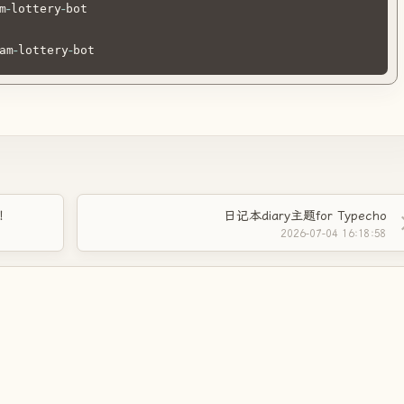
m
-
lottery
-
am
-
lottery
-
bot
天！
日记本‌diary主题for Typecho
2026-07-04 16:18:58