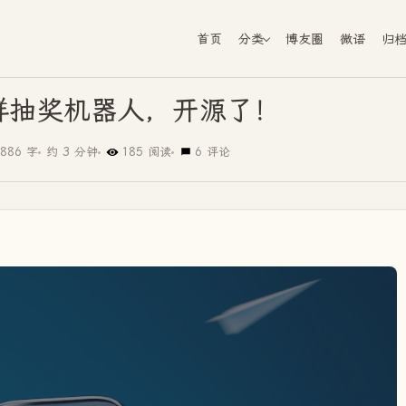
首页
分类
博友圈
微语
归
am群抽奖机器人，开源了！
886 字
约 3 分钟
185 阅读
6 评论