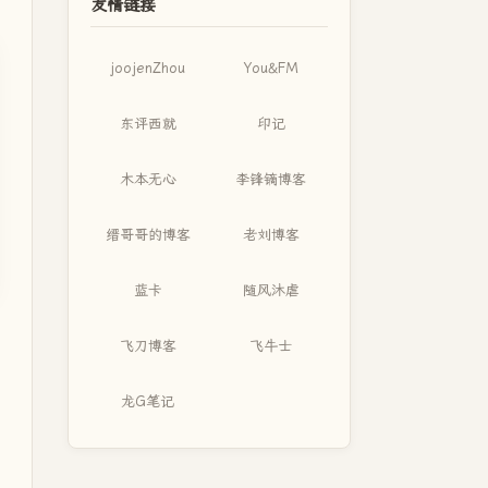
友情链接
joojenZhou
You&FM
东评西就
印记
木本无心
李锋镝博客
缙哥哥的博客
老刘博客
蓝卡
随风沐虐
飞刀博客
飞牛士
龙G笔记