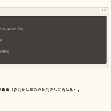
复制
PHP
BotFather 获取 
ID
 频道ID 
道
管理员
（否则无法读取成员列表和发送消息）。