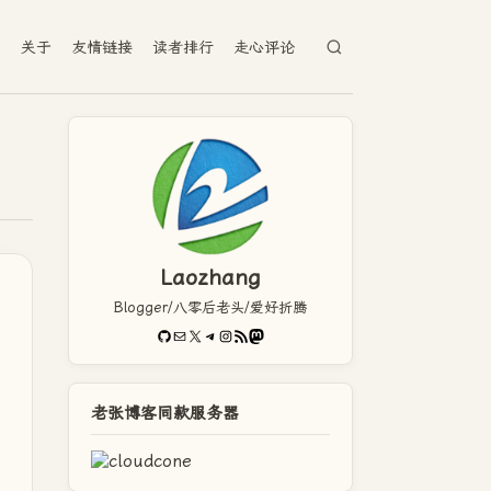
档
关于
友情链接
读者排行
走心评论
Laozhang
Blogger/八零后老头/爱好折腾
GitHub
电子邮件
X
Telegram
Instagram
RSS Feed
Mastodon
老张博客同款服务器