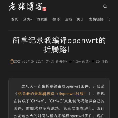
首页
分类
博友圈
微语
归档
关于
友情链接
读者
简单记录我编译openwrt的
折腾路！
2021/05/13
2271 字
约 8 分钟
1.3w 阅读
26 评论
这几天一直在折腾路由器openwrt固件，开始是
《
记录我的无脑刷极路由3openwrt过程！
》，而现
在转成了"Ctrl+V"、"Ctrl+C"来复制代码编译自己的
固件，前四次都没有成功，第五次正在进行。为什
么花这么大的时间和精力来编译openwrt固件，现在