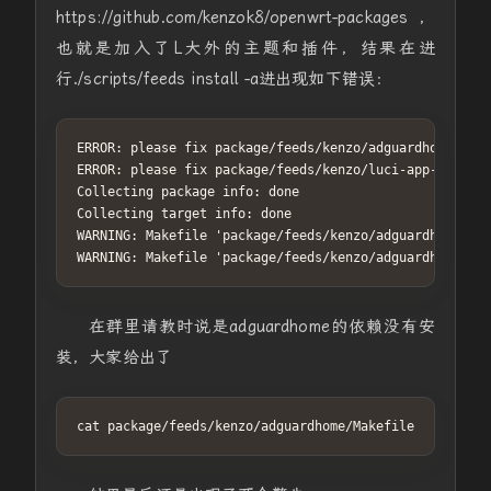
https://github.com/kenzok8/openwrt-packages，
也就是加入了L大外的主题和插件，结果在进
行./scripts/feeds install -a进出现如下错误：
ERROR: please fix package/feeds/kenzo/adguardhome/Make
ERROR: please fix package/feeds/kenzo/luci-app-adguard
Collecting package info: done

Collecting target info: done

WARNING: Makefile 'package/feeds/kenzo/adguardhome/Mak
WARNING: Makefile 'package/feeds/kenzo/adguardhome/Mak
在群里请教时说是adguardhome的依赖没有安
装，大家给出了
cat package/feeds/kenzo/adguardhome/Makefile