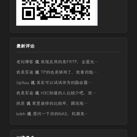
最新评论
老刘博客
说
我现在用的是FRTP，全屋光…
我是军爸
说
TP的也是够用了，我看你选…
UpXuu
说
其实可以试试华为的路由器…
我是军爸
说
H3C知道的人比较少吧，质…
扶苏
说
家里装修的比较早，据说现…
loibh
说
想问一下你的NAS，机箱是…