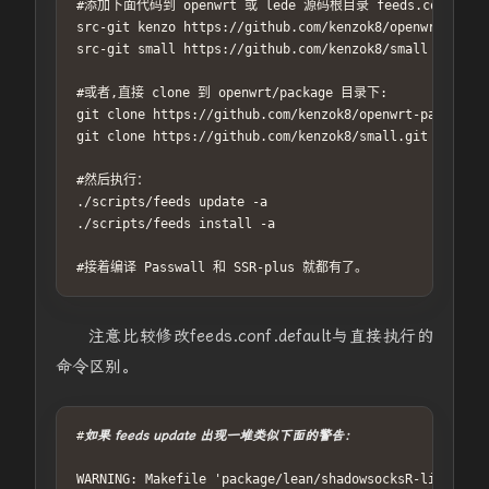
#添加下面代码到 openwrt 或 lede 源码根目录 feeds.conf.defa
src-git kenzo https://github.com/kenzok8/openwrt-packa
src-git small https://github.com/kenzok8/small

#或者,直接 clone 到 openwrt/package 目录下:

git clone https://github.com/kenzok8/openwrt-packages.
git clone https://github.com/kenzok8/small.git

#然后执行：

./scripts/feeds update -a

./scripts/feeds install -a

#接着编译 Passwall 和 SSR-plus 就都有了。
注意比较修改feeds.conf.default与直接执行的
命令区别。
#
如果 feeds update 出现一堆类似下面的警告：
WARNING: Makefile 'package/lean/shadowsocksR-libev-ful