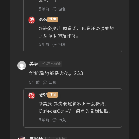
意思 ？？
5年前
回复
老张
博主
@流金岁月
知道了，但是还必须要加
上应该有的插件呀。
5年前
回复
姜辰
Lv1.萍水相逢
能折腾的都是大佬。233
5年前
回复
老张
博主
@姜辰
其实我这算不上什么折腾，
Ctrl+c加Ctrl+V，简单的复制粘贴。
5年前
回复