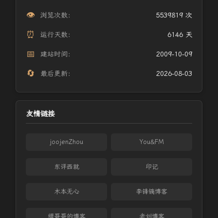
👁️
浏览次数：
5539819 次
⏰
运行天数：
6146 天
📅
建站时间：
2009-10-09
🔄
最后更新：
2026-08-03
友情链接
joojenZhou
You&FM
东评西就
印记
木本无心
李锋镝博客
缙哥哥的博客
老刘博客