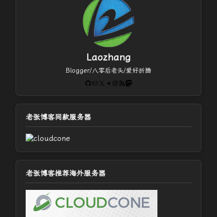
Laozhang
Blogger/八零后老头/爱好折腾
GitHub
电子邮件
X
Telegram
Instagram
RSS Feed
Mastodon
老张博客同款服务器
老张博客推荐海外服务器