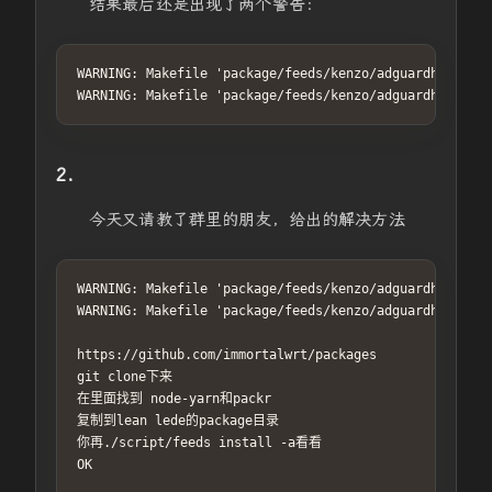
结果最后还是出现了两个警告：
WARNING: Makefile 'package/feeds/kenzo/adguardhome/Mak
WARNING: Makefile 'package/feeds/kenzo/adguardhome/Mak
2.
今天又请教了群里的朋友，给出的解决方法
WARNING: Makefile 'package/feeds/kenzo/adguardhome/Mak
WARNING: Makefile 'package/feeds/kenzo/adguardhome/Mak
https://github.com/immortalwrt/packages

git clone下来

在里面找到 node-yarn和packr

复制到lean lede的package目录

你再./script/feeds install -a看看

OK
