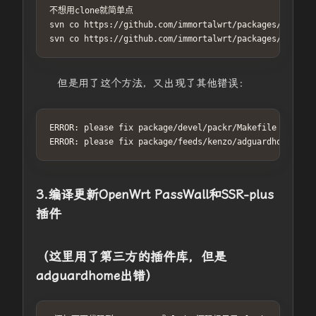
不想用clone就简单点

svn co https://github.com/immortalwrt/packages/tree/op
svn co https://github.com/immortalwrt/packages/tree/op
但是用了这个方法，又出现了其他错误：
ERROR: please fix package/devel/packr/Makefile - see l
ERROR: please fix package/feeds/kenzo/adguardhome/Mak
3.编译更新OpenWrt PassWall和SSR-plus
插件
（这里用了第三方的插件库，但是
adguardhome出错）