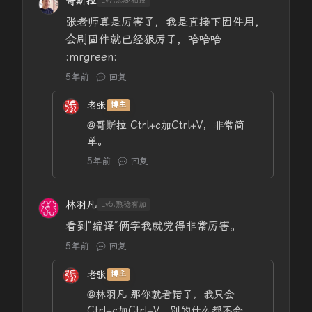
哥斯拉
Lv7.志趣相投
张老师真是厉害了，我是直接下固件用，
会刷固件就已经狠厉了，哈哈哈
:mrgreen:
5年前
回复
老张
博主
@哥斯拉
Ctrl+c加Ctrl+V，非常简
单。
5年前
回复
林羽凡
Lv5.熟稔有加
看到“编译”俩字我就觉得非常厉害。
5年前
回复
老张
博主
@林羽凡
那你就看错了，我只会
Ctrl+c加Ctrl+V，别的什么都不会。