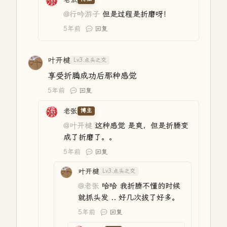
@行吟游子
但是过程是折磨呀！
5年前
回复
叶开楗
Lv3.点头之交
享受折腾成功后那种感觉
5年前
回复
老张
博主
@叶开楗
这种感觉 是爽，但是折腾变
成了折磨了。。
5年前
回复
叶开楗
Lv3.点头之交
@老张
哈哈 我折腾不懂的时候
就抓头发 .. 好几次拔了好多。
5年前
回复