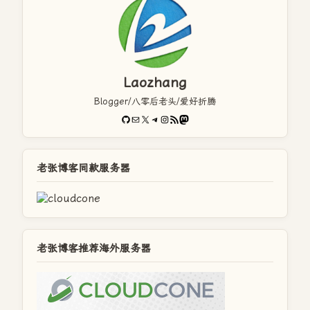
Laozhang
Blogger/八零后老头/爱好折腾
GitHub
电子邮件
X
Telegram
Instagram
RSS Feed
Mastodon
老张博客同款服务器
老张博客推荐海外服务器