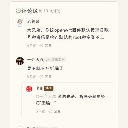
评论区
共 13 条评论
老鸽酱
大兄弟，你这openwrt固件默认管理员账
号和密码是啥？默认的root和空登不上
4年前
回复
一介大叔
Lv4.常来常往
要不就不叫折腾了
5年前
回复
老张
博主
@一介大叔
说的也是，折腾必然要经
历“无脑！”
5年前
回复