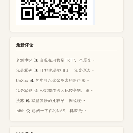
最新评论
老刘博客
说
我现在用的是FRTP，全屋光…
我是军爸
说
TP的也是够用了，我看你选…
UpXuu
说
其实可以试试华为的路由器…
我是军爸
说
H3C知道的人比较少吧，质…
扶苏
说
家里装修的比较早，据说现…
loibh
说
想问一下你的NAS，机箱是…