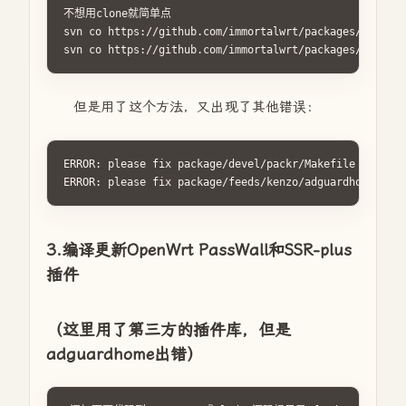
不想用clone就简单点

svn co https://github.com/immortalwrt/packages/tree/op
svn co https://github.com/immortalwrt/packages/tree/op
但是用了这个方法，又出现了其他错误：
ERROR: please fix package/devel/packr/Makefile - see l
ERROR: please fix package/feeds/kenzo/adguardhome/Mak
3.编译更新OpenWrt PassWall和SSR-plus
插件
（这里用了第三方的插件库，但是
adguardhome出错）