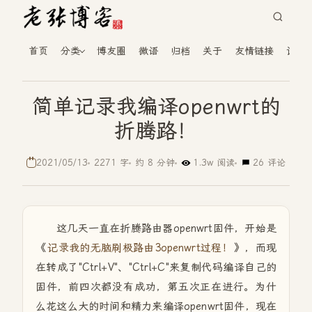
首页
分类
博友圈
微语
归档
关于
友情链接
读者
简单记录我编译openwrt的
折腾路！
2021/05/13
2271 字
约 8 分钟
1.3w 阅读
26 评论
这几天一直在折腾路由器openwrt固件，开始是
《
记录我的无脑刷极路由3openwrt过程！
》，而现
在转成了"Ctrl+V"、"Ctrl+C"来复制代码编译自己的
固件，前四次都没有成功，第五次正在进行。为什
么花这么大的时间和精力来编译openwrt固件，现在