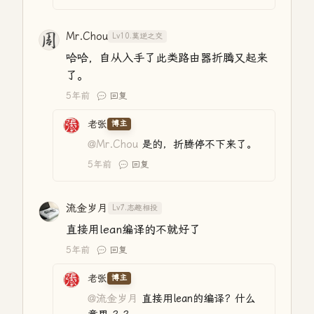
Mr.Chou
Lv10.莫逆之交
哈哈，自从入手了此类路由器折腾又起来
了。
5年前
回复
老张
博主
@Mr.Chou
是的，折腾停不下来了。
5年前
回复
流金岁月
Lv7.志趣相投
直接用lean编译的不就好了
5年前
回复
老张
博主
@流金岁月
直接用lean的编译？什么