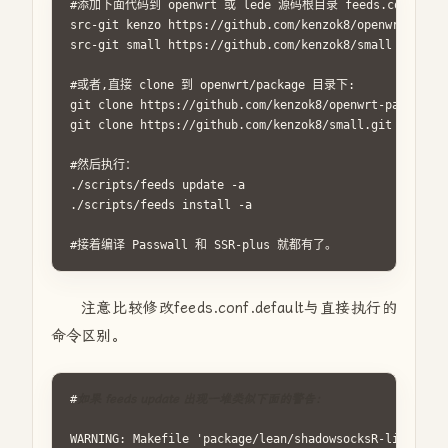
#添加下面代码到 openwrt 或 lede 源码根目录 feeds.conf.defa
src-git kenzo https://github.com/kenzok8/openwrt-packa
src-git small https://github.com/kenzok8/small

#或者,直接 clone 到 openwrt/package 目录下:

git clone https://github.com/kenzok8/openwrt-packages.
git clone https://github.com/kenzok8/small.git

#然后执行：

./scripts/feeds update -a

./scripts/feeds install -a

#接着编译 Passwall 和 SSR-plus 就都有了。
注意比较修改feeds.conf.default与直接执行的
命令区别。
#
如果 feeds update 出现一堆类似下面的警告：
WARNING: Makefile 'package/lean/shadowsocksR-libev-ful