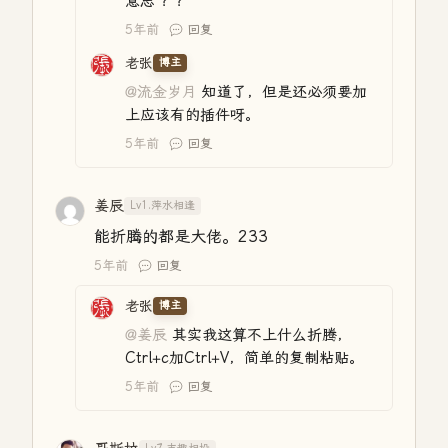
意思 ？？
5年前
回复
老张
博主
@流金岁月
知道了，但是还必须要加
上应该有的插件呀。
5年前
回复
姜辰
Lv1.萍水相逢
能折腾的都是大佬。233
5年前
回复
老张
博主
@姜辰
其实我这算不上什么折腾，
Ctrl+c加Ctrl+V，简单的复制粘贴。
5年前
回复