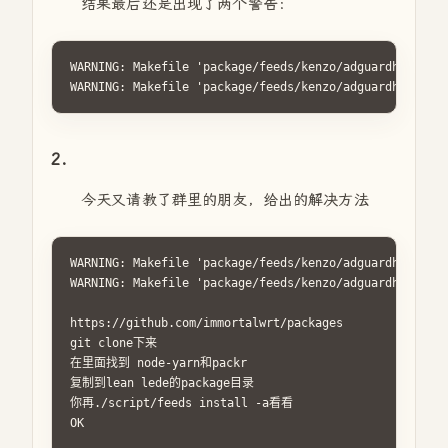
结果最后还是出现了两个警告：
WARNING: Makefile 'package/feeds/kenzo/adguardhome/Mak
WARNING: Makefile 'package/feeds/kenzo/adguardhome/Mak
2.
今天又请教了群里的朋友，给出的解决方法
WARNING: Makefile 'package/feeds/kenzo/adguardhome/Mak
WARNING: Makefile 'package/feeds/kenzo/adguardhome/Mak
https://github.com/immortalwrt/packages

git clone下来

在里面找到 node-yarn和packr

复制到lean lede的package目录

你再./script/feeds install -a看看

OK
