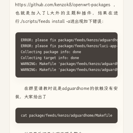
https://github.com/kenzok8/openwrt-packages，
也就是加入了L大外的主题和插件，结果在进
行./scripts/feeds install -a进出现如下错误：
ERROR: please fix package/feeds/kenzo/adguardhome/Make
ERROR: please fix package/feeds/kenzo/luci-app-adguard
Collecting package info: done

Collecting target info: done

WARNING: Makefile 'package/feeds/kenzo/adguardhome/Mak
WARNING: Makefile 'package/feeds/kenzo/adguardhome/Mak
在群里请教时说是adguardhome的依赖没有安
装，大家给出了
cat package/feeds/kenzo/adguardhome/Makefile