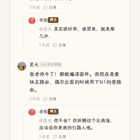
5年前
回复
老张
博主
@老头
其实很好学，很简单，就是那
几步，
5年前
回复
星光
Lv2.初识寒暄
张老师牛了！都能编译固件。我现在是爱
快主路由，偶尔出国的时候用下N1的旁路
由。
5年前
回复
老张
博主
@星光
你不会？你折腾这个比我强，
应该说你是我的引路人呢。
5年前
回复