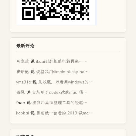
最新评论
肖寒武
说
ikuai到鞋柜弱电箱再来一…
崔话记
说
便签我用simple sticky no…
ymz316
说
先收藏，以后用windows的…
西风
说
自从用了codex改成mac 很…
face
说
按我用桌面整理工具的经验…
koobai
说
目前就一台老的 2013 款ma…