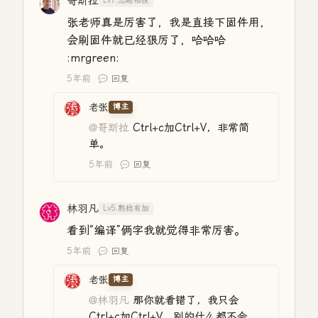
哥斯拉
Lv7.志趣相投
张老师真是厉害了，我是直接下固件用，
会刷固件就已经狠厉了，哈哈哈
:mrgreen:
5年前
回复
老张
博主
@哥斯拉
Ctrl+c加Ctrl+V，非常简
单。
5年前
回复
林羽凡
Lv5.熟稔有加
看到“编译”俩字我就觉得非常厉害。
5年前
回复
老张
博主
@林羽凡
那你就看错了，我只会
Ctrl+c加Ctrl+V，别的什么都不会。