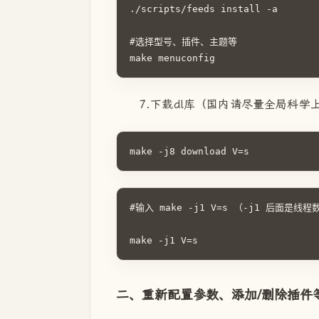
./scripts/feeds install -a

#选择型号、插件、主题等

make menuconfig
7.下载dl库（国内请尽量全局科学
make -j8 download V=s
#输入 make -j1 V=s （-j1 后面
make -j1 V=s
二、重新配置参数、添加/删除插件