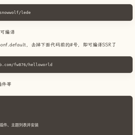
snowwolf/lede
SR可编译
s.conf.default，去掉下面代码前的#号，即可编译SSR了
b.com/fw876/helloworld
插件等
内的插件、主题列表并安装
