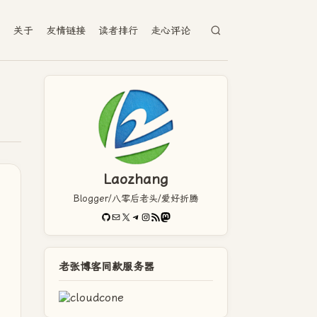
档
关于
友情链接
读者排行
走心评论
Laozhang
Blogger/八零后老头/爱好折腾
GitHub
电子邮件
X
Telegram
Instagram
RSS Feed
Mastodon
老张博客同款服务器