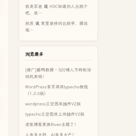
我是军爸
说
H3C知道的人比较少
吧，质…
扶苏
说
家里装修的比较早，据说
现…
浏览最多
[推广]酷鸭数据 · 520情人节特别活
动机来啦！
表，都是通过update命令更新的。
WordPress首页调用typecho教程
（1.3.0版）
wordpress兰空图床插件V2版
es5-dev libz-dev patch python3 python2.7 unzip zlib1g-de
typecho兰空图床上传插件V2版
老张博客更换Riven主题了！
人有多大胆，AI有多大产！