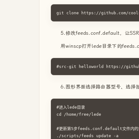
git clone https://github.com/cool
5.修改feeds.conf.default，让S
用winscp打开lede目录下的feed
#src-git helloworld https://githu
6.图形界面选择路由器型号、选择
#进入lede目录

cd /home/free/lede

#更新第5步feeds.conf.default文件
./scripts/feeds update -a
