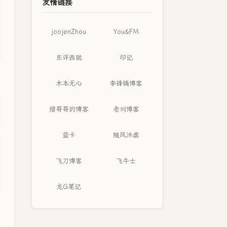
友情链接
joojenZhou
You&FM
东评西就
印记
木本无心
李锋镝博客
缙哥哥的博客
老刘博客
蓝卡
随风沐虐
飞刀博客
飞牛士
龙G笔记