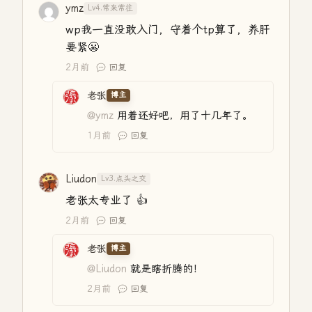
ymz
Lv4.常来常往
wp我一直没敢入门，守着个tp算了，养肝
要紧😬
2月前
回复
老张
博主
@ymz
用着还好吧，用了十几年了。
1月前
回复
Liudon
Lv3.点头之交
老张太专业了 👍
2月前
回复
老张
博主
@Liudon
就是瞎折腾的！
2月前
回复