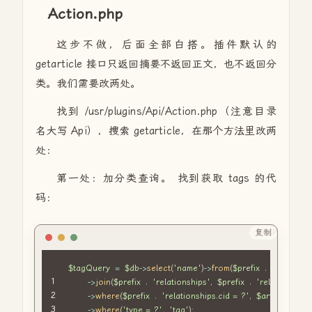
Action.php
这步不做，后面全部白搭。插件默认的
getarticle 接口只返回摘要不返回正文，也不返回分
类。我们需要改两处。
找到 /usr/plugins/Api/Action.php（注意目录
名大写 Api），搜索 getarticle，在那个方法里改两
处：
第一处：加分类查询。 找到获取 tags 的代
码：
复制
PHP
$tagQuery
=
$db
->
select
(
'name'
)
->
from
(
$prefix
.
'metas'
)
->
join
(
$prefix
.
'relationships'
,
$prefix
.
'relationships
->
where
(
$prefix
.
'relationships.cid = ?'
,
$article
[
'cid'
]
->
where
(
'type = ?'
,
'tag'
)
;