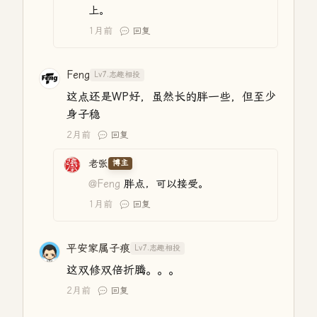
上。
1月前
回复
Feng
Lv7.志趣相投
这点还是WP好，虽然长的胖一些，但至少
身子稳
2月前
回复
老张
博主
@Feng
胖点，可以接受。
1月前
回复
平安家属子痕
Lv7.志趣相投
这双修双倍折腾。。。
2月前
回复