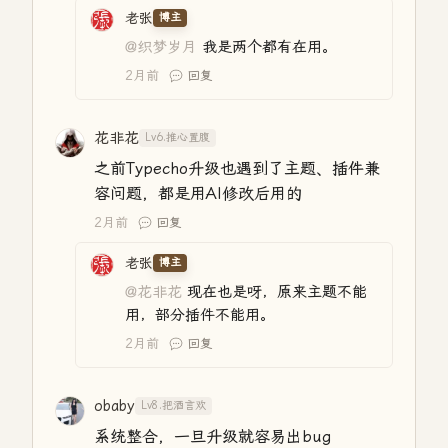
老张
博主
@织梦岁月
我是两个都有在用。
2月前
回复
花非花
Lv6.推心置腹
之前Typecho升级也遇到了主题、插件兼
容问题，都是用AI修改后用的
2月前
回复
老张
博主
@花非花
现在也是呀，原来主题不能
用，部分插件不能用。
2月前
回复
obaby
Lv8.把酒言欢
系统整合，一旦升级就容易出bug