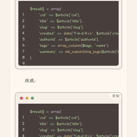
$result
[
]
=
array
(
'cid'
=>
$article
[
'cid'
]
,
'title'
=>
$article
[
'title'
]
,
'slug'
=>
$article
[
'slug'
]
,
'created'
=>
date
(
'Y-m-d H:i:s'
,
$article
[
'created'
]
)
,
'authorId'
=>
$article
[
'authorId'
]
,
'tags'
=>
array_column
(
$tags
,
'name'
)
,
'summary'
=>
mb_substr
(
strip_tags
(
$article
[
'text'
]
)
,
0
,
)
;
改成：
复制
PHP
$result
[
]
=
array
(
'cid'
=>
$article
[
'cid'
]
,
'title'
=>
$article
[
'title'
]
,
'slug'
=>
$article
[
'slug'
]
,
'created'
=>
date
(
'Y-m-d H:i:s'
,
$article
[
'created'
]
)
,