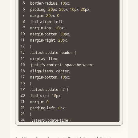
border
-
radius
:
10
px
;
padding
:
20
px 
20
px 
10
px 
20
px
;
margin
:
20
px 
0
;
text
-
align
:
 left
;
margin
-
top
:
-
10
px
;
margin
-
bottom
:
30
px
;
margin
-
right
:
20
px
;
}
.
latest
-
update
-
header 
{
display
:
 flex
;
justify
-
content
:
 space
-
between
;
align
-
items
:
 center
;
margin
-
bottom
:
10
px
;
}
.
latest
-
update h2 
{
font
-
size
:
15
px
;
margin
:
0
;
padding
-
left
:
0
px
;
}
.
latest
-
update
-
time 
{
font
-
size
:
14
px
;
color
:
#666;