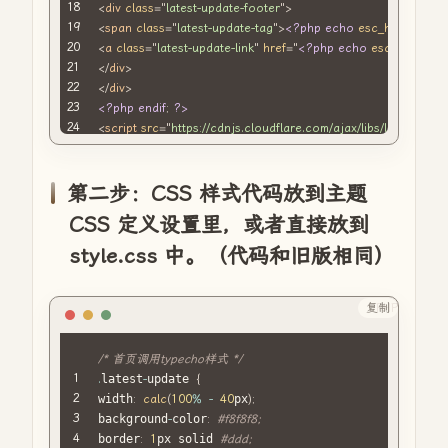
<
div
class
=
"
latest-update-footer
"
>
<
span
class
=
"
latest-update-tag
"
>
<?php
echo
esc_html
(
$data
[
<
a
class
=
"
latest-update-link
"
href
=
"
<?php
echo
esc_url
(
$dat
</
div
>
</
div
>
<?php
endif
;
?>
<
script
src
=
"
https://cdnjs.cloudflare.com/ajax/libs/lightbox2/2
<
link
rel
=
"
stylesheet
"
href
=
"
https://cdnjs.cloudflare.com/ajax/
第二步：CSS 样式代码放到主题
CSS 定义设置里，或者直接放到
style.css 中。（代码和旧版相同）
复制
PHP
/* 首页调用typecho样式 */
.
latest
-
update 
{
width
:
calc
(
100
%
-
40
px
)
;
background
-
color
:
#f8f8f8;
border
:
1
px solid 
#ddd;