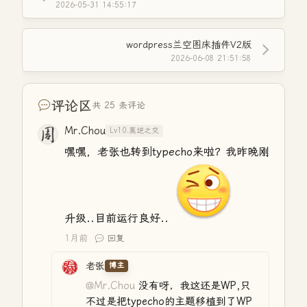
font
-
// 4. 摘要内容（去掉Markdown图片语法和HTML标签后截取
size
:
14
px
;
2026-05-31 14:55:17
}
$full_text
=
$post
[
'text'
]
;
$clean_text
=
preg_replace
(
'/!\[.*?\]\(.*?\)/'
,
''
,
$full_t
wordpress兰空图床插件V2版
$plain_text
=
strip_tags
(
$clean_text
)
;
2026-06-08 21:51:58
$content
=
mb_strlen
(
$plain_text
,
'UTF-8'
)
<=
200
?
// 5. 图片内容（同时匹配HTML img标签和Markdown图片
$image_content
=
[
]
;
评论区
共 25 条评论
preg_match_all
(
'/<img[^>]+src=["\']([^"\']+)["\']/'
,
$full_t
preg_match_all
(
'/!\[.*?\]\(([^)]+)\)/'
,
$full_text
,
$md_imgs
Mr.Chou
Lv10.莫逆之交
$image_content
=
array_filter
(
array_merge
(
$html_imgs
[
嘿嘿，老张也转到typecho来啦？我昨晚刚
return
[
'link_content'
=>
$link_content
,
'tag_content'
=>
$tag_content
,
'time_content'
=>
$time_content
,
升级..目前运行良好..
'content'
=>
$content
,
1月前
'image_content'
回复
=>
$image_content
]
;
}
老张
博主
@Mr.Chou
没有呀，我这还是WP,只
不过是把typecho的主题移植到了WP