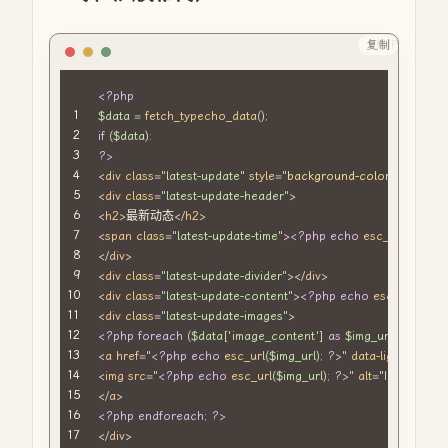
复制
PHP
<?php
$data
=
fetch_typecho_data
(
)
;
if
(
$data
)
:
?>
<
div
class
=
"
latest-update
"
style
=
"
background-color
:
 #f8f8f8
;
"
<
div
class
=
"
latest-update-header
"
>
<
h2
>
最新动态
</
h2
>
<
span
class
=
"
latest-update-time
"
>
<?php
echo
esc_html
(
$dat
</
div
>
<
div
class
=
"
latest-update-divider
"
>
</
div
>
<
div
class
=
"
latest-update-content
"
>
<?php
echo
esc_html
(
$da
<
div
class
=
"
latest-update-images
"
>
<?php
foreach
(
$data
[
'image_content'
]
as
$img_url
)
:
?>
<
a
href
=
"
<?php
echo
esc_url
(
$img_url
)
;
?>
"
data-lightbox
=
"
l
<
img
src
=
"
<?php
echo
esc_url
(
$img_url
)
;
?>
"
alt
=
"
Image
"
>
</
a
>
<?php
endforeach
;
?>
</
div
>