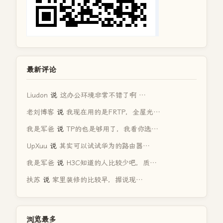
最新评论
Liudon
说
这办公环境非常不错了啊 …
老刘博客
说
我现在用的是FRTP，全屋光…
我是军爸
说
TP的也是够用了，我看你选…
UpXuu
说
其实可以试试华为的路由器…
我是军爸
说
H3C知道的人比较少吧，质…
扶苏
说
家里装修的比较早，据说现…
浏览最多