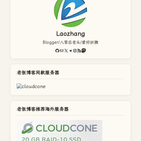
Laozhang
Blogger/八零后老头/爱好折腾
GitHub
电子邮件
X
Telegram
Instagram
RSS Feed
Mastodon
老张博客同款服务器
老张博客推荐海外服务器