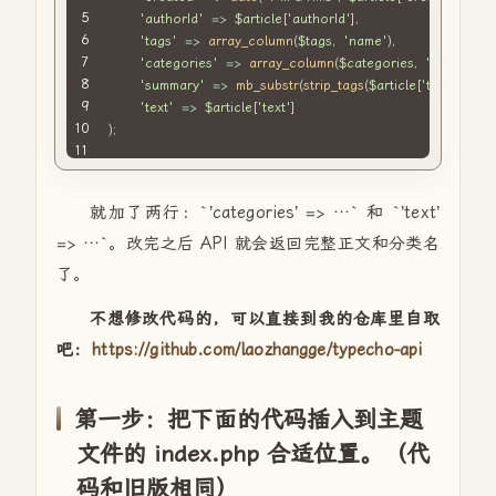
'authorId'
=>
$article
[
'authorId'
]
,
'tags'
=>
array_column
(
$tags
,
'name'
)
,
'categories'
=>
array_column
(
$categories
,
'name'
)
,
'summary'
=>
mb_substr
(
strip_tags
(
$article
[
'text'
]
)
,
0
,
'text'
=>
$article
[
'text'
]
)
;
就加了两行：`’categories’ => …` 和 `’text’
=> …`。改完之后 API 就会返回完整正文和分类名
了。
不想修改代码的，可以直接到我的仓库里自取
吧：
https://github.com/laozhangge/typecho-api
第一步：把下面的代码插入到主题
文件的 index.php 合适位置。（代
码和旧版相同）