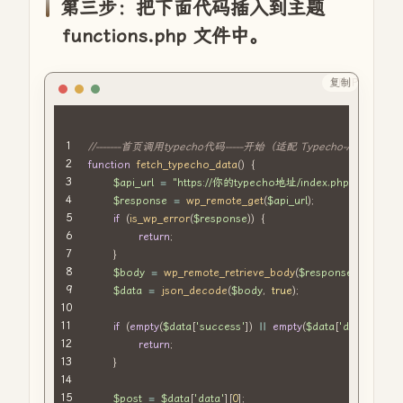
margin
-
right
:
0
px
;
第三步：把下面代码插入到主题
}
functions.php 文件中。
.
latest
-
update
-
divider 
{
border
-
bottom
:
1
px solid 
#333;
margin
:
10
px 
0
;
复制
PHP
}
.
latest
-
update
-
content 
{
text
-
align
:
 left
;
line
//-------首页调用typecho代码-----开始（适配 Typecho-Api 插件）
-
height
:
1.5
;
margin
function
:
10
fetch_typecho_data
px 
0
;
(
)
{
}
$api_url
=
"https://你的typecho地址/index.php/api?tok
.
latest
$response
-
update
-
images 
=
wp_remote_get
{
(
$api_url
)
;
text
-
if
align
(
is_wp_error
:
 left
;
(
$response
)
)
{
margin
:
10
return
px 
0
;
;
}
}
.
latest
$body
-
update
=
wp_remote_retrieve_body
-
images img 
{
(
$response
)
;
width
$data
:
100
px
=
;
json_decode
(
$body
,
true
)
;
height
:
75
px
;
object
if
-
fit
(
empty
:
 cover
(
$data
;
[
'success'
]
)
||
empty
(
$data
[
'data'
]
)
)
{
border
-
radius
return
:
;
8
px
;
box
-
shadow
}
:
0
4
px 
10
px 
rgba
(
0
,
0
,
0
,
1
)
;
margin
:
3
px
;
transition
$post
=
:
 transform 
$data
[
'data'
0.3
]
[
0
s
]
;
,
 opacity 
0.3
s
;