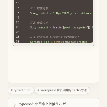
}
.
latest
// 1. 链接内容
-
update
-
images img
:
hover 
{
transform
$link_content
:
scale
(
1.1
=
)
"https://你的typecho地址/archives/"
;
.
$
opacity
:
0.9
;
}
// 2. 分类内容
.
latest
$tag_content
-
update
-
footer 
=
!
empty
{
(
$post
[
'categories'
]
)
?
$post
[
'c
display
:
 flex
;
justify
// 3. 时间内容（+0800 北京时间校正）
-
content
:
 space
-
between
;
align
$created_time
-
items
:
 center
=
;
strtotime
(
$post
[
'created'
]
.
' +0800'
)
margin
$current_time
-
top
:
10
px
;
=
time
(
)
;
padding
$time_diff
-
top
:
10
=
px
$current_time
;
-
$created_time
;
border
-
top
:
1
px solid 
#ddd;
}
if
(
$time_diff
<
3600
)
{
.
latest
-
update
$time_content
-
tag 
{
=
floor
(
$time_diff
/
60
)
.
"分钟前"
;
background
}
elseif
-
color
(
$time_diff
:
#e0e0e0;
<
86400
)
{
border
-
radius
$time_content
:
5
px
;
=
floor
(
$time_diff
/
3600
)
.
"小时前
padding
}
elseif
:
5
px 
(
$time_diff
10
px
;
<
2592000
)
{
font
-
size
$time_content
:
14
px
;
=
floor
(
$time_diff
/
86400
)
.
"天前
}
}
else
{
# typecho api
# Wordpress首页调用typecho方法
.
latest
-
update
$time_content
-
link 
{
=
date
(
"Y年m月d日"
,
$created_time
)
text
-
}
decoration
:
 none
;
typecho兰空图床上传插件V2版
color
:
#0073aa;