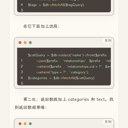
$tags
=
$db
->
fetchAll
(
$tagQuery
)
;
在它下面加上这段：
复制
PHP
$catQuery
=
$db
->
select
(
'name'
)
->
from
(
$prefix
.
'metas'
)
->
join
(
$prefix
.
'relationships'
,
$prefix
.
'relationships
->
where
(
$prefix
.
'relationships.cid = ?'
,
$article
[
'cid'
]
->
where
(
'type = ?'
,
'category'
)
;
$categories
=
$db
->
fetchAll
(
$catQuery
)
;
第二处：返回数据加上 categories 和 text。找
到返回数据那堆：
复制
PHP