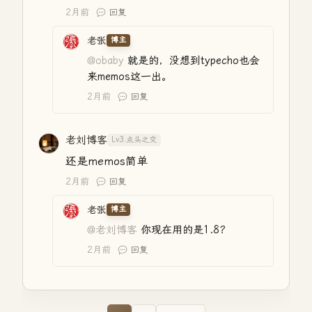
2月前
回复
老张
博主
@obaby
就是的，没想到typecho也会
来memos这一出。
2月前
回复
老刘博客
Lv3.点头之交
还是memos简单
2月前
回复
老张
博主
@老刘博客
你现在用的是1.8？
2月前
回复