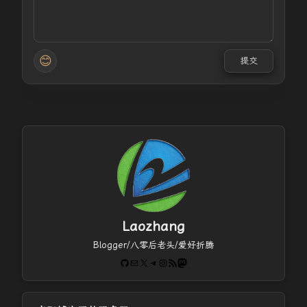
😊
提交
Laozhang
Blogger/八零后老头/爱好折腾
GitHub
电子邮件
X
Telegram
Instagram
RSS Feed
Mastodon