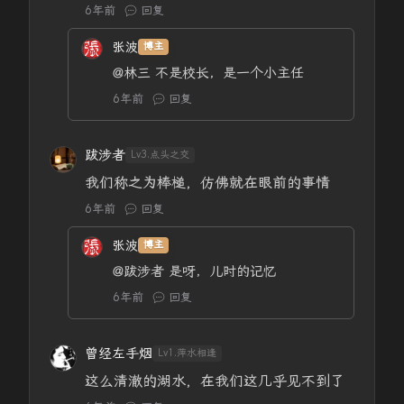
6年前
回复
张波
博主
@林三
不是校长，是一个小主任
6年前
回复
跋涉者
Lv3.点头之交
我们称之为棒槌，仿佛就在眼前的事情
6年前
回复
张波
博主
@跋涉者
是呀，儿时的记忆
6年前
回复
曾经左手烟
Lv1.萍水相逢
这么清澈的湖水，在我们这几乎见不到了