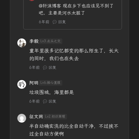
@轩沫博客
现在乡下也应该见不到了
吧，主要是河水太脏了
6年前
回复
李毅
Lv3.点头之交
童年里很多记忆都变的那么陌生了，长大
的同时，我们也在失去
6年前
回复
阿明
Lv6.推心置腹
垃圾围城，海里都是
6年前
回复
征文网
Lv2.初识寒暄
半自动确实洗的比全自动干净，不过挨不
过全自动方便啊