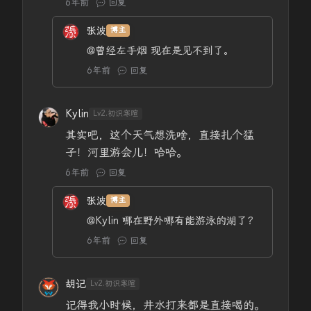
6年前
回复
张波
博主
@曾经左手烟
现在是见不到了。
6年前
回复
Kylin
Lv2.初识寒暄
其实吧，这个天气想洗啥，直接扎个猛
子！河里游会儿！哈哈。
6年前
回复
张波
博主
@Kylin
哪在野外哪有能游泳的湖了？
6年前
回复
胡记
Lv2.初识寒暄
记得我小时候，井水打来都是直接喝的。