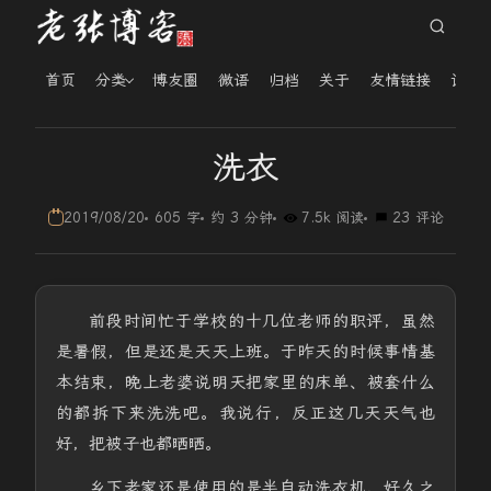
首页
分类
博友圈
微语
归档
关于
友情链接
读者
洗衣
2019/08/20
605 字
约 3 分钟
7.5k 阅读
23 评论
前段时间忙于学校的十几位老师的职评，虽然
是暑假，但是还是天天上班。于昨天的时候事情基
本结束，晚上老婆说明天把家里的床单、被套什么
的都拆下来洗洗吧。我说行，反正这几天天气也
好，把被子也都晒晒。
乡下老家还是使用的是半自动洗衣机，好久之