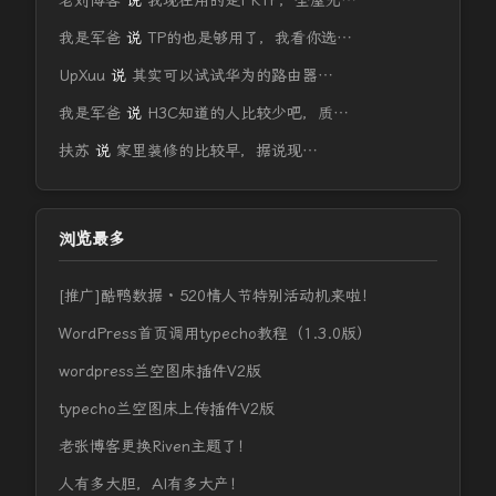
老刘博客
说
我现在用的是FRTP，全屋光…
我是军爸
说
TP的也是够用了，我看你选…
UpXuu
说
其实可以试试华为的路由器…
我是军爸
说
H3C知道的人比较少吧，质…
扶苏
说
家里装修的比较早，据说现…
浏览最多
[推广]酷鸭数据 · 520情人节特别活动机来啦！
WordPress首页调用typecho教程（1.3.0版）
wordpress兰空图床插件V2版
typecho兰空图床上传插件V2版
老张博客更换Riven主题了！
人有多大胆，AI有多大产！