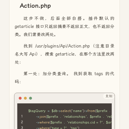
Action.php
这步不做，后面全部白搭。插件默认的
getarticle 接口只返回摘要不返回正文，也不返回分
类。我们需要改两处。
找到 /usr/plugins/Api/Action.php（注意目录
名大写 Api），搜索 getarticle，在那个方法里改两
处：
第一处：加分类查询。 找到获取 tags 的代
码：
复制
PHP
$tagQuery
=
$db
->
select
(
'name'
)
->
from
(
$prefix
.
'metas'
)
->
join
(
$prefix
.
'relationships'
,
$prefix
.
'relationships
->
where
(
$prefix
.
'relationships.cid = ?'
,
$article
[
'cid'
]
->
where
(
'type = ?'
,
'tag'
)
;