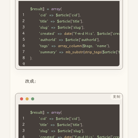
$result
[
]
=
array
(
'cid'
=>
$article
[
'cid'
]
,
'title'
=>
$article
[
'title'
]
,
'slug'
=>
$article
[
'slug'
]
,
'created'
=>
date
(
'Y-m-d H:i:s'
,
$article
[
'created'
]
)
,
'authorId'
=>
$article
[
'authorId'
]
,
'tags'
=>
array_column
(
$tags
,
'name'
)
,
'summary'
=>
mb_substr
(
strip_tags
(
$article
[
'text'
]
)
,
0
,
)
;
改成：
复制
PHP
$result
[
]
=
array
(
'cid'
=>
$article
[
'cid'
]
,
'title'
=>
$article
[
'title'
]
,
'slug'
=>
$article
[
'slug'
]
,
'created'
=>
date
(
'Y-m-d H:i:s'
,
$article
[
'created'
]
)
,