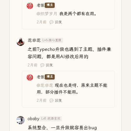
老张
博主
@织梦岁月
我是两个都有在用。
2月前
回复
花非花
Lv6.推心置腹
之前Typecho升级也遇到了主题、插件兼
容问题，都是用AI修改后用的
2月前
回复
老张
博主
@花非花
现在也是呀，原来主题不能
用，部分插件不能用。
2月前
回复
obaby
Lv8.把酒言欢
系统整合，一旦升级就容易出bug