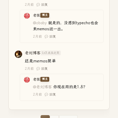
2月前
回复
老张
博主
@obaby
就是的，没想到typecho也会
来memos这一出。
2月前
回复
老刘博客
Lv3.点头之交
还是memos简单
2月前
回复
老张
博主
@老刘博客
你现在用的是1.8？
2月前
回复