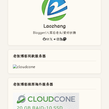
Laozhang
Blogger/八零后老头/爱好折腾
GitHub
电子邮件
X
Telegram
Instagram
RSS Feed
Mastodon
老张博客同款服务器
老张博客推荐海外服务器