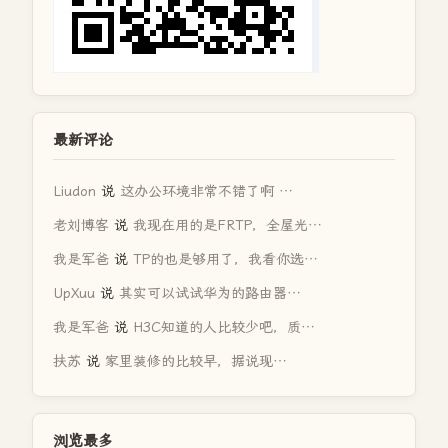
最新评论
Liudon
说
这办公环境非常不错了啊 …
老刘博客
说
我现在用的是FRTP，全屋光…
我是军爸
说
TP的也是够用了，我看你选…
UpXuu
说
其实可以试试华为的路由器…
我是军爸
说
H3C知道的人比较少吧，质…
扶苏
说
家里装修的比较早，据说现…
浏览最多