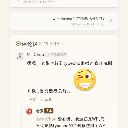
font
-
// 4. 摘要内容（去掉Markdown图片语法和HTML标签后截取
size
:
14
px
;
2026-05-31 14:55:17
}
$full_text
=
$post
[
'text'
]
;
$clean_text
=
preg_replace
(
'/!\[.*?\]\(.*?\)/'
,
''
,
$full_t
wordpress兰空图床插件V2版
$plain_text
=
strip_tags
(
$clean_text
)
;
2026-06-08 21:51:58
$content
=
mb_strlen
(
$plain_text
,
'UTF-8'
)
<=
200
?
// 5. 图片内容（同时匹配HTML img标签和Markdown图片
$image_content
=
[
]
;
评论区
共 25 条评论
preg_match_all
(
'/<img[^>]+src=["\']([^"\']+)["\']/'
,
$full_t
preg_match_all
(
'/!\[.*?\]\(([^)]+)\)/'
,
$full_text
,
$md_imgs
Mr.Chou
Lv10.莫逆之交
$image_content
=
array_filter
(
array_merge
(
$html_imgs
[
嘿嘿，老张也转到typecho来啦？我昨晚刚
return
[
'link_content'
=>
$link_content
,
'tag_content'
=>
$tag_content
,
'time_content'
=>
$time_content
,
升级..目前运行良好..
'content'
=>
$content
,
1月前
'image_content'
回复
=>
$image_content
]
;
}
老张
博主
@Mr.Chou
没有呀，我这还是WP,只
不过是把typecho的主题移植到了WP