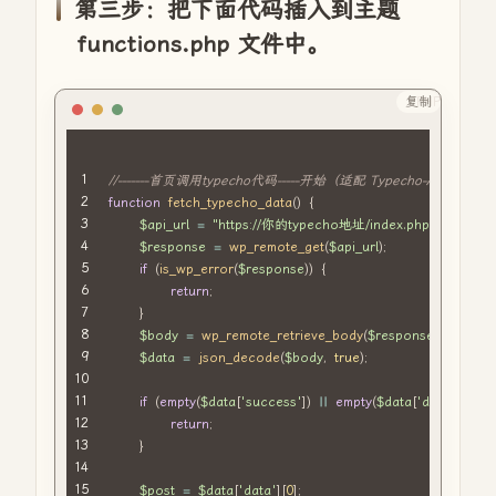
margin
-
right
:
0
px
;
第三步：把下面代码插入到主题
}
functions.php 文件中。
.
latest
-
update
-
divider 
{
border
-
bottom
:
1
px solid 
#333;
margin
:
10
px 
0
;
复制
PHP
}
.
latest
-
update
-
content 
{
text
-
align
:
 left
;
line
//-------首页调用typecho代码-----开始（适配 Typecho-Api 插件）
-
height
:
1.5
;
margin
function
:
10
fetch_typecho_data
px 
0
;
(
)
{
}
$api_url
=
"https://你的typecho地址/index.php/api?tok
.
latest
$response
-
update
-
images 
=
wp_remote_get
{
(
$api_url
)
;
text
-
if
align
(
is_wp_error
:
 left
;
(
$response
)
)
{
margin
:
10
return
px 
0
;
;
}
}
.
latest
$body
-
update
=
wp_remote_retrieve_body
-
images img 
{
(
$response
)
;
width
$data
:
100
px
=
;
json_decode
(
$body
,
true
)
;
height
:
75
px
;
object
if
-
fit
(
empty
:
 cover
(
$data
;
[
'success'
]
)
||
empty
(
$data
[
'data'
]
)
)
{
border
-
radius
return
:
;
8
px
;
box
-
shadow
}
:
0
4
px 
10
px 
rgba
(
0
,
0
,
0
,
1
)
;
margin
:
3
px
;
transition
$post
=
:
 transform 
$data
[
'data'
0.3
]
[
0
s
]
;
,
 opacity 
0.3
s
;