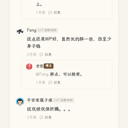
上。
1月前
回复
Feng
Lv7.志趣相投
这点还是WP好，虽然长的胖一些，但至少
身子稳
2月前
回复
老张
博主
@Feng
胖点，可以接受。
1月前
回复
平安家属子痕
Lv7.志趣相投
这双修双倍折腾。。。
2月前
回复