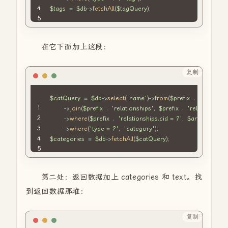
$tags
=
$db
->
fetchAll
(
$tagQuery
)
;
在它下面加上这段：
复制
PHP
$catQuery
=
$db
->
select
(
'name'
)
->
from
(
$prefix
.
'metas'
)
->
join
(
$prefix
.
'relationships'
,
$prefix
.
'relationships
->
where
(
$prefix
.
'relationships.cid = ?'
,
$article
[
'cid'
]
->
where
(
'type = ?'
,
'category'
)
;
$categories
=
$db
->
fetchAll
(
$catQuery
)
;
第二处：返回数据加上 categories 和 text。找
到返回数据那堆：
复制
PHP