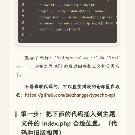
'authorId'
=>
$article
[
'authorId'
]
,
'tags'
=>
array_column
(
$tags
,
'name'
)
,
'categories'
=>
array_column
(
$categories
,
'name'
)
,
'summary'
=>
mb_substr
(
strip_tags
(
$article
[
'text'
]
)
,
0
,
'text'
=>
$article
[
'text'
]
)
;
就加了两行：`’categories’ => …` 和 `’text’
=> …`。改完之后 API 就会返回完整正文和分类名
了。
不想修改代码的，可以直接到我的仓库里自取
吧：
https://github.com/laozhangge/typecho-api
第一步：把下面的代码插入到主题
文件的 index.php 合适位置。（代
码和旧版相同）