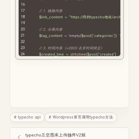
}
.
latest
// 1. 链接内容
-
update
-
images img
:
hover 
{
transform
$link_content
:
scale
(
1.1
=
)
"https://你的typecho地址/archives/"
;
.
$
opacity
:
0.9
;
}
// 2. 分类内容
.
latest
$tag_content
-
update
-
footer 
=
!
empty
{
(
$post
[
'categories'
]
)
?
$post
[
'c
display
:
 flex
;
justify
// 3. 时间内容（+0800 北京时间校正）
-
content
:
 space
-
between
;
align
$created_time
-
items
:
 center
=
;
strtotime
(
$post
[
'created'
]
.
' +0800'
)
margin
$current_time
-
top
:
10
px
;
=
time
(
)
;
padding
$time_diff
-
top
:
10
=
px
$current_time
;
-
$created_time
;
border
-
top
:
1
px solid 
#ddd;
}
if
(
$time_diff
<
3600
)
{
.
latest
-
update
$time_content
-
tag 
{
=
floor
(
$time_diff
/
60
)
.
"分钟前"
;
background
}
elseif
-
color
(
$time_diff
:
#e0e0e0;
<
86400
)
{
border
-
radius
$time_content
:
5
px
;
=
floor
(
$time_diff
/
3600
)
.
"小时前
padding
}
elseif
:
5
px 
(
$time_diff
10
px
;
<
2592000
)
{
font
-
size
$time_content
:
14
px
;
=
floor
(
$time_diff
/
86400
)
.
"天前
}
}
else
{
# typecho api
# Wordpress首页调用typecho方法
.
latest
-
update
$time_content
-
link 
{
=
date
(
"Y年m月d日"
,
$created_time
)
text
-
}
decoration
:
 none
;
typecho兰空图床上传插件V2版
color
:
#0073aa;