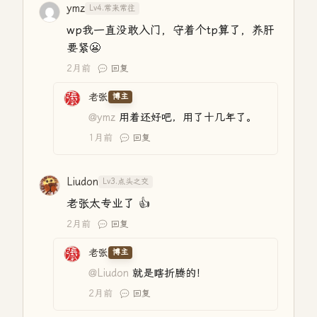
ymz
Lv4.常来常往
wp我一直没敢入门，守着个tp算了，养肝
要紧😬
2月前
回复
老张
博主
@ymz
用着还好吧，用了十几年了。
1月前
回复
Liudon
Lv3.点头之交
老张太专业了 👍
2月前
回复
老张
博主
@Liudon
就是瞎折腾的！
2月前
回复