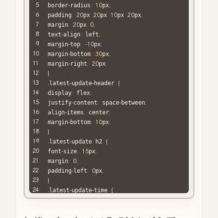
border
-
radius
:
10
px
;
padding
:
20
px 
20
px 
10
px 
20
px
;
margin
:
20
px 
0
;
text
-
align
:
 left
;
margin
-
top
:
-
10
px
;
margin
-
bottom
:
30
px
;
margin
-
right
:
20
px
;
}
.
latest
-
update
-
header 
{
display
:
 flex
;
justify
-
content
:
 space
-
between
;
align
-
items
:
 center
;
margin
-
bottom
:
10
px
;
}
.
latest
-
update h2 
{
font
-
size
:
15
px
;
margin
:
0
;
padding
-
left
:
0
px
;
}
.
latest
-
update
-
time 
{
font
-
size
:
14
px
;
color
:
#666;