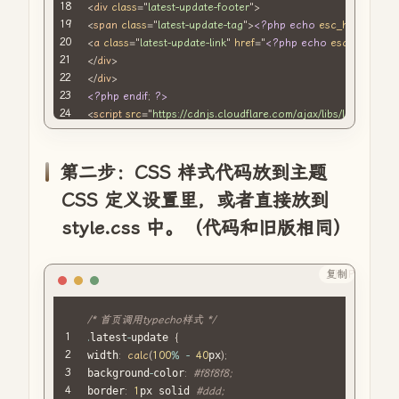
<
div
class
=
"
latest-update-footer
"
>
<
span
class
=
"
latest-update-tag
"
>
<?php
echo
esc_html
(
$data
[
<
a
class
=
"
latest-update-link
"
href
=
"
<?php
echo
esc_url
(
$dat
</
div
>
</
div
>
<?php
endif
;
?>
<
script
src
=
"
https://cdnjs.cloudflare.com/ajax/libs/lightbox2/2
<
link
rel
=
"
stylesheet
"
href
=
"
https://cdnjs.cloudflare.com/ajax/
第二步：CSS 样式代码放到主题
CSS 定义设置里，或者直接放到
style.css 中。（代码和旧版相同）
复制
PHP
/* 首页调用typecho样式 */
.
latest
-
update 
{
width
:
calc
(
100
%
-
40
px
)
;
background
-
color
:
#f8f8f8;
border
:
1
px solid 
#ddd;