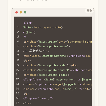
复制
PHP
<?php
$data
=
fetch_typecho_data
(
)
;
if
(
$data
)
:
?>
<
div
class
=
"
latest-update
"
style
=
"
background-color
:
 #f8f8f8
;
"
<
div
class
=
"
latest-update-header
"
>
<
h2
>
最新动态
</
h2
>
<
span
class
=
"
latest-update-time
"
>
<?php
echo
esc_html
(
$dat
</
div
>
<
div
class
=
"
latest-update-divider
"
>
</
div
>
<
div
class
=
"
latest-update-content
"
>
<?php
echo
esc_html
(
$da
<
div
class
=
"
latest-update-images
"
>
<?php
foreach
(
$data
[
'image_content'
]
as
$img_url
)
:
?>
<
a
href
=
"
<?php
echo
esc_url
(
$img_url
)
;
?>
"
data-lightbox
=
"
l
<
img
src
=
"
<?php
echo
esc_url
(
$img_url
)
;
?>
"
alt
=
"
Image
"
>
</
a
>
<?php
endforeach
;
?>
</
div
>