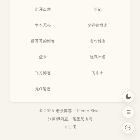
东评西就
印记
木本无心
李锋镝博客
缙哥哥的博客
老刘博客
蓝卡
随风沐虐
飞刀博客
飞牛士
龙G笔记
© 2026 老张博客 · Theme
Riven
江南烟雨里，笔墨见山河
订阅