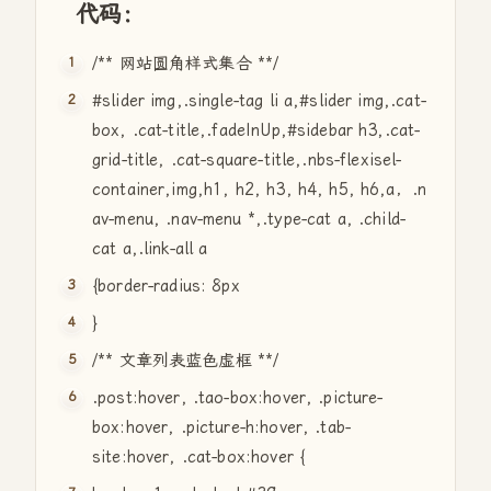
代码：
/** 网站圆角样式集合 **/
#slider
img,.single-tag li a,
#slider
img,.cat-
box, .cat-title,.fadeInUp,
#sideba
r h3,.cat-
grid-title, .cat-
square
-title,.nbs-flexisel-
container,img,h1, h2, h3, h4, h5, h6,a，.n
av-menu, .nav-menu *,.type-cat a, .child-
cat a,.link-
all
a
{
border
-radius:
8px
}
/** 文章列表蓝色虚框 **/
.post:hover, .tao-box:hover, .picture-
box:hover, .picture-h:hover, .tab-
site:hover, .cat-box:hover {