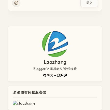
😊
提交
Laozhang
Blogger/八零后老头/爱好折腾
GitHub
电子邮件
X
Telegram
Instagram
RSS Feed
Mastodon
老张博客同款服务器