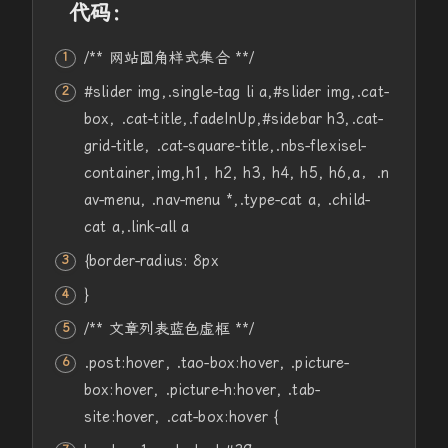
代码：
/** 网站圆角样式集合 **/
#slider
img,.single-tag li a,
#slider
img,.cat-
box, .cat-title,.fadeInUp,
#sideba
r h3,.cat-
grid-title, .cat-
square
-title,.nbs-flexisel-
container,img,h1, h2, h3, h4, h5, h6,a，.n
av-menu, .nav-menu *,.type-cat a, .child-
cat a,.link-
all
a
{
border
-radius:
8px
}
/** 文章列表蓝色虚框 **/
.post:hover, .tao-box:hover, .picture-
box:hover, .picture-h:hover, .tab-
site:hover, .cat-box:hover {