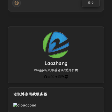
😊
提交
Laozhang
Blogger/八零后老头/爱好折腾
GitHub
电子邮件
X
Telegram
Instagram
RSS Feed
Mastodon
老张博客同款服务器