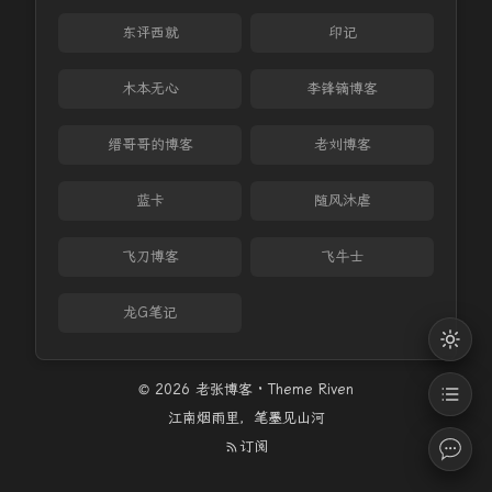
东评西就
印记
木本无心
李锋镝博客
缙哥哥的博客
老刘博客
蓝卡
随风沐虐
飞刀博客
飞牛士
龙G笔记
© 2026 老张博客 · Theme
Riven
江南烟雨里，笔墨见山河
订阅