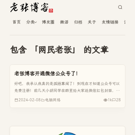
首页
分类
博友圈
微语
归档
关于
友情链接
读者
包含 「网民老张」 的文章
老张博客开通微信公众号了！
好吧，我承认我真的是孤陋寡闻了！到现在才知道公众号可以
免费注册！前几天小胡同学在群里给大家送微信红包封面，我
就想这个不错呢，做个比较有个性的红包封面，过年时给亲戚
2024-02-08
电脑网络
1k
28
朋友同事们发红包多有个性呢。便问小胡怎么才可以得到微信
红包封面，结果微信公...