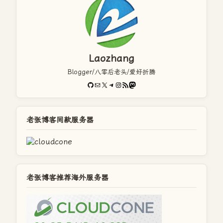
Laozhang
Blogger/八零后老头/爱好折腾
GitHub
电子邮件
X
Telegram
Instagram
RSS Feed
Mastodon
老张博客同款服务器
老张博客推荐海外服务器