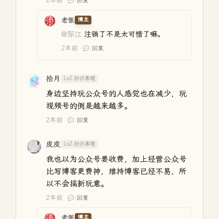
2年前
回复
老张
博主
@邹江
注销了不是太可惜了嘛。
2年前
回复
拾月
Lv2.初识寒暄
身边坚持玩公众号的人感觉也在减少，玩
视频号的倒是越来越多。
2年前
回复
皮皮
Lv2.初识寒暄
我也以为公众号要收费，加上经营公众号
比写博客更费神，维持博客已经不易，所
以不会搞新玩意。
2年前
回复
老张
博主