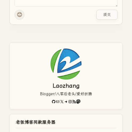
😊
提交
Laozhang
Blogger/八零后老头/爱好折腾
GitHub
电子邮件
X
Telegram
Instagram
RSS Feed
Mastodon
老张博客同款服务器