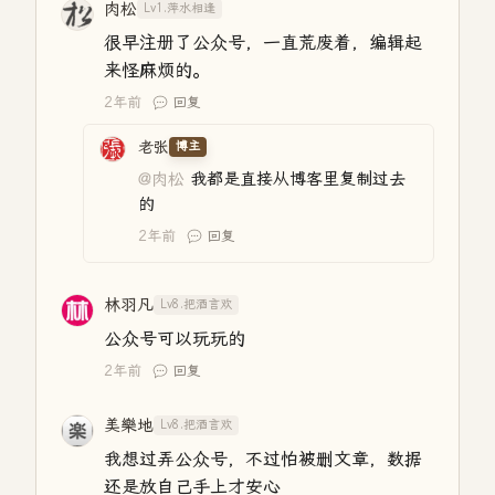
肉松
Lv1.萍水相逢
很早注册了公众号，一直荒废着，编辑起
来怪麻烦的。
2年前
回复
老张
博主
@肉松
我都是直接从博客里复制过去
的
2年前
回复
林羽凡
Lv8.把酒言欢
公众号可以玩玩的
2年前
回复
美樂地
Lv8.把酒言欢
我想过弄公众号，不过怕被删文章，数据
还是放自己手上才安心