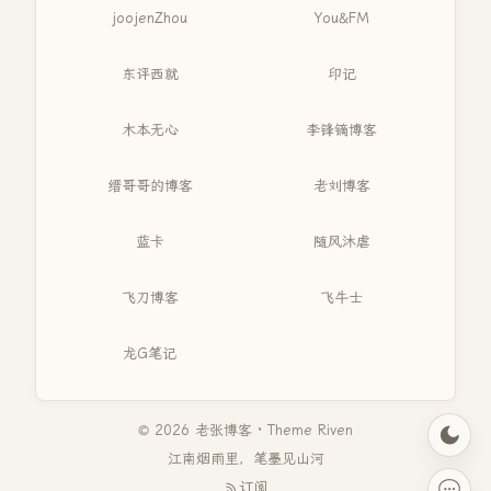
joojenZhou
You&FM
东评西就
印记
木本无心
李锋镝博客
缙哥哥的博客
老刘博客
蓝卡
随风沐虐
飞刀博客
飞牛士
龙G笔记
© 2026 老张博客 · Theme
Riven
江南烟雨里，笔墨见山河
订阅