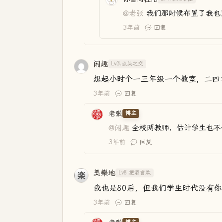
@老张
我们那时候布置了我也
3年前
回复
闲趣
Lv3.点头之交
想起小时个一三年级一个教室，二四
3年前
回复
老张
博主
@闲趣
全校两教师，估计学生也不
3年前
回复
美樂地
Lv8.把酒言欢
我也是80后，但我们学生时代没有
3年前
回复