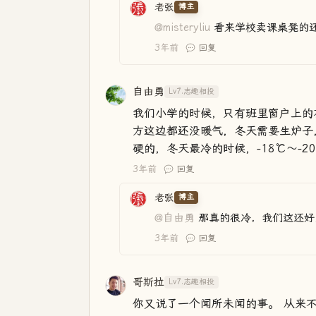
老张
博主
@misteryliu
看来学校卖课桌凳的
3年前
回复
自由勇
Lv7.志趣相投
我们小学的时候，只有班里窗户上的
方这边都还没暖气，冬天需要生炉子
硬的，冬天最冷的时候，-18℃～-2
3年前
回复
老张
博主
@自由勇
那真的很冷，我们这还好
3年前
回复
哥斯拉
Lv7.志趣相投
你又说了一个闻所未闻的事。 从来