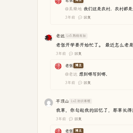
老张
博主
@美樂地
我们这是农村，农村都是
3年前
回复
老达
Lv5.熟稔有加
老张开学要开始忙了。 最近怎么老
3年前
回复
老张
博主
@老达
想到哪写到哪，
3年前
回复
平顶山
Lv2.初识寒暄
我草，你勾起我的回忆了，那草长得
3年前
回复
老张
博主