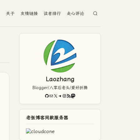
档
关于
友情链接
读者排行
走心评论
Laozhang
Blogger/八零后老头/爱好折腾
GitHub
电子邮件
X
Telegram
Instagram
RSS Feed
Mastodon
老张博客同款服务器