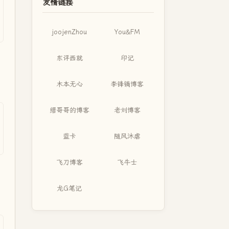
友情链接
joojenZhou
You&FM
东评西就
印记
木本无心
李锋镝博客
缙哥哥的博客
老刘博客
蓝卡
随风沐虐
飞刀博客
飞牛士
龙G笔记