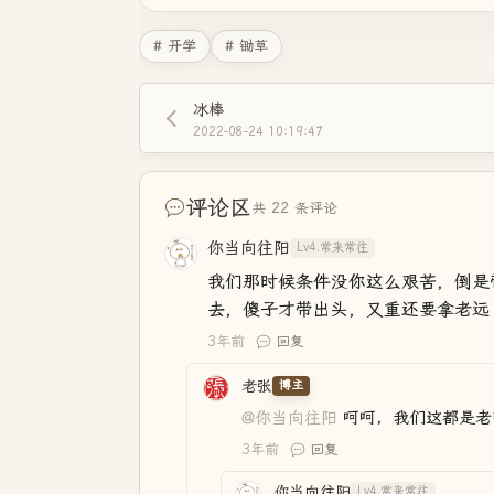
# 开学
# 锄草
冰棒
2022-08-24 10:19:47
评论区
共 22 条评论
你当向往阳
Lv4.常来常往
我们那时候条件没你这么艰苦，倒是
去，傻子才带出头，又重还要拿老远
3年前
回复
老张
博主
@你当向往阳
呵呵，我们这都是老
3年前
回复
你当向往阳
Lv4.常来常往