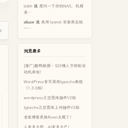
loibh
说
想问一下你的NAS，机箱
是…
alluse
说
我用1panel 安装商业版
一…
浏览最多
[推广]酷鸭数据 · 520情人节特别活
动机来啦！
WordPress首页调用typecho教程
（1.3.0版）
wordpress兰空图床插件V2版
typecho兰空图床上传插件V2版
老张博客更换Riven主题了！
人有多大胆，AI有多大产！