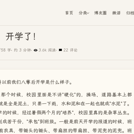
首页
分类
博友圈
微语
归
开学了！
758 字
约 3 分钟
3.6k 阅读
22 评论
讲以前我们八零后开学是什么样子。
那个时候，校园里面是不讲"硬化"的，操场、道路基本上都
是就是全是泥土，只要一下雨，水和泥和在一起也就成"水泥"了。
的时候，经过暑假两个月的"培养"，校园里真的是杂草丛生。
成若干份，"承包"到班级。一般是前天开学的报道的时候，班
有农具，带锄头的锄头、带扁担的带扁担、带泥兜的泥兜。班