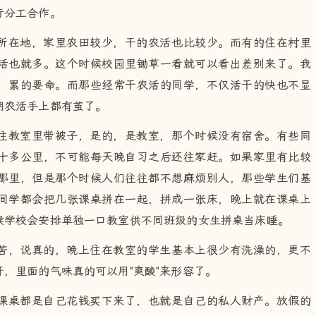
行分工合作。
所在地，家里农田较少，干的农活也比较少。而有的住在村里
活也就多。这个时候校园里锄草一看就可以看出差别来了。我
，累的要命。而那些经常干农活的同学，不仅活干的快也不显
期农活手上都有茧了。
往教室里带被子，是的，是教室，那个时候没有宿舍。有些同
十多公里，不可能每天晚自习之后还往家赶。如果家里有比较
那里，但是那个时候人们往往都不想麻烦别人，那些学生们基
同学都会把几张课桌拼在一起，拼成一张床，晚上就在课桌上
候学校会安排单独一口教室供不同班级的女生拼桌当床睡。
苦，说真的，晚上住在教室的学生基本上很少有洗澡的，更不
，里面的气味真的可以用"爽酸"来形容了。
课桌都是自己花钱买下来了，也就是自己的私人财产。放假的