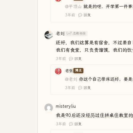
@平顶山
就是的呀，开学第一件事
3年前
回复
老刘
Lv7.志趣相投
还好，我们这算是有宿舍，不过要自
我们有食堂，只负责馏馍，我们的饮
3年前
回复
老张
博主
@老刘
你这个自己带床还好，要是
3年前
回复
misteryliu
我是90后还没经历过住拼桌住教室
3年前
回复