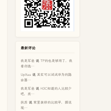
最新评论
我是军爸
说
TP的也是够用了，我
看你选…
UpXuu
说
其实可以试试华为的路
由器…
我是军爸
说
H3C知道的人比较少
吧，质…
扶苏
说
家里装修的比较早，据说
现…