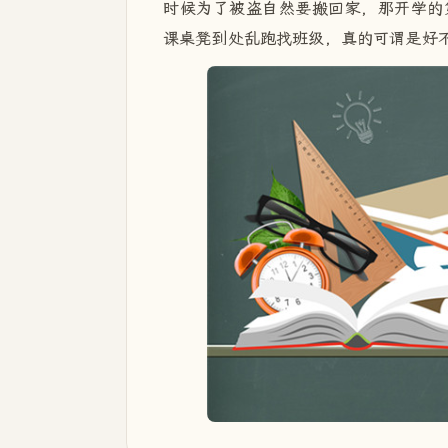
时候为了被盗自然要搬回家，那开学的
课桌凳到处乱跑找班级，真的可谓是好