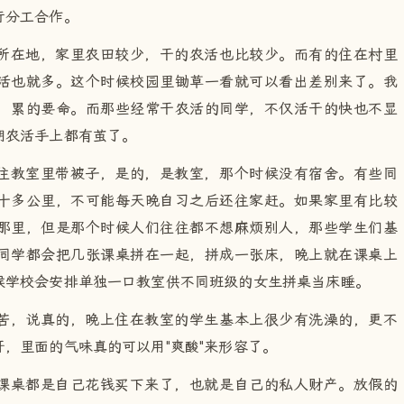
行分工合作。
所在地，家里农田较少，干的农活也比较少。而有的住在村里
活也就多。这个时候校园里锄草一看就可以看出差别来了。我
，累的要命。而那些经常干农活的同学，不仅活干的快也不显
期农活手上都有茧了。
往教室里带被子，是的，是教室，那个时候没有宿舍。有些同
十多公里，不可能每天晚自习之后还往家赶。如果家里有比较
那里，但是那个时候人们往往都不想麻烦别人，那些学生们基
同学都会把几张课桌拼在一起，拼成一张床，晚上就在课桌上
候学校会安排单独一口教室供不同班级的女生拼桌当床睡。
苦，说真的，晚上住在教室的学生基本上很少有洗澡的，更不
，里面的气味真的可以用"爽酸"来形容了。
课桌都是自己花钱买下来了，也就是自己的私人财产。放假的