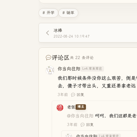
# 开学
# 锄草
冰棒
2022-08-24 10:19:47
评论区
共 22 条评论
你当向往阳
Lv4.常来常往
我们那时候条件没你这么艰苦，倒是
去，傻子才带出头，又重还要拿老远
3年前
回复
老张
博主
@你当向往阳
呵呵，我们这都是老
3年前
回复
你当向往阳
Lv4.常来常往