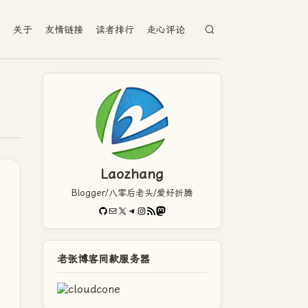
档
关于
友情链接
读者排行
走心评论
Laozhang
Blogger/八零后老头/爱好折腾
GitHub
电子邮件
X
Telegram
Instagram
RSS Feed
Mastodon
老张博客同款服务器