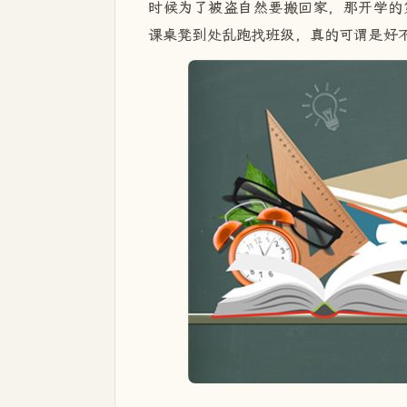
时候为了被盗自然要搬回家，那开学的
课桌凳到处乱跑找班级，真的可谓是好