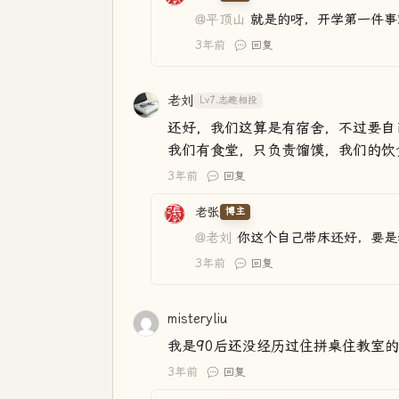
@平顶山
就是的呀，开学第一件事
3年前
回复
老刘
Lv7.志趣相投
还好，我们这算是有宿舍，不过要自
我们有食堂，只负责馏馍，我们的饮
3年前
回复
老张
博主
@老刘
你这个自己带床还好，要是
3年前
回复
misteryliu
我是90后还没经历过住拼桌住教室
3年前
回复