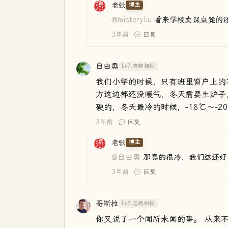
老张
博主
@misteryliu
看来学校卖课桌凳的
3年前
回复
自由勇
Lv7.志趣相投
我们小学的时候，只有班里窗户上的
方这边都还没暖气，冬天需要生炉子
硬的，冬天最冷的时候，-18℃～-2
3年前
回复
老张
博主
@自由勇
那真的很冷，我们这还好
3年前
回复
哥斯拉
Lv7.志趣相投
你又说了一个闻所未闻的事。 从来