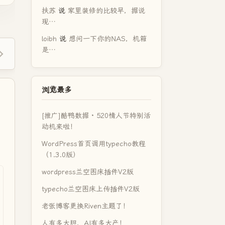
扶苏
说
家里装修的比较早，据说
现…
loibh
说
想问一下你的NAS，机箱
是…
浏览最多
[推广]酷鸭数据 · 520情人节特别活
动机来啦！
WordPress首页调用typecho教程
（1.3.0版）
wordpress兰空图床插件V2版
typecho兰空图床上传插件V2版
老张博客更换Riven主题了！
人有多大胆，AI有多大产！