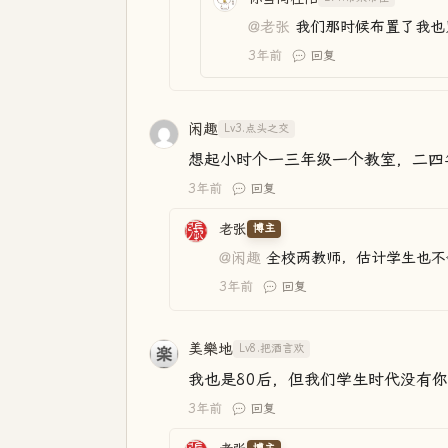
@老张
我们那时候布置了我也
3年前
回复
闲趣
Lv3.点头之交
想起小时个一三年级一个教室，二四
3年前
回复
老张
博主
@闲趣
全校两教师，估计学生也不
3年前
回复
美樂地
Lv8.把酒言欢
我也是80后，但我们学生时代没有
3年前
回复