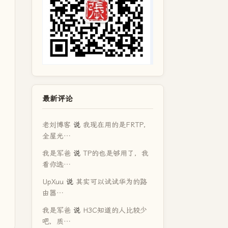
最新评论
老刘博客
说
我现在用的是FRTP，
全屋光…
我是军爸
说
TP的也是够用了，我
看你选…
UpXuu
说
其实可以试试华为的路
由器…
我是军爸
说
H3C知道的人比较少
吧，质…