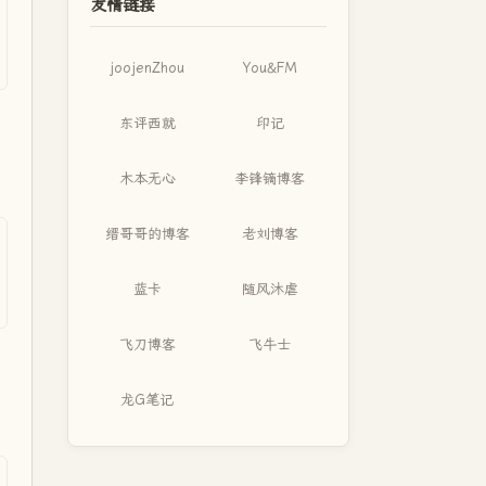
友情链接
joojenZhou
You&FM
东评西就
印记
木本无心
李锋镝博客
缙哥哥的博客
老刘博客
蓝卡
随风沐虐
飞刀博客
飞牛士
龙G笔记