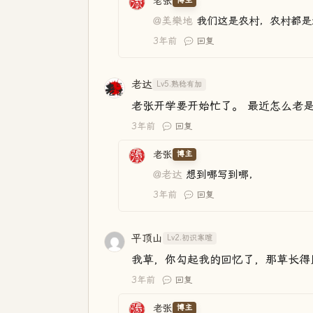
老张
博主
@美樂地
我们这是农村，农村都是
3年前
回复
老达
Lv5.熟稔有加
老张开学要开始忙了。 最近怎么老
3年前
回复
老张
博主
@老达
想到哪写到哪，
3年前
回复
平顶山
Lv2.初识寒暄
我草，你勾起我的回忆了，那草长得
3年前
回复
老张
博主