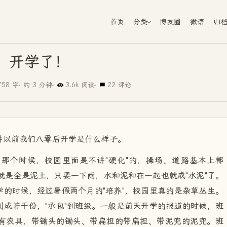
首页
分类
博友圈
微语
归
开学了！
758 字
约 3 分钟
3.6k 阅读
22 评论
讲以前我们八零后开学是什么样子。
那个时候，校园里面是不讲"硬化"的，操场、道路基本上都
是就是全是泥土，只要一下雨，水和泥和在一起也就成"水泥"了。
的时候，经过暑假两个月的"培养"，校园里真的是杂草丛生。
成若干份，"承包"到班级。一般是前天开学的报道的时候，班
有农具，带锄头的锄头、带扁担的带扁担、带泥兜的泥兜。班