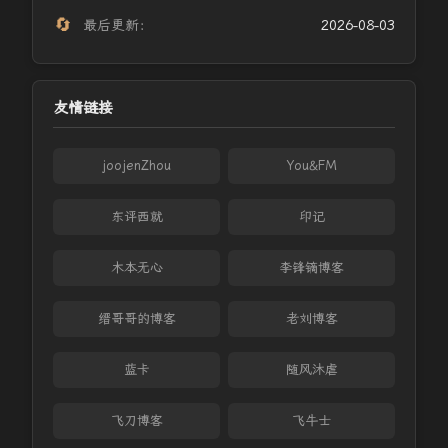
🔄
最后更新：
2026-08-03
友情链接
joojenZhou
You&FM
东评西就
印记
木本无心
李锋镝博客
缙哥哥的博客
老刘博客
蓝卡
随风沐虐
飞刀博客
飞牛士