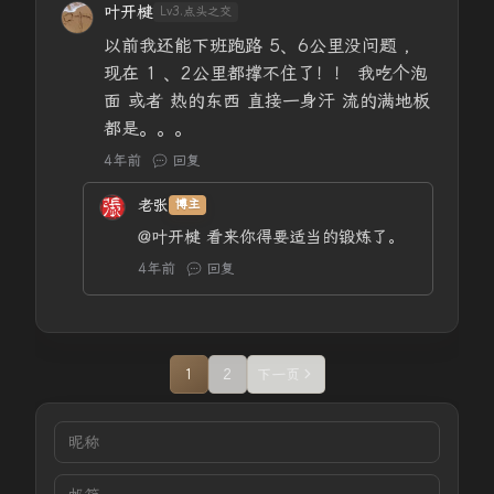
叶开楗
Lv3.点头之交
以前我还能下班跑路 5、6公里没问题 ，
现在 1 、2公里都撑不住了！！ 我吃个泡
面 或者 热的东西 直接一身汗 流的满地板
都是。。。
4年前
回复
老张
博主
@叶开楗
看来你得要适当的锻炼了。
4年前
回复
1
2
下一页