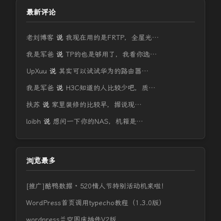
最新评论
老刘博客
说
我现在用的是FRTP，全屋光…
我是军爸
说
TP的也是够用了，我看你选…
UpXuu
说
其实可以试试华为的路由器…
我是军爸
说
H3C知道的人比较少吧，质…
扶苏
说
家里装修的比较早，据说现…
loibh
说
想问一下你的NAS，机箱是…
浏览最多
[推广]酷鸭数据 · 520情人节特别活动机来啦！
WordPress首页调用typecho教程（1.3.0版）
wordpress兰空图床插件V2版