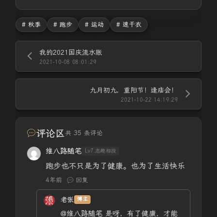
# 秋季
# 跑步
# 运动
# 速干衣
我的2021国庆流水账
2021-10-08 08:01:29
九月初九，重阳节！逢庙会！
2021-10-22 14:19:29
评论区
共 35 条评论
维八路随笔
Lv7.志趣相投
跑步也不只是为了健康。也为了生活快乐
4年前
回复
老张
博主
@维八路随笔
是呀，有了健康，才能