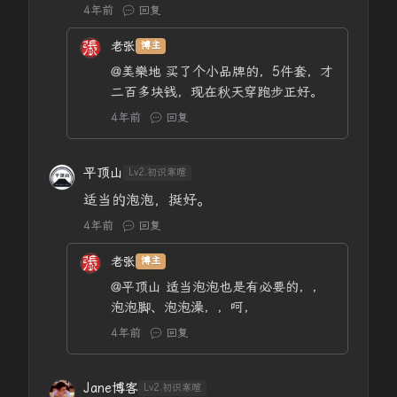
4年前
回复
老张
博主
@美樂地
买了个小品牌的，5件套，才
二百多块钱，现在秋天穿跑步正好。
4年前
回复
平顶山
Lv2.初识寒暄
适当的泡泡，挺好。
4年前
回复
老张
博主
@平顶山
适当泡泡也是有必要的，，
泡泡脚、泡泡澡，，呵，
4年前
回复
Jane博客
Lv2.初识寒暄