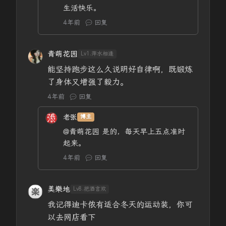
生活快乐。
4年前
回复
青萌花园
Lv1.萍水相逢
能坚持跑步这么久说明好自律啊，既锻炼
了身体又增强了毅力。
4年前
回复
老张
博主
@青萌花园
是的，每天早上五点准时
起来。
4年前
回复
美樂地
Lv8.把酒言欢
我记得迪卡侬有适合冬天的运动装，你可
以去网店看下