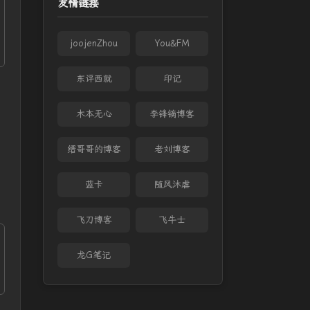
友情链接
joojenZhou
You&FM
东评西就
印记
木本无心
李锋镝博客
缙哥哥的博客
老刘博客
蓝卡
随风沐虐
飞刀博客
飞牛士
龙G笔记