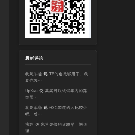
最新评论
我是军爸
说
TP的也是够用了，我
看你选…
UpXuu
说
其实可以试试华为的路
由器…
我是军爸
说
H3C知道的人比较少
吧，质…
扶苏
说
家里装修的比较早，据说
现…