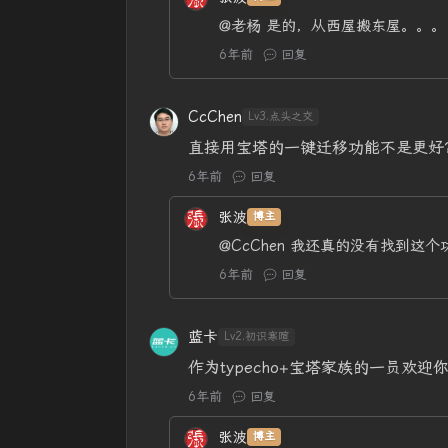
@老杨
是的，从西屋搬东屋。。。
6年前
回复
CcChen
Lv3.点头之交
直接用宝塔的一键迁移功能不是更好
6年前
回复
张波
博主
@CcChen
我还真的没有找到这个
6年前
回复
蓝卡
Lv2.初识寒暄
作为typecho+宝塔家族的一员欢迎
6年前
回复
张波
博主