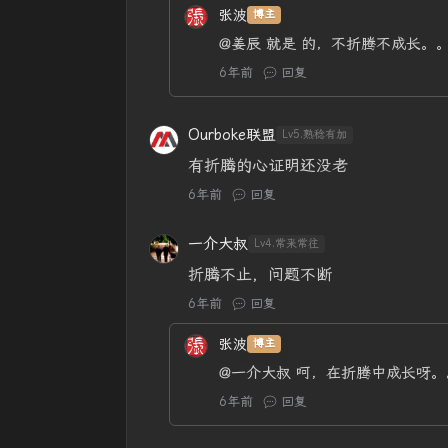
张波
博主
@姜辰
就是 的，不折腾不成长。
6年前
回复
Ourboke联盟
Lv5.熟稔有加
有折腾的心证明还没老
6年前
回复
一介大叔
Lv4.常来常往
折腾不止，问题不断
6年前
回复
张波
博主
@一介大叔
呵，在折腾中成长呀。
6年前
回复