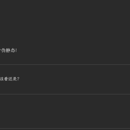
看伪静态！
该看还是？