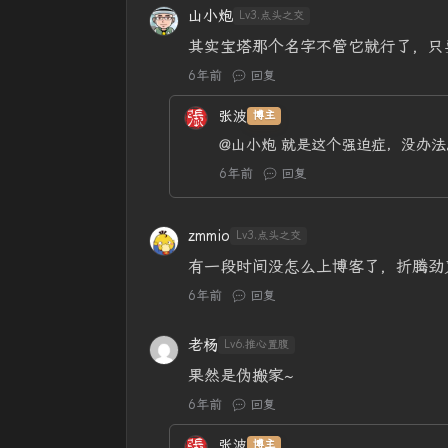
山小炮
Lv3.点头之交
其实宝塔那个名字不管它就行了，只
6年前
回复
张波
博主
@山小炮
就是这个强迫症，没办法
6年前
回复
zmmio
Lv3.点头之交
有一段时间没怎么上博客了，折腾劲
6年前
回复
老杨
Lv6.推心置腹
果然是伪搬家~
6年前
回复
张波
博主