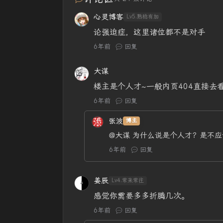
心灵博客
Lv5.熟稔有加
论强迫症，这里诸位都不是对手
6年前
回复
大谋
楼主是个人才~一般内页404直接去
6年前
回复
张波
博主
@大谋
为什么说是个人才？是不应
6年前
回复
姜辰
Lv4.常来常往
感觉你需要多多折腾几次。
6年前
回复