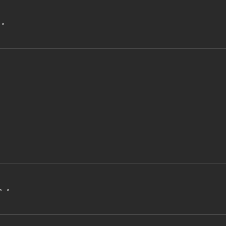
。。
。。