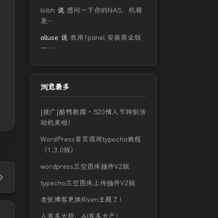
loibh
说
想问一下你的NAS，机箱
是…
alluse
说
我用1panel 安装商业版
一…
浏览最多
[推广]酷鸭数据 · 520情人节特别活
动机来啦！
WordPress首页调用typecho教程
（1.3.0版）
wordpress兰空图床插件V2版
typecho兰空图床上传插件V2版
老张博客更换Riven主题了！
人有多大胆，AI有多大产！