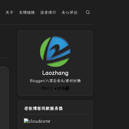
档
关于
友情链接
读者排行
走心评论
Laozhang
Blogger/八零后老头/爱好折腾
GitHub
电子邮件
X
Telegram
Instagram
RSS Feed
Mastodon
老张博客同款服务器