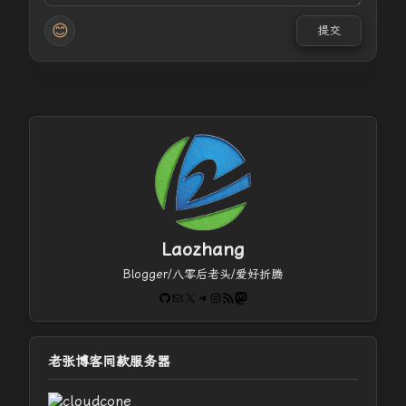
😊
提交
Laozhang
Blogger/八零后老头/爱好折腾
GitHub
电子邮件
X
Telegram
Instagram
RSS Feed
Mastodon
老张博客同款服务器