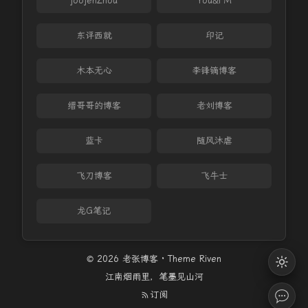
joojenZhou
You&FM
东评西就
印记
木本无心
李锋镝博客
缙哥哥的博客
老刘博客
蓝卡
随风沐虐
飞刀博客
飞牛士
龙G笔记
© 2026 老张博客 · Theme
Riven
江南烟雨里，笔墨见山河
订阅