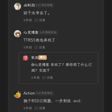
必利劲
Lv1.萍水相逢
这个太专业了。
6年前
回复
心灵博客
Lv5.熟稔有加
TTRSS我也弃坑了
6年前
回复
张波
博主
@心灵博客
弃坑了？那你用了什么订
阅？交流下
6年前
回复
Action
Lv4.常来常往
换个RSS订阅器，一步到位 :evil:
6年前
回复