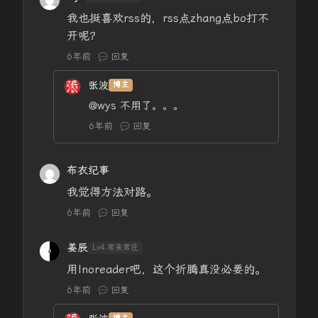
我也挺喜欢rss的，rss点zhang点bo打不
开呢？
6年前
回复
张波
博主
@wys
不用了。。。
6年前
回复
布衣纪事
我觉得方法对路。
6年前
回复
姜辰
Lv4.常来常往
用Inoreader吧，这个折腾真没必要的。
6年前
回复