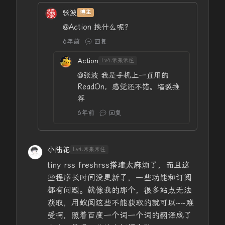
张波
博主
@Action
换什么呢？
6年前
回复
Action
Lv4.常来常往
@张波
我是手机上一直用的
ReadOn，感觉还不错。墙裂推
荐
6年前
回复
小陆花
Lv4.常来常往
tiny rss freshrss搭建太麻烦了，而且这
些程序长时间没更新了，一些功能和订阅
都有问题。就像我的那个，很多站点无法
获取，用蚁阅这些不能获取的就可以~~难
受啊，照着百度一个词一个词的翻译成了