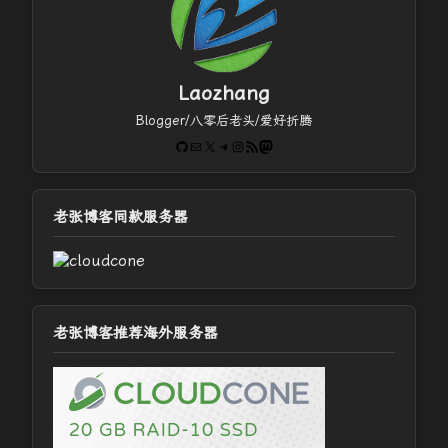
Laozhang
Blogger/八零后老头/爱好折腾
GitHub
电子邮件
X
Telegram
Instagram
RSS Feed
Mastodon
老张博客同款服务器
老张博客推荐海外服务器