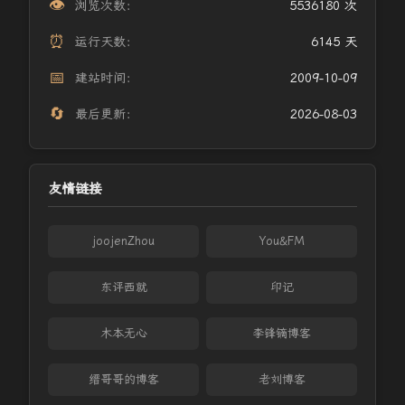
👁️
浏览次数：
5536180 次
⏰
运行天数：
6145 天
📅
建站时间：
2009-10-09
🔄
最后更新：
2026-08-03
友情链接
joojenZhou
You&FM
东评西就
印记
木本无心
李锋镝博客
缙哥哥的博客
老刘博客