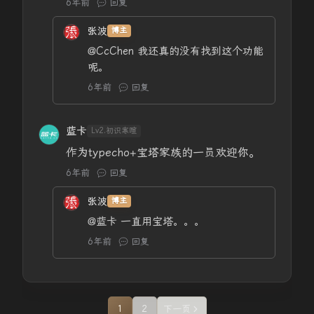
6年前
回复
张波
博主
@CcChen
我还真的没有找到这个功能
呢。
6年前
回复
蓝卡
Lv2.初识寒暄
作为typecho+宝塔家族的一员欢迎你。
6年前
回复
张波
博主
@蓝卡
一直用宝塔。。。
6年前
回复
1
2
下一页