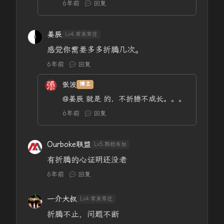
6年前
回复
姜辰
Lv4.常来常往
感觉你需要多多折腾几次。
6年前
回复
张波
博主
@姜辰
就是 的，不折腾不成长。。。
6年前
回复
Ourboke联盟
Lv5.熟稔有加
有折腾的心证明还没老
6年前
回复
一介大叔
Lv4.常来常往
折腾不止，问题不断