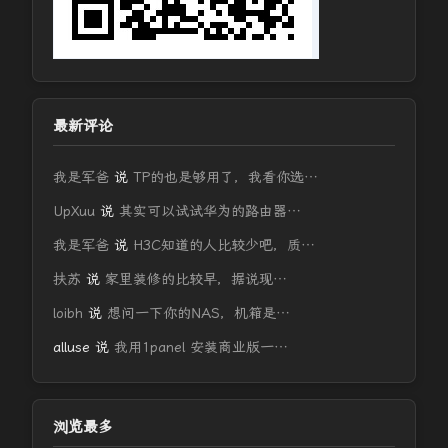
最新评论
我是军爸
说
TP的也是够用了，我看你选…
UpXuu
说
其实可以试试华为的路由器…
我是军爸
说
H3C知道的人比较少吧，质…
扶苏
说
家里装修的比较早，据说现…
loibh
说
想问一下你的NAS，机箱是…
alluse
说
我用1panel 安装商业版一…
浏览最多