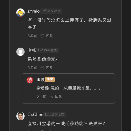
zmmio
Lv3.点头之交
有一段时间没怎么上博客了，折腾劲又过
去了
6年前
回复
老杨
Lv6.推心置腹
果然是伪搬家~
6年前
回复
张波
博主
@老杨
是的，从西屋搬东屋。。。
6年前
回复
CcChen
Lv3.点头之交
直接用宝塔的一键迁移功能不是更好？