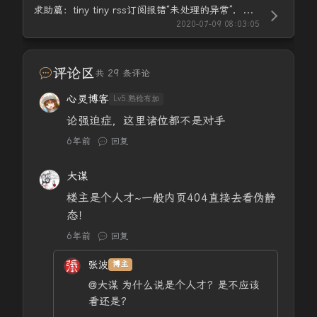
求助篇：tiny tiny rss订阅报错“未处理的异常”，怎么破！
2020-07-09 08:03:05
评论区
共 29 条评论
心灵博客
Lv5.熟稔有加
论强迫症，这里诸位都不是对手
6年前
回复
大谋
楼主是个人才~一般内页404直接去看伪静
态！
6年前
回复
张波
博主
@大谋
为什么说是个人才？是不应该
看还是？