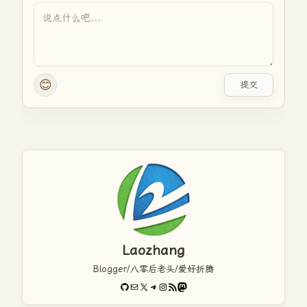
😊
提交
Laozhang
Blogger/八零后老头/爱好折腾
GitHub
电子邮件
X
Telegram
Instagram
RSS Feed
Mastodon