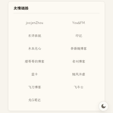
友情链接
joojenZhou
You&FM
东评西就
印记
木本无心
李锋镝博客
缙哥哥的博客
老刘博客
蓝卡
随风沐虐
飞刀博客
飞牛士
龙G笔记