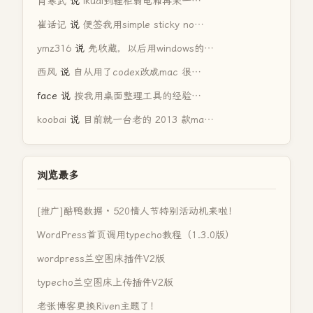
肖寒武
说
ikuai到鞋柜弱电箱再来一…
崔话记
说
便签我用simple sticky no…
ymz316
说
先收藏，以后用windows的…
西风
说
自从用了codex改成mac 很…
face
说
按我用桌面整理工具的经验…
koobai
说
目前就一台老的 2013 款ma…
浏览最多
[推广]酷鸭数据 · 520情人节特别活动机来啦！
WordPress首页调用typecho教程（1.3.0版）
wordpress兰空图床插件V2版
typecho兰空图床上传插件V2版
老张博客更换Riven主题了！