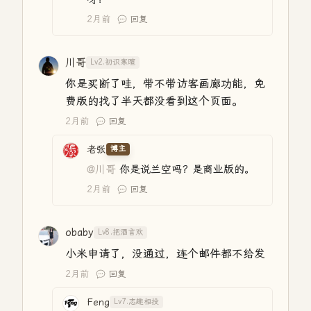
2月前
回复
川哥
Lv2.初识寒暄
你是买断了哇，带不带访客画廊功能，免
费版的找了半天都没看到这个页面。
2月前
回复
老张
博主
@川哥
你是说兰空吗？是商业版的。
2月前
回复
obaby
Lv8.把酒言欢
小米申请了，没通过，连个邮件都不给发
2月前
回复
Feng
Lv7.志趣相投