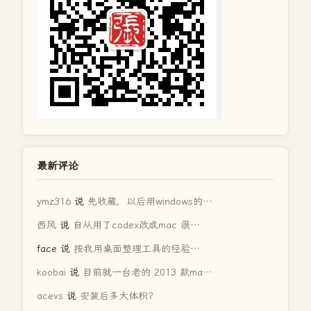
最新评论
ymz316
说
先收藏，以后用windows的…
西风
说
自从用了codex改成mac 很…
face
说
按我用桌面整理工具的经验…
koobai
说
目前就一台老的 2013 款ma…
acevs
说
安装后多大体积？