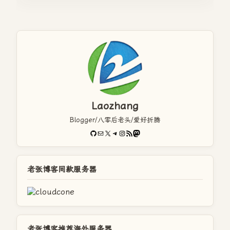
Laozhang
Blogger/八零后老头/爱好折腾
GitHub
电子邮件
X
Telegram
Instagram
RSS Feed
Mastodon
老张博客同款服务器
老张博客推荐海外服务器