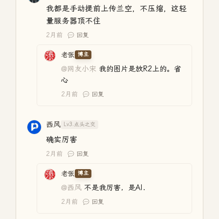
我都是手动提前上传兰空，不压缩，这轻
量服务器顶不住
2月前
回复
老张
博主
@网友小宋
我的图片是放R2上的。省
心
2月前
回复
西风
Lv3.点头之交
确实厉害
2月前
回复
老张
博主
@西风
不是我厉害，是AI.
2月前
回复