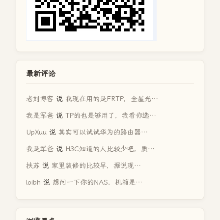
最新评论
老刘博客
说
我现在用的是FRTP，全屋光…
我是军爸
说
TP的也是够用了，我看你选…
UpXuu
说
其实可以试试华为的路由器…
我是军爸
说
H3C知道的人比较少吧，质…
扶苏
说
家里装修的比较早，据说现…
loibh
说
想问一下你的NAS，机箱是…