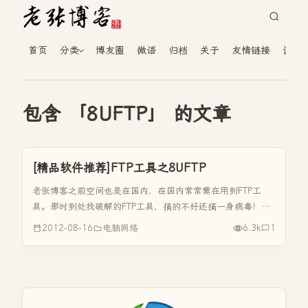
首页
分类
博友圈
微语
归档
关于
友情链接
读者
包含 「8UFTP」 的文章
[精品软件推荐]FTP工具之8UFTP
老张博客之前空间也是在国内，在国内常常需在用到FTP工
具。那时到处找破解的FTP工具，搞的不好还搞一身病毒！现
在老张博客给大家推荐一款免费的FTP工具--8UFTP，这样你
2012-08-16
电脑网络
6.3k
1
就算得去找FTP破解版了！ 8UFTP工具特色是 不占内存,正
版...