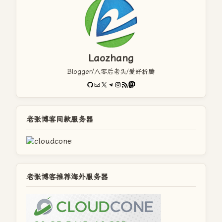
Laozhang
Blogger/八零后老头/爱好折腾
GitHub
电子邮件
X
Telegram
Instagram
RSS Feed
Mastodon
老张博客同款服务器
老张博客推荐海外服务器