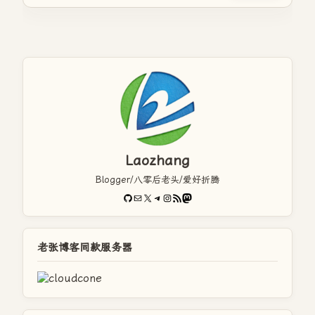
Laozhang
Blogger/八零后老头/爱好折腾
GitHub
电子邮件
X
Telegram
Instagram
RSS Feed
Mastodon
老张博客同款服务器