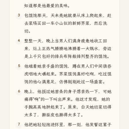
知道那是他最爱的美味。
包馄饨那天，天未亮她就要从床上爬起来，赶
去菜场买回一车小山似的新鲜荠菜，然后洗
切。
整整一天，晚上当男人们满身疲惫地收工回
来，灶上正热气腾腾地沸腾着一大锅水，旁边
是上千只包好的排兵布阵般排列整齐的馄饨。
他端着她亲手盛的馄饨，蹲在男人们中间狼吞
虎咽地大嚼起来。荠菜馄饨真好吃啊，吃过馄
饨的他心满意足，仿佛刚刚赴过一场盛宴。
晚上，他扳过她苗条的身子想亲热一下，可她
痛得"啊"的一下叫出声来。他这才发现，她的
手腕高高地肿起来了。原来，白天她切菜切得
太多了，擀面皮也擀得太多了。
他把她轻轻抱进怀里，那一刻，他发誓这辈子