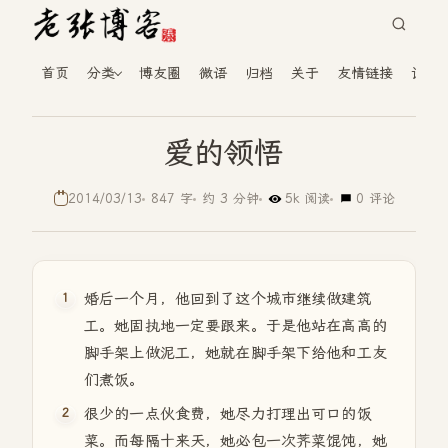
首页
分类
博友圈
微语
归档
关于
友情链接
读者
爱的领悟
2014/03/13
847 字
约 3 分钟
5k 阅读
0 评论
婚后一个月，他回到了这个城市继续做建筑
工。她固执地一定要跟来。于是他站在高高的
脚手架上做泥工，她就在脚手架下给他和工友
们煮饭。
很少的一点伙食费，她尽力打理出可口的饭
菜。而每隔十来天，她必包一次荠菜馄饨，她