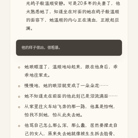
光鸽子般温顺安静。可是20多年的夫妻了，他
太熟悉她了，知道坐在对面的她在鸽子般温顺
的面容下，她温顺的内心正在滴血，正掀起巨
澜。
他的样子很凶，很粗暴。
她眼眶湿了，温顺地站起来，跟在他身后，乖
乖地往家走。
慢慢地，她的眼泪就变成了一朵朵花……
她不知道走在前面的他此刻已是泪流满面……
从家里往火车站飞奔的那一路，他真是怕啊，
怕找不到她，怕从此失去她。
他骂自己怎么那么浑、那么蠢，居然要撵走自
己的女人，原来失去她就像被生生拆去肋骨、