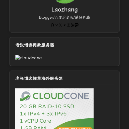
Laozhang
Blogger/八零后老头/爱好折腾
GitHub
电子邮件
X
Telegram
Instagram
RSS Feed
Mastodon
老张博客同款服务器
老张博客推荐海外服务器