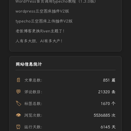
WordPress首页调用typecho教程（1.3.0版）
wordpress兰空图床插件V2版
typecho兰空图床上传插件V2版
老张博客更换Riven主题了！
人有多大胆，AI有多大产！
网站信息统计
📄
文章总数：
851 篇
💬
评论数目：
21320 条
🏷️
标签总数：
1670 个
👁️
浏览次数：
5536885 次
⏰
运行天数：
6145 天