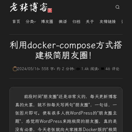
首页
分类
博友圈
微语
归档
关于
友情链接
读者
利用docker-compose方式搭
建极简朋友圈！
2024/05/16
558 字
约 2 分钟
1.4k 阅读
46 评论
前段时间"朋友圈"还是非常火的，每天更新博客
真的太累，就不如每天写两句"朋友圈"，一句话，一
张图片即可。便有很多人找WordPress的"朋友圈主
题"，感觉用WordPress来跑极简的朋友圈，真的是
没有必要，今天老张就向大家推荐Docker版的"极简