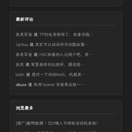
最新评论
我是军爸
说
TP的也是够用了，我看你选…
UpXuu
说
其实可以试试华为的路由器…
我是军爸
说
H3C知道的人比较少吧，质…
扶苏
说
家里装修的比较早，据说现…
loibh
说
想问一下你的NAS，机箱是…
alluse
说
我用1panel 安装商业版一…
浏览最多
[推广]酷鸭数据 · 520情人节特别活动机来啦！