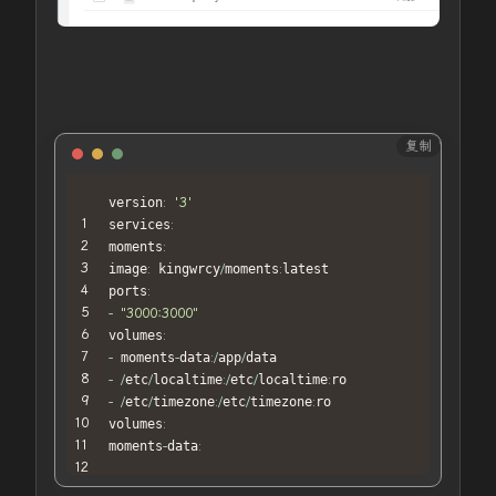
复制
PHP
version
:
'3'
services
:
moments
:
image
:
 kingwrcy
/
moments
:
latest 

ports
:
-
"3000:3000"
volumes
:
-
 moments
-
data
:
/
app
/
-
/
etc
/
localtime
:
/
etc
/
localtime
:
-
/
etc
/
timezone
:
/
etc
/
timezone
:
ro

volumes
:
moments
-
data
: