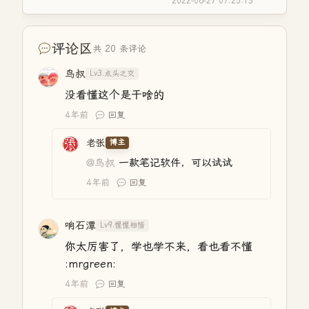
2022-06-27 07:25:13
评论区
共 20 条评论
鸟叔
Lv3.点头之交
没看懂这个是干啥的
4年前
回复
老张
博主
@鸟叔
一款笔记软件，可以试试
4年前
回复
响石潭
Lv9.惺惺相惜
你太厉害了，学也学不来，看也看不懂
:mrgreen:
4年前
回复