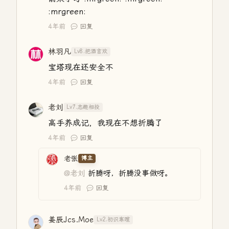
:mrgreen:
4年前
回复
林羽凡
Lv8.把酒言欢
宝塔现在还安全不
4年前
回复
老刘
Lv7.志趣相投
高手养成记，我现在不想折腾了
4年前
回复
老张
博主
@老刘
折腾呀，折腾没事做呀。
4年前
回复
姜辰Jcs.Moe
Lv2.初识寒暄