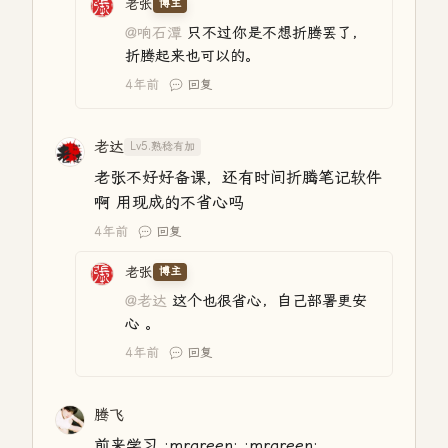
老张
博主
@响石潭
只不过你是不想折腾罢了，
折腾起来也可以的。
4年前
回复
老达
Lv5.熟稔有加
老张不好好备课，还有时间折腾笔记软件
啊 用现成的不省心吗
4年前
回复
老张
博主
@老达
这个也很省心，自己部署更安
心 。
4年前
回复
腾飞
前来学习 :mrgreen: :mrgreen: