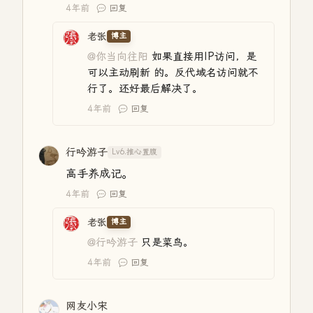
4年前
回复
老张
博主
@你当向往阳
如果直接用IP访问，是
可以主动刷新 的。反代域名访问就不
行了。还好最后解决了。
4年前
回复
行吟游子
Lv6.推心置腹
高手养成记。
4年前
回复
老张
博主
@行吟游子
只是菜鸟。
4年前
回复
网友小宋