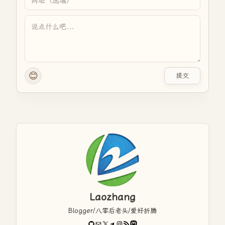
😊
提交
Laozhang
Blogger/八零后老头/爱好折腾
GitHub
电子邮件
X
Telegram
Instagram
RSS Feed
Mastodon