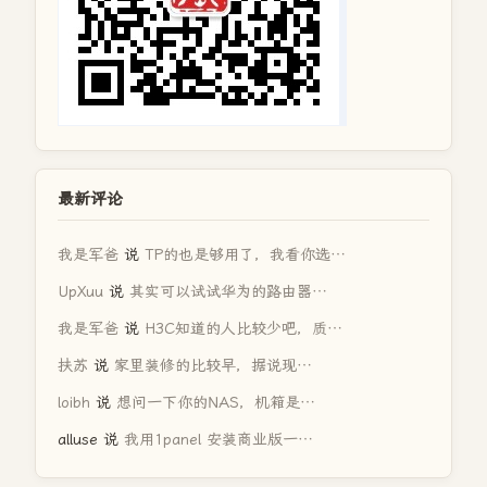
最新评论
我是军爸
说
TP的也是够用了，我看你选…
UpXuu
说
其实可以试试华为的路由器…
我是军爸
说
H3C知道的人比较少吧，质…
扶苏
说
家里装修的比较早，据说现…
loibh
说
想问一下你的NAS，机箱是…
alluse
说
我用1panel 安装商业版一…