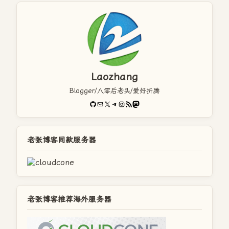
Laozhang
Blogger/八零后老头/爱好折腾
GitHub
电子邮件
X
Telegram
Instagram
RSS Feed
Mastodon
老张博客同款服务器
老张博客推荐海外服务器