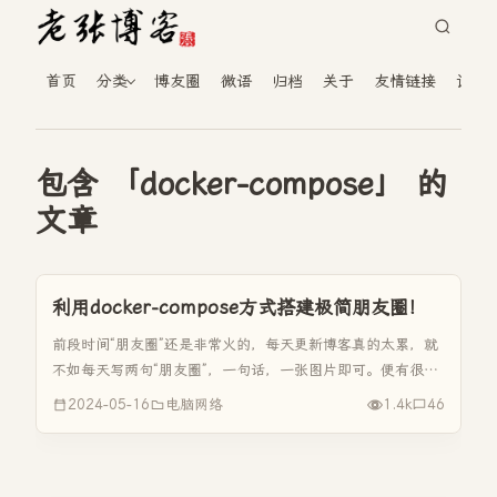
首页
分类
博友圈
微语
归档
关于
友情链接
读者
包含 「docker-compose」 的
文章
利用docker-compose方式搭建极简朋友圈！
前段时间“朋友圈”还是非常火的，每天更新博客真的太累，就
不如每天写两句“朋友圈”，一句话，一张图片即可。便有很多
人找WordPress的“朋友圈主题”，感觉用WordPress来跑极简
2024-05-16
电脑网络
1.4k
46
的朋友圈，真的是没有必要，今天老张就向大家推荐Doc...