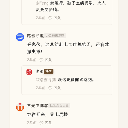
@Feng
就是呀，孩子生病受罪，大人
更是受折腾。
2年前
回复
踏雪寻熊
Lv2.初识寒暄
好家伙，这总结赶上工作总结了，还有数
据支撑！
2年前
回复
老张
博主
@踏雪寻熊
我这是偷懒式总结。
2年前
回复
王光卫博客
Lv3.点头之交
继往开来，更上层楼
2年前
回复