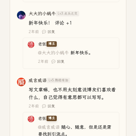
大大的小蜗牛
Lv3.点头之交
新年快乐！ 评论 +1
2年前
回复
老张
博主
@大大的小蜗牛
新年快乐。
2年前
回复
威言威语
Lv5.熟稔有加
写文章嘛，也不用太刻意说博友们喜欢看
什么，自己觉得有意思都可以写写。
2年前
回复
老张
博主
@威言威语
随心、随意，但是还是需
要找到引流点。