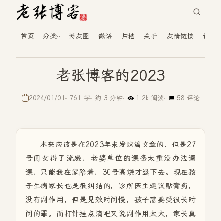
首页
分类
博友圈
微语
归档
关于
友情链接
读者
老张博客的2023
2024/01/01
761 字
约 3 分钟
1.2k 阅读
58 评论
本来应该是在2023年末发这篇文章的，但是27
号闺女得了流感，老婆单位的课务太重没办法调
课，只能我在家陪着，30号高烧才退下去。现在孩
子生病家长也是很纠结的，诊所医生建议贴膏药，
没有副作用，但是见效时间慢，孩子需要受很长时
间的罪。而打针挂点滴吧又说副作用太大，家长真