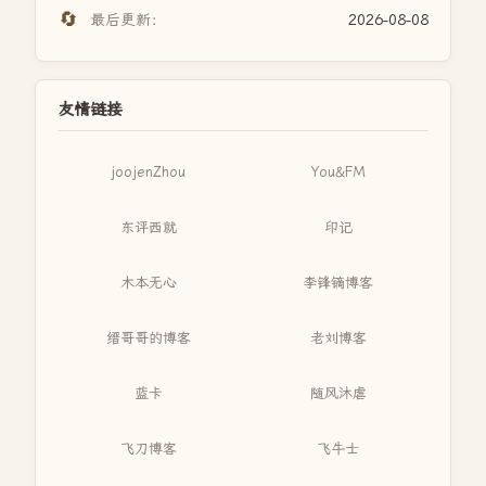
🔄
最后更新：
2026-08-08
友情链接
joojenZhou
You&FM
东评西就
印记
木本无心
李锋镝博客
缙哥哥的博客
老刘博客
蓝卡
随风沐虐
飞刀博客
飞牛士