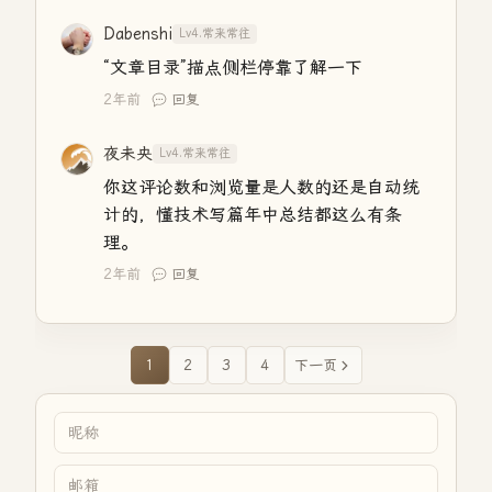
Dabenshi
Lv4.常来常往
“文章目录”描点侧栏停靠了解一下
2年前
回复
夜未央
Lv4.常来常往
你这评论数和浏览量是人数的还是自动统
计的，懂技术写篇年中总结都这么有条
理。
2年前
回复
1
2
3
4
下一页