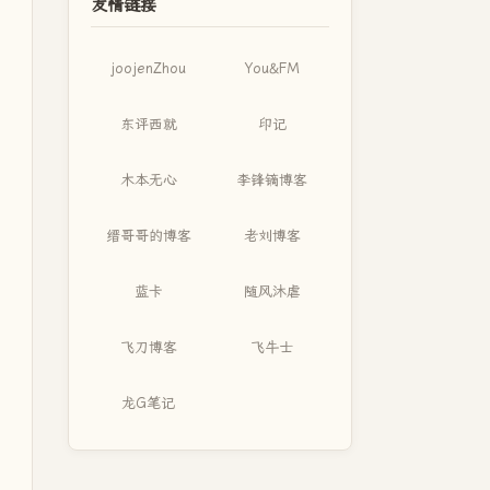
友情链接
joojenZhou
You&FM
东评西就
印记
木本无心
李锋镝博客
缙哥哥的博客
老刘博客
蓝卡
随风沐虐
飞刀博客
飞牛士
龙G笔记