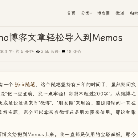
首页
分类
博友圈
微语
归
cho博客文章轻松导入到Memos
303 字
约 5 分钟
3.6k 阅读
18 评论
有一个
张sir随笔
，这个随笔坚持有三年的时间了，虽然期间换
就是"记一些点滴，发一点牢骚！每篇不超过200字"。从建博之
或是说是拿来当"微博"、"朋友圈"来用的。而这段时间一直在
神们重写主题，完全可以拿来当微博或是朋友圈来使用。那这和张
6篇博文给搬到Memos上来。我一直都是使用的宝塔面板，那今