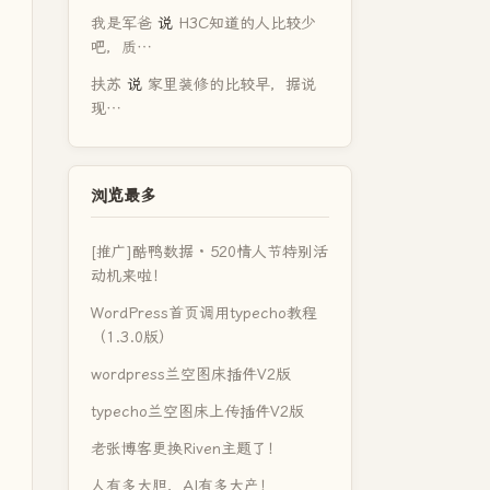
我是军爸
说
H3C知道的人比较少
吧，质…
扶苏
说
家里装修的比较早，据说
现…
浏览最多
[推广]酷鸭数据 · 520情人节特别活
动机来啦！
WordPress首页调用typecho教程
（1.3.0版）
wordpress兰空图床插件V2版
typecho兰空图床上传插件V2版
老张博客更换Riven主题了！
人有多大胆，AI有多大产！