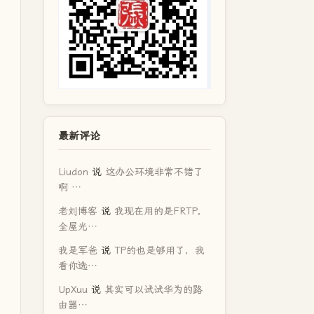
最新评论
Liudon
说
这办公环境非常不错了
啊 …
老刘博客
说
我现在用的是FRTP，
全屋光…
我是军爸
说
TP的也是够用了，我
看你选…
UpXuu
说
其实可以试试华为的路
由器…