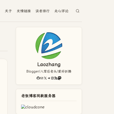
档
关于
友情链接
读者排行
走心评论
Laozhang
Blogger/八零后老头/爱好折腾
GitHub
电子邮件
X
Telegram
Instagram
RSS Feed
Mastodon
老张博客同款服务器