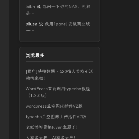
loibh
说
想问一下你的NAS，机箱
是…
alluse
说
我用1panel 安装商业版
一…
浏览最多
[推广]酷鸭数据 · 520情人节特别活
动机来啦！
WordPress首页调用typecho教程
（1.3.0版）
wordpress兰空图床插件V2版
typecho兰空图床上传插件V2版
老张博客更换Riven主题了！
人有多大胆，AI有多大产！