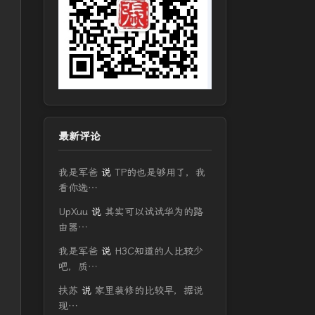
最新评论
我是军爸
说
TP的也是够用了，我
看你选…
UpXuu
说
其实可以试试华为的路
由器…
我是军爸
说
H3C知道的人比较少
吧，质…
扶苏
说
家里装修的比较早，据说
现…