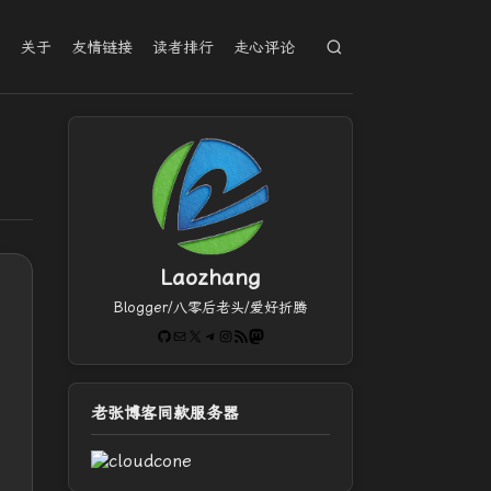
档
关于
友情链接
读者排行
走心评论
Laozhang
Blogger/八零后老头/爱好折腾
GitHub
电子邮件
X
Telegram
Instagram
RSS Feed
Mastodon
老张博客同款服务器