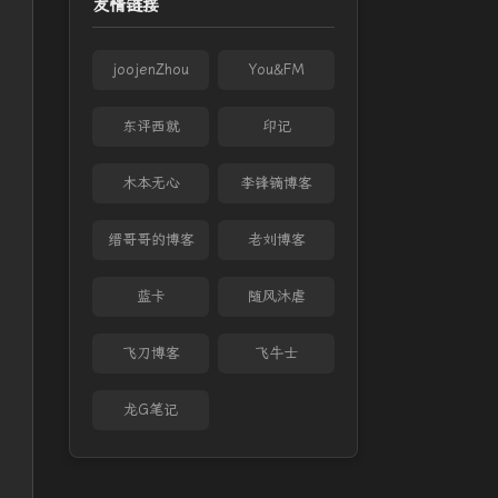
友情链接
joojenZhou
You&FM
东评西就
印记
木本无心
李锋镝博客
缙哥哥的博客
老刘博客
蓝卡
随风沐虐
飞刀博客
飞牛士
龙G笔记