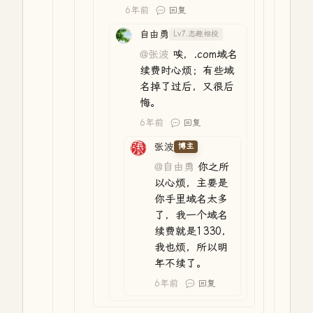
6年前
回复
自由勇
Lv7.志趣相投
@张波
唉，.com域名
续费时心烦；有些域
名掉了过后，又很后
悔。
6年前
回复
张波
博主
@自由勇
你之所
以心烦，主要是
你手里域名太多
了，我一个域名
续费就是1330，
我也烦，所以明
年不续了。
6年前
回复