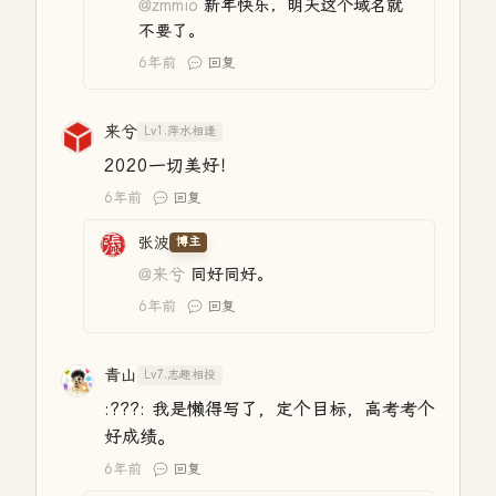
@zmmio
新年快乐，明天这个域名就
不要了。
6年前
回复
来兮
Lv1.萍水相逢
2020一切美好！
6年前
回复
张波
博主
@来兮
同好同好。
6年前
回复
青山
Lv7.志趣相投
:???: 我是懒得写了，定个目标，高考考个
好成绩。
6年前
回复