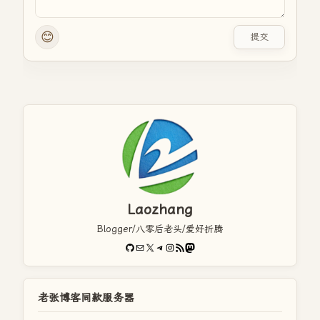
😊
提交
Laozhang
Blogger/八零后老头/爱好折腾
GitHub
电子邮件
X
Telegram
Instagram
RSS Feed
Mastodon
老张博客同款服务器