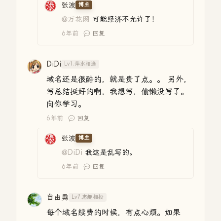
张波
博主
@万花网
可能经济不允许了！
6年前
回复
DiDi
Lv1.萍水相逢
域名还是很酷的，就是贵了点。。 另外，
写总结挺好的啊，我想写，偷懒没写了。
向你学习。
6年前
回复
张波
博主
@DiDi
我这是乱写的。
6年前
回复
自由勇
Lv7.志趣相投
每个域名续费的时候，有点心烦。如果