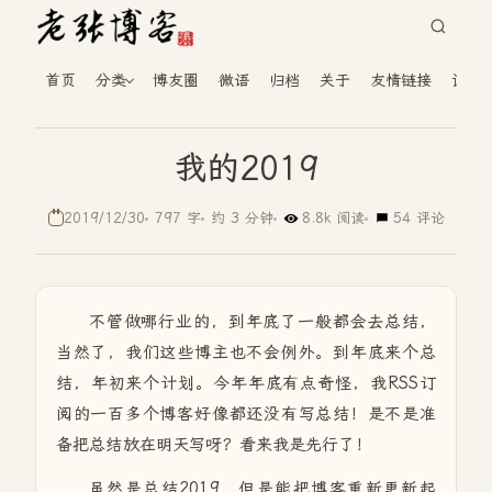
首页
分类
博友圈
微语
归档
关于
友情链接
读者
我的2019
2019/12/30
797 字
约 3 分钟
8.8k 阅读
54 评论
不管做哪行业的，到年底了一般都会去总结，
当然了，我们这些博主也不会例外。到年底来个总
结，年初来个计划。今年年底有点奇怪，我RSS订
阅的一百多个博客好像都还没有写总结！是不是准
备把总结放在明天写呀？看来我是先行了！
虽然是总结2019，但是能把博客重新更新起