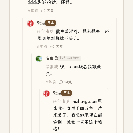
$$$足够的话，还好。
6年前
回复
张波
博主
@自由勇
囊中羞涩呀，想来想去，还
是明年到期就不要了。
6年前
回复
自由勇
Lv7.志趣相投
@张波
唉，.com域名我都嫌
贵。
6年前
回复
张波
博主
@自由勇
imzhang.com原
来我一直用了四五年，后
来丢了。我想如果现在能
拿到，就会一直用这个域
名！