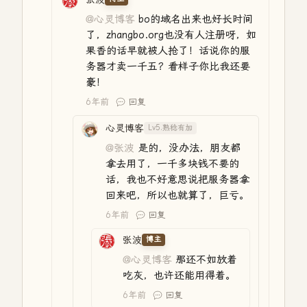
@心灵博客
bo的域名出来也好长时间
了，zhangbo.org也没有人注册呀，如
果香的话早就被人抢了！话说你的服
务器才卖一千五？看样子你比我还要
豪！
6年前
回复
心灵博客
Lv5.熟稔有加
@张波
是的，没办法，朋友都
拿去用了，一千多块钱不要的
话，我也不好意思说把服务器拿
回来吧，所以也就算了，巨亏。
6年前
回复
张波
博主
@心灵博客
那还不如放着
吃灰，也许还能用得着。
6年前
回复