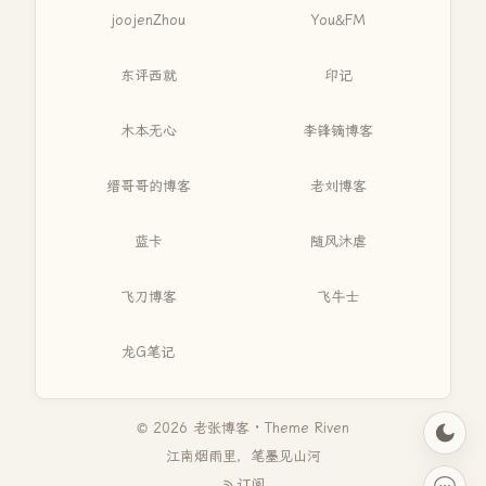
joojenZhou
You&FM
东评西就
印记
木本无心
李锋镝博客
缙哥哥的博客
老刘博客
蓝卡
随风沐虐
飞刀博客
飞牛士
龙G笔记
© 2026 老张博客 · Theme
Riven
江南烟雨里，笔墨见山河
订阅