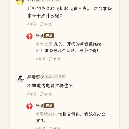
开机的声音和飞机起飞差不多。 这台准备
拿来干点什么呢？
6年前
回复
张波
博主
@大袋鼠
是的，开机的声音像拖拉
机！准备挂几个网站，挂个传奇！
6年前
回复
黑暗游侠
Lv2.初识寒暄
不知道这电费扛得住不
6年前
回复
张波
博主
@黑暗游侠
悄悄告诉你，我放在办公
室呢
6年前
回复