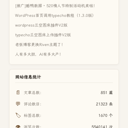
[推广]酷鸭数据 · 520情人节特别活动机来啦！
WordPress首页调用typecho教程（1.3.0版）
wordpress兰空图床插件V2版
typecho兰空图床上传插件V2版
老张博客更换Riven主题了！
人有多大胆，AI有多大产！
网站信息统计
📄
文章总数：
851 篇
💬
评论数目：
21323 条
🏷️
标签总数：
1670 个
👁️
浏览次数：
5540141 次