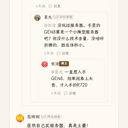
6年前
回复
星光
Lv2.初识寒暄
@张波
没玩过服务器。手里的
GEN8算是一个小微型服务器
吧？但没什么技术含量，没啥好
折腾的，胜在体积小。
6年前
回复
张波
博主
@星光
一直想入手
GEN8，结果闲鱼上太
贵，才入手的R720
6年前
回复
范明明
Lv1.萍水相逢
居然自己买服务器，真是土豪！