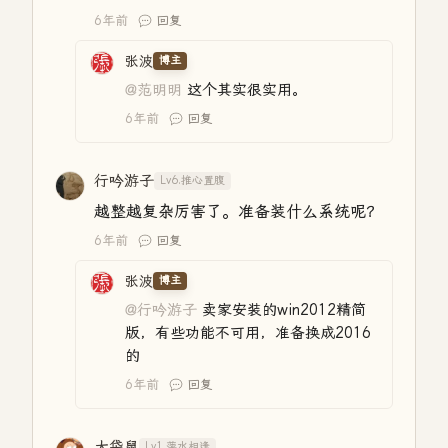
6年前
回复
张波
博主
@范明明
这个其实很实用。
6年前
回复
行吟游子
Lv6.推心置腹
越整越复杂厉害了。准备装什么系统呢？
6年前
回复
张波
博主
@行吟游子
卖家安装的win2012精简
版，有些功能不可用，准备换成2016
的
6年前
回复
大袋鼠
Lv1.萍水相逢