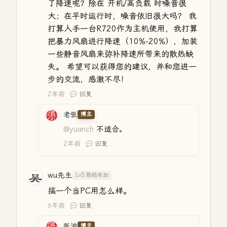
了降速呢？除在 开机/高负载 时噪音很
大；在平时运行时，噪音依旧很大吗？ 我
打算入手一台R720作为主机使用，我打算
把暴力风扇进行降速（10%-20%），加装
一些静音风扇来弥补降速所带来的散热缺
失。 希望可以获得您的建议，并和您进一
步的交流，感激不尽！
2年前
回复
老张
博主
@yuanch
不适合。
2年前
回复
wu先生
Lv5.熟稔有加
搞一个当PC用怎么样。
6年前
回复
张波
博主