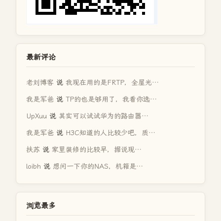
最新评论
老刘博客
说
我现在用的是FRTP，全屋光…
我是军爸
说
TP的也是够用了，我看你选…
UpXuu
说
其实可以试试华为的路由器…
我是军爸
说
H3C知道的人比较少吧，质…
扶苏
说
家里装修的比较早，据说现…
loibh
说
想问一下你的NAS，机箱是…
浏览最多