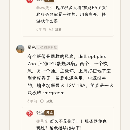
@wu先生
现在很多人搞“双路E5主页”
和服务器配置一样的，用来多开、挂
游戏什么忍
6年前
回复
星光
Lv2.初识寒暄
有个好像是同样的风扇，dell optiplex
755 上的CPU散热风扇。两个，一个吹
风、另一个抽。主板坏，上周打扫地下室
刚卖废品了。留着电源备用，电源挺牛
的，输出功率最大 12V 18A，简直是一大
块板砖 :mrgreen:
6年前
回复
张波
博主
@星光
好久不见你了！！服务器你也
玩过？给我指导指导下！