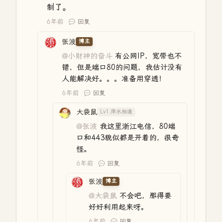
制了。
6年前
回复
张波
博主
@小财神的奋斗
有公网IP，宽带也不
错，但是端口80的问题，我估计没有
人能解决好。。。准备用穿透！
6年前
回复
大袋鼠
Lv1.萍水相逢
@张波
我这里浙江电信，80端
口和443貌似都是开着的，很奇
怪。
6年前
回复
张波
博主
@大袋鼠
不会吧，那得要
好好利用起来呀。
6年前
回复