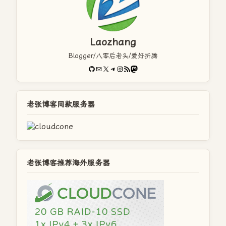
Laozhang
Blogger/八零后老头/爱好折腾
GitHub
电子邮件
X
Telegram
Instagram
RSS Feed
Mastodon
老张博客同款服务器
老张博客推荐海外服务器