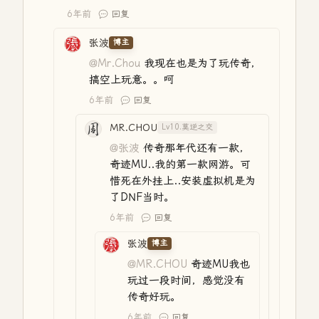
6年前
回复
张波
博主
@Mr.Chou
我现在也是为了玩传奇，
搞空上玩意。。呵
6年前
回复
MR.CHOU
Lv10.莫逆之交
@张波
传奇那年代还有一款，
奇迹MU..我的第一款网游。可
惜死在外挂上..安装虚拟机是为
了DNF当时。
6年前
回复
张波
博主
@MR.CHOU
奇迹MU我也
玩过一段时间，感觉没有
传奇好玩。
6年前
回复