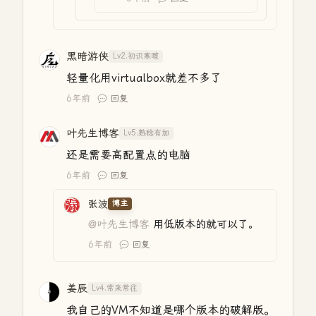
黑暗游侠
Lv2.初识寒暄
轻量化用virtualbox就差不多了
6年前
回复
叶先生博客
Lv5.熟稔有加
还是需要高配置点的电脑
6年前
回复
张波
博主
@叶先生博客
用低版本的就可以了。
6年前
回复
姜辰
Lv4.常来常往
我自己的VM不知道是哪个版本的破解版。