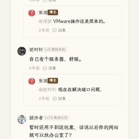
张波
博主
@浮游
VMware操作还是简单的。
6年前
回复
逆时针
Lv5.熟稔有加
自己有个服务器，舒服。
6年前
回复
张波
博主
@逆时针
现在在解决端口问题，
6年前
回复
跋涉者
Lv10.莫逆之交
暂时还用不到这玩意，话说以后你的网站
就可以放办公室了？