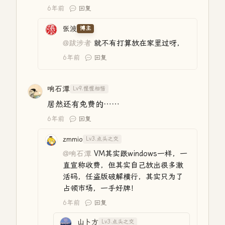
6年前
回复
张波
博主
@跋涉者
就不有打算放在家里过呀，
6年前
回复
响石潭
Lv9.惺惺相惜
居然还有免费的……
6年前
回复
zmmio
Lv3.点头之交
@响石潭
VM其实跟windows一样，一
直宣称收费，但其实自己放出很多激
活码，任盗版破解横行，其实只为了
占领市场，一手好牌！
6年前
回复
山卜方
Lv3.点头之交