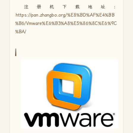
注册机下载地址：
https://pan.zhangbo.org/%E8%BD%AF%E4%BB
%B6/Vmware%E6%B3%A8%E5%86%8C%E6%9C
%BA/