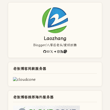
Laozhang
Blogger/八零后老头/爱好折腾
GitHub
电子邮件
X
Telegram
Instagram
RSS Feed
Mastodon
老张博客同款服务器
老张博客推荐海外服务器