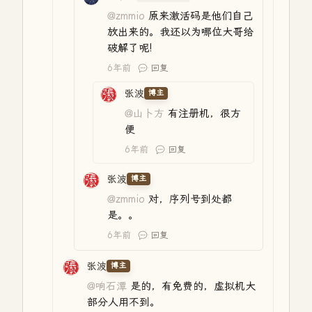
@zmmio
原来激活码是他们自己
放出来的。我还以为哪位大哥给
破解了呢!
6年前
回复
张波
博主
@山卜方
有注册机，很方
便
6年前
回复
张波
博主
@zmmio
对，序列号到处都
是。。
6年前
回复
张波
博主
@响石潭
是的，有免费的，虚拟机大
部分人用不到。