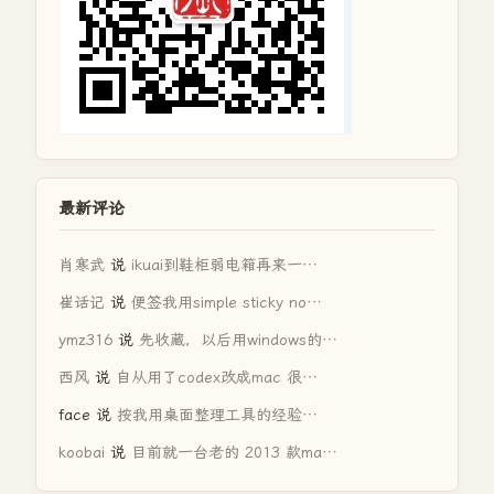
最新评论
肖寒武
说
ikuai到鞋柜弱电箱再来一…
崔话记
说
便签我用simple sticky no…
ymz316
说
先收藏，以后用windows的…
西风
说
自从用了codex改成mac 很…
face
说
按我用桌面整理工具的经验…
koobai
说
目前就一台老的 2013 款ma…