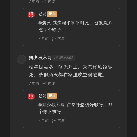
7年前
回复
张波
博主
@演员
其实端午和平时比，也就是多
吃了个粽子
7年前
回复
凯少技术网
Lv1.萍水相逢
端午过去咯，明天开工，天气好热的要
死，放假两天都在家里吹空调睡觉。
7年前
回复
张波
博主
@凯少技术网
在家开空调舒服呀，哪
个想上班呀，
7年前
回复