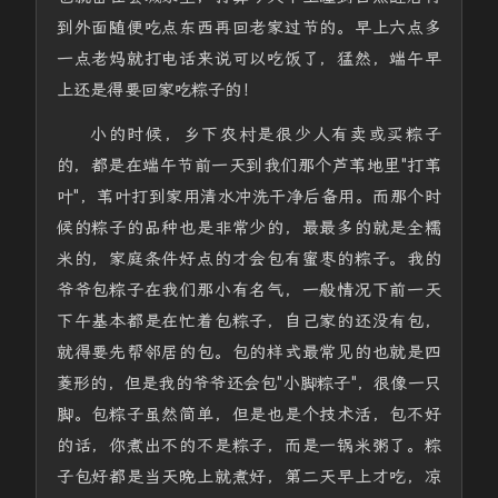
到外面随便吃点东西再回老家过节的。早上六点多
一点老妈就打电话来说可以吃饭了，猛然，端午早
上还是得要回家吃粽子的！
小的时候，乡下农村是很少人有卖或买粽子
的，都是在端午节前一天到我们那个芦苇地里"打苇
叶"，苇叶打到家用清水冲洗干净后备用。而那个时
候的粽子的品种也是非常少的，最最多的就是全糯
米的，家庭条件好点的才会包有蜜枣的粽子。我的
爷爷包粽子在我们那小有名气，一般情况下前一天
下午基本都是在忙着包粽子，自己家的还没有包，
就得要先帮邻居的包。包的样式最常见的也就是四
菱形的，但是我的爷爷还会包"小脚粽子"，很像一只
脚。包粽子虽然简单，但是也是个技术活，包不好
的话，你煮出不的不是粽子，而是一锅米粥了。粽
子包好都是当天晚上就煮好，第二天早上才吃，凉