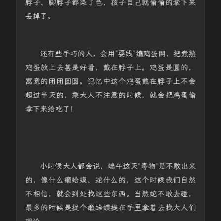
脖子、脚脖子都染了色，孩子自己就偷偷的拿下来
丢掉了。
还有些手巧的人，会用"耍线"编鸡蛋网，把煮熟
鸡蛋放上去甚是好看，戴在脖子上。鸡蛋是圆的，
寓意的团团圆圆。记忆中这个鸡蛋戴在脖子上不会
超过半天的，乘大人不注意的时候，就会把鸡蛋偷
拿下来给吃了！
小时候大人都会说，端午这天"毒物"是不敢出来
的，像什么癞蛤蟆、蛇什么的，这个时候我们自然
不相信，就会到处找这些东西。当然蛇不敢去碰，
最多的时候是捉个癞蛤蟆提在手里拿着去找大人们