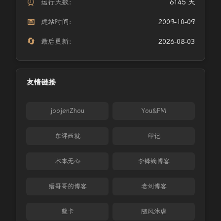
⏰
运行天数：
6145 天
📅
建站时间：
2009-10-09
🔄
最后更新：
2026-08-03
友情链接
joojenZhou
You&FM
东评西就
印记
木本无心
李锋镝博客
缙哥哥的博客
老刘博客
蓝卡
随风沐虐