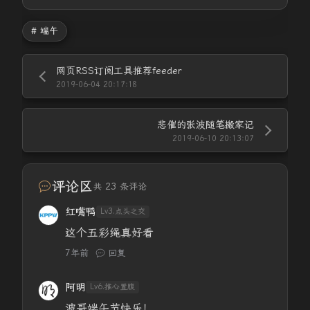
# 端午
网页RSS订阅工具推荐feeder
2019-06-04 20:17:18
悲催的张波随笔搬家记
2019-06-10 20:13:07
评论区
共 23 条评论
红嘴鸭
Lv3.点头之交
这个五彩绳真好看
7年前
回复
阿明
Lv6.推心置腹
波哥端午节快乐！