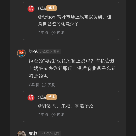
张波
博主
@Action
苇叶市场上也可以买到，但
是自己包的还是少了
7年前
回复
胡记
Lv2.初识寒暄
纯金的“耍线”也往屋顶上扔吗？有机会赶
上端午节去你们那玩，没准有些燕子忘记
叼走的呢
7年前
回复
张波
博主
@胡记
呵，来吧，和燕子抢
7年前
回复
猫叔
Lv3.点头之交