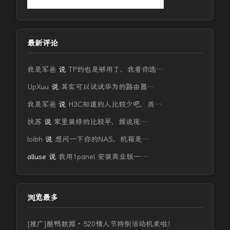
最新评论
我是军爸
说
TP的也是够用了，我看你选…
UpXuu
说
其实可以试试华为的路由器…
我是军爸
说
H3C知道的人比较少吧，质…
扶苏
说
家里装修的比较早，据说现…
loibh
说
想问一下你的NAS，机箱是…
alluse
说
我用1panel 安装商业版一…
浏览最多
[推广]酷鸭数据 · 520情人节特别活动机来啦！