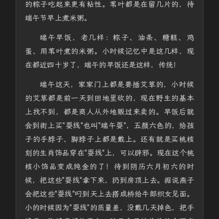
的粽子吃起来更有粘性。苇叶都是在留几片的，待
端午节早上煮米粥。
端午早饭，老几样：粽子、油条、糖糕、鸡
蛋、用苇叶煮的米粥。小时候记忆中是这几样，现
在都近四十岁了，端午的早饭还是这样，传统！
端午这天，家家门上都是要插艾草的，小时候
的艾草都是前一天到田地里砍的，现在野生的基本
上找不到，都是商人从外地贩过来卖的。早饭后就
会到街上买"耍线"也叫"端午耍"，五颜六色的，给孩
子的手脖子、脚脖子上都是戴上。还有就是买桃核
刻的生肖饰品穿在"耍线"上，可以辟邪。现在这个桃
核小饰品变成纯金的了！待到阴历六月初六的时
候，把这些"耍线"拿下来，扔到房顶上去。据说燕子
会把这些"耍线"叼到天上去搭成桥给牛郎织女见面。
小的时候因为"耍线"的质量差，没戴几天掉色，把手