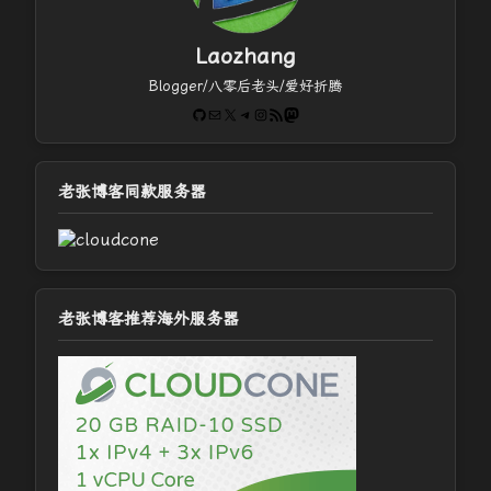
Laozhang
Blogger/八零后老头/爱好折腾
GitHub
电子邮件
X
Telegram
Instagram
RSS Feed
Mastodon
老张博客同款服务器
老张博客推荐海外服务器