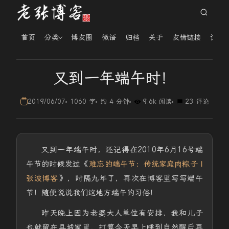
首页
分类
博友圈
微语
归档
关于
友情链接
读者
又到一年端午时！
2019/06/07
1060 字
约 4 分钟
9.6k 阅读
23 评论
又到一年端午时，还记得在2010年6月16号端
午节的时候发过《
难忘的端午节：传统家庭肉粽子 |
张波博客
》，时隔九年了，再次在博客里写写端午
节！随便说说我们这地方端午的习俗！
昨天晚上因为老婆大人单位有安排，我和儿子
也就留在县城家里，打算今天早上睡到自然醒后再