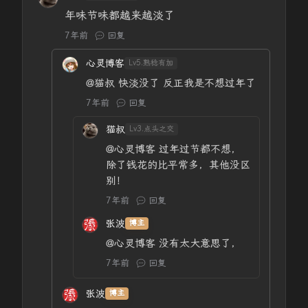
年味节味都越来越淡了
7年前
回复
心灵博客
Lv5.熟稔有加
@猫叔
快淡没了 反正我是不想过年了
7年前
回复
猫叔
Lv3.点头之交
@心灵博客
过年过节都不想，
除了钱花的比平常多，其他没区
别！
7年前
回复
张波
博主
@心灵博客
没有太大意思了，
7年前
回复
张波
博主