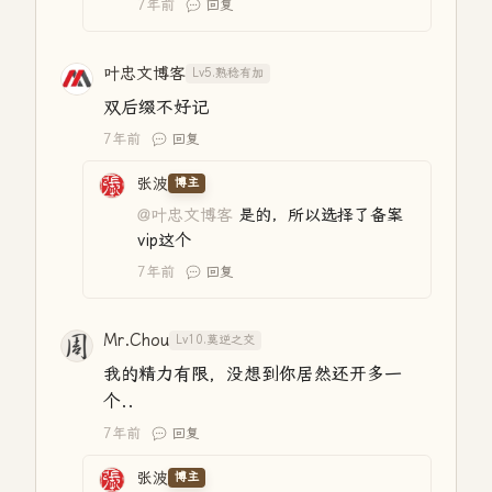
7年前
回复
叶忠文博客
Lv5.熟稔有加
双后缀不好记
7年前
回复
张波
博主
@叶忠文博客
是的，所以选择了备案
vip这个
7年前
回复
Mr.Chou
Lv10.莫逆之交
我的精力有限，没想到你居然还开多一
个..
7年前
回复
张波
博主