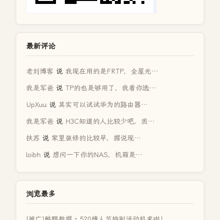
最新评论
老刘博客
说
我现在用的是FRTP，全屋光…
我是军爸
说
TP的也是够用了，我看你选…
UpXuu
说
其实可以试试华为的路由器…
我是军爸
说
H3C知道的人比较少吧，质…
扶苏
说
家里装修的比较早，据说现…
loibh
说
想问一下你的NAS，机箱是…
浏览最多
[推广]酷鸭数据 · 520情人节特别活动机来啦！