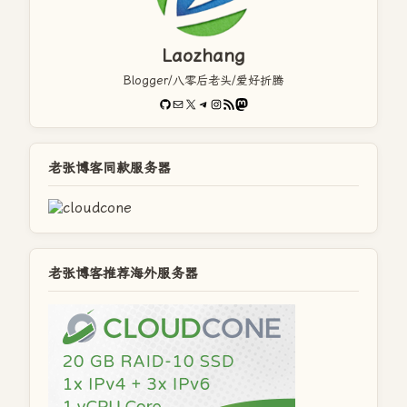
Laozhang
Blogger/八零后老头/爱好折腾
GitHub
电子邮件
X
Telegram
Instagram
RSS Feed
Mastodon
老张博客同款服务器
老张博客推荐海外服务器