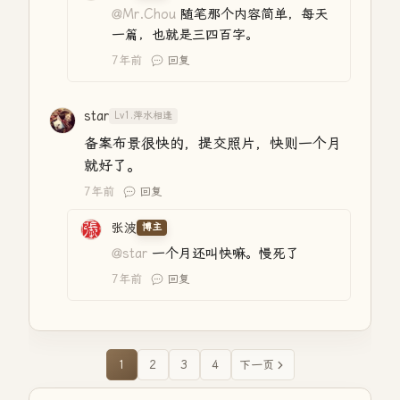
@Mr.Chou
随笔那个内容简单，每天
一篇，也就是三四百字。
7年前
回复
star
Lv1.萍水相逢
备案布景很快的，提交照片，快则一个月
就好了。
7年前
回复
张波
博主
@star
一个月还叫快嘛。慢死了
7年前
回复
1
2
3
4
下一页