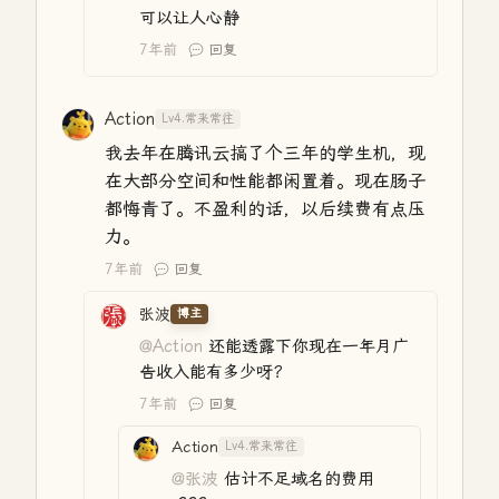
可以让人心静
7年前
回复
Action
Lv4.常来常往
我去年在腾讯云搞了个三年的学生机，现
在大部分空间和性能都闲置着。现在肠子
都悔青了。不盈利的话，以后续费有点压
力。
7年前
回复
张波
博主
@Action
还能透露下你现在一年月广
告收入能有多少呀？
7年前
回复
Action
Lv4.常来常往
@张波
估计不足域名的费用