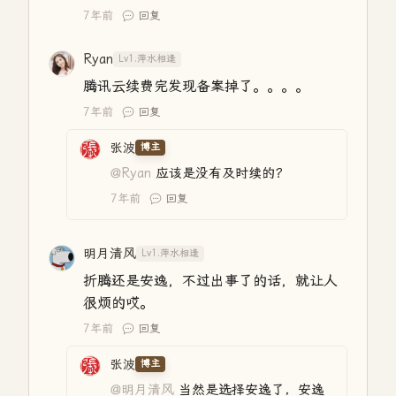
7年前
回复
Ryan
Lv1.萍水相逢
腾讯云续费完发现备案掉了。。。。
7年前
回复
张波
博主
@Ryan
应该是没有及时续的？
7年前
回复
明月清风
Lv1.萍水相逢
折腾还是安逸，不过出事了的话，就让人
很烦的哎。
7年前
回复
张波
博主
@明月清风
当然是选择安逸了，安逸