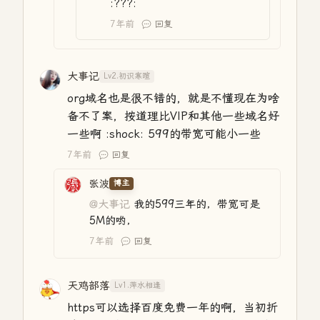
:???:
7年前
回复
大事记
Lv2.初识寒暄
org域名也是很不错的，就是不懂现在为啥
备不了案，按道理比VIP和其他一些域名好
一些啊 :shock: 599的带宽可能小一些
7年前
回复
张波
博主
@大事记
我的599三年的，带宽可是
5M的哟，
7年前
回复
天鸡部落
Lv1.萍水相逢
https可以选择百度免费一年的啊，当初折