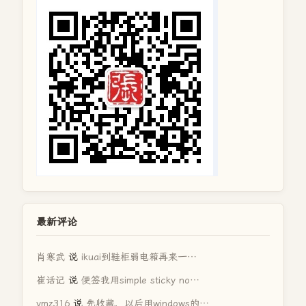
最新评论
肖寒武
说
ikuai到鞋柜弱电箱再来一…
崔话记
说
便签我用simple sticky no…
ymz316
说
先收藏，以后用windows的…