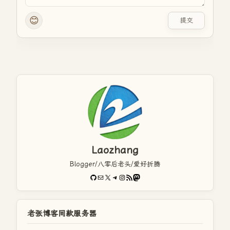
😊
提交
Laozhang
Blogger/八零后老头/爱好折腾
GitHub
电子邮件
X
Telegram
Instagram
RSS Feed
Mastodon
老张博客同款服务器