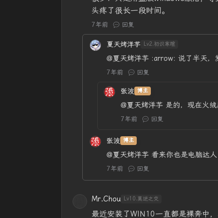
头疼了很长一段时间。
7年前
回复
夏天烤洋芋
Lv2.初识寒暄
@夏天烤洋芋
:arrow: 说了
7年前
回复
张波
博主
@夏天烤洋芋
是的，现在火绒
7年前
回复
张波
博主
@夏天烤洋芋
看来你也是电脑达人
7年前
回复
Mr.Chou
Lv10.莫逆之交
最近安装了WIN10一直都是裸奔中