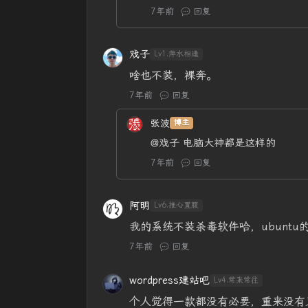
7年前
回复
戏子
Lv1.萍水相逢
啥也不装，裸奔。
7年前
回复
张波
博主
@戏子
电脑大神都是这样的
7年前
回复
阿明
Lv6.推心置腹
我的系统不装杀毒软件哈，ubuntu
7年前
回复
wordpress建站吧
Lv4.常来常往
个人觉得一款都没有必要，重来没有