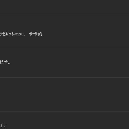
i/o和cpu，卡卡的
技术。
了。