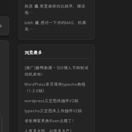
扶苏
说
家里装修的比较早，据说
现…
loibh
说
想问一下你的NAS，机箱
是…
浏览最多
[推广]酷鸭数据 · 520情人节特别活
动机来啦！
WordPress首页调用typecho教程
（1.3.0版）
wordpress兰空图床插件V2版
typecho兰空图床上传插件V2版
老张博客更换Riven主题了！
人有多大胆，AI有多大产！