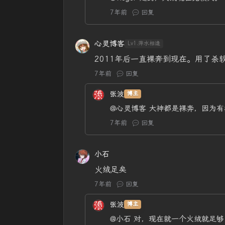
7年前
回复
心灵博客
Lv1.萍水相逢
2011年后一直裸奔到现在。用了杀软吃
7年前
回复
张波
博主
@心灵博客
大神都是裸奔，因为有
7年前
回复
小石
火绒足矣
7年前
回复
张波
博主
@小石
对，现在就一个火绒就足够