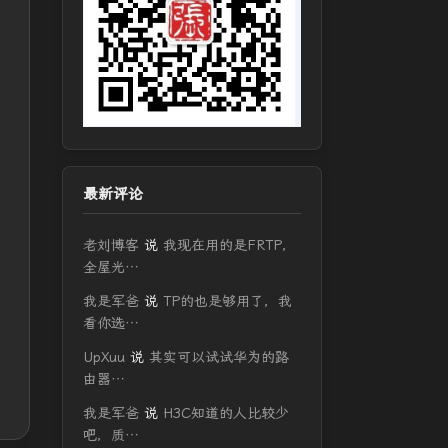
最新评论
老刘博客
说
我现在用的是FRTP，
全屋光…
我是军爸
说
TP的也是够用了，我
看你选…
UpXuu
说
其实可以试试华为的路
由器…
我是军爸
说
H3C知道的人比较少
吧，质…