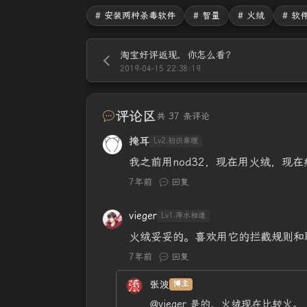
# 安装两种杀毒软件
# 智量
# 火绒
# 软
淘宝好评返现，你怎么看？
2019-04-15 22:38:19
评论区
共 37 条评论
掩耳
Lv2.初识寒暄
我之前用nod32，现在用火绒，现
7年前
回复
vieger
Lv1.萍水相逢
火绒妥妥的。喜欢用它的拦截规则和
7年前
回复
张波
博主
@vieger
是的，火绒现在比较火。