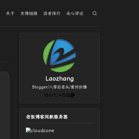
档
关于
友情链接
读者排行
走心评论
Laozhang
Blogger/八零后老头/爱好折腾
GitHub
电子邮件
X
Telegram
Instagram
RSS Feed
Mastodon
老张博客同款服务器