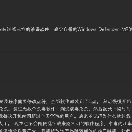
安装过第三方的杀毒软件，感觉自带的Windows Defender已经
知道安装程序需要修改盘符，全部软件都装到了C盘。 然后慢慢开始
免杀。装过无数个杀毒软件。测试病毒免杀，然后很长一段时间
意每次开机时间超过全国99%的用户。后来不记得为什么就卸载
烦人了。 现在也不会随便乱下载来路不明的软件程序，中毒的几率
，导致激活软件带广告，直接修改浏览器跳转到他的推广链接，让我