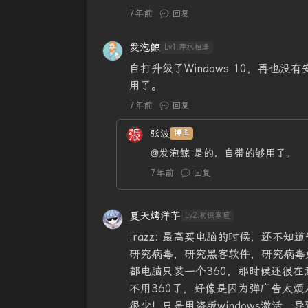
7年前
回复
发泡鲸
Lv1.萍水相逢
自打升级了Windows 10，再也没有
用了。
7年前
回复
张波
博主
@发泡鲸
是的，自带的够用了。
7年前
回复
夏天烤洋芋
Lv2.初识寒暄
:razz: 最高买电脑的时候，还不
研究病毒，研究黑客软件，研究病毒
都电脑只装一个360，那时候还很在
不用360了，好像是因为弹广告太
很少！只是用盗版windows激活