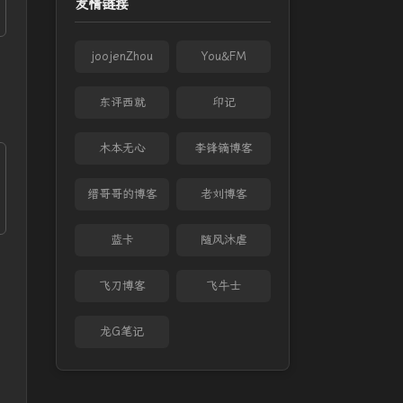
友情链接
joojenZhou
You&FM
东评西就
印记
木本无心
李锋镝博客
缙哥哥的博客
老刘博客
蓝卡
随风沐虐
飞刀博客
飞牛士
龙G笔记