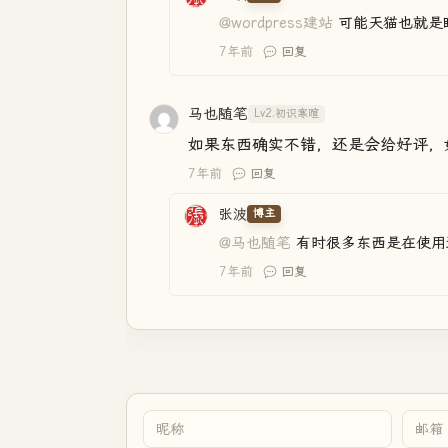
@wordpress建站
可能天猫也就是
7年前
回复
马也随笔
Lv2.初识寒暄
如果东西确实不错，还是会给好评，
7年前
回复
张波
博主
@马也随笔
有时很多东西是在使用
7年前
回复