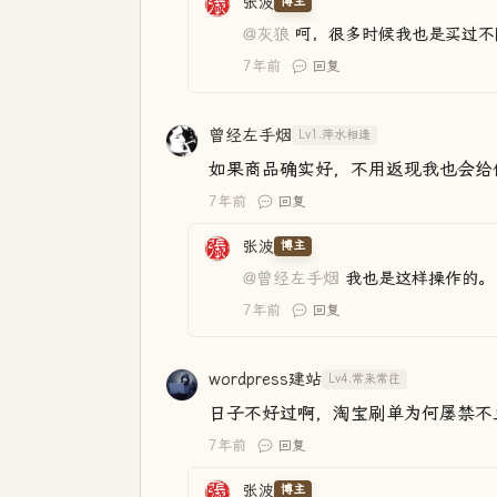
张波
博主
@灰狼
呵，很多时候我也是买过不
7年前
回复
曾经左手烟
Lv1.萍水相逢
如果商品确实好，不用返现我也会给
7年前
回复
张波
博主
@曾经左手烟
我也是这样操作的。
7年前
回复
wordpress建站
Lv4.常来常往
日子不好过啊，淘宝刷单为何屡禁不
7年前
回复
张波
博主