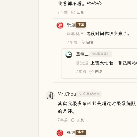
我看都不看。哈哈哈
7年前
回复
张波
博主
@黑桃三
这段时间你很少来了。
7年前
回复
黑桃三
Lv4.常来常往
@张波
上班太忙啦，自己网站
7年前
回复
Mr.Chou
Lv10.莫逆之交
其实我很多东西都是超过时限系统默
的差评。
7年前
回复
张波
博主