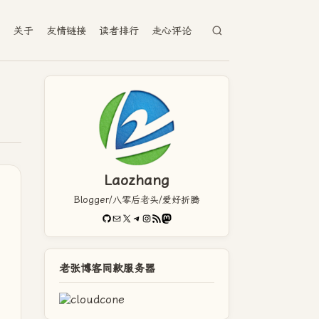
档
关于
友情链接
读者排行
走心评论
Laozhang
Blogger/八零后老头/爱好折腾
GitHub
电子邮件
X
Telegram
Instagram
RSS Feed
Mastodon
老张博客同款服务器