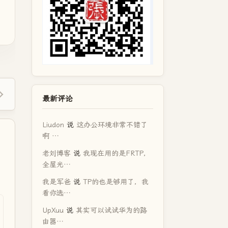
最新评论
Liudon
说
这办公环境非常不错了
啊 …
老刘博客
说
我现在用的是FRTP，
全屋光…
我是军爸
说
TP的也是够用了，我
看你选…
UpXuu
说
其实可以试试华为的路
由器…