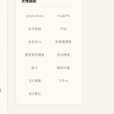
友情链接
joojenZhou
You&FM
东评西就
印记
木本无心
李锋镝博客
缙哥哥的博客
老刘博客
蓝卡
随风沐虐
飞刀博客
飞牛士
差
龙G笔记