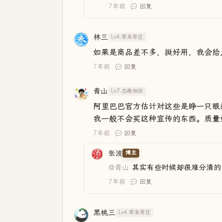
7年前
回复
林三
Lv4.常来常往
如果是商品差不多，挺好用，我会给
7年前
回复
青山
Lv7.志趣相投
阿里巴巴官方估计对这些是睁一只眼
我一般不会买这种宣传的东西。质量
7年前
回复
张波
博主
@青山
其实有些时候却很难分清的
7年前
回复
黑桃三
Lv4.常来常往