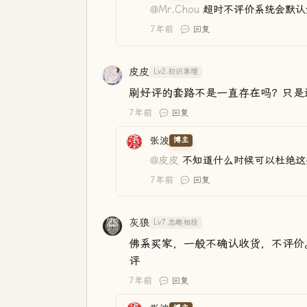
@Mr.Chou
超时不评价系统会默认
7年前
回复
皮皮
Lv2.初识寒暄
刷好评的套路不是一直存在吗？只是
7年前
回复
张波
博主
@皮皮
不知道什么时候可以杜绝这
7年前
回复
灰狼
Lv7.志趣相投
佛系买家，一般不确认收货，不评价
评
7年前
回复