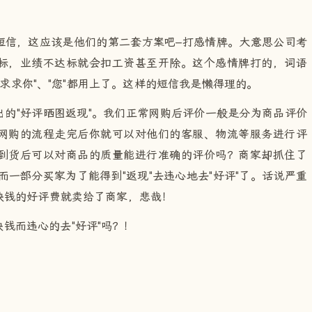
短信，这应该是他们的第二套方案吧–打感情牌。大意思公司考
标，业绩不达标就会扣工资甚至开除。这个感情牌打的，词语
"求求你"、"您"都用上了。这样的短信我是懒得理的。
的"好评晒图返现"。我们正常网购后评价一般是分为商品评价
网购的流程走完后你就可以对他们的客服、物流等服务进行评
到货后可以对商品的质量能进行准确的评价吗？商家却抓住了
。而一部分买家为了能得到"返现"去违心地去"好评"了。话说严重
块钱的好评费就卖给了商家，悲哉！
钱而违心的去"好评"吗？！