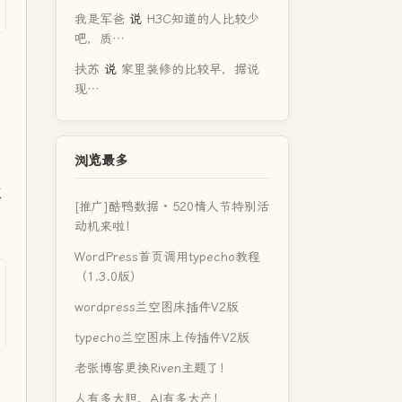
我是军爸
说
H3C知道的人比较少
吧，质…
扶苏
说
家里装修的比较早，据说
现…
浏览最多
过
[推广]酷鸭数据 · 520情人节特别活
动机来啦！
WordPress首页调用typecho教程
（1.3.0版）
wordpress兰空图床插件V2版
typecho兰空图床上传插件V2版
老张博客更换Riven主题了！
人有多大胆，AI有多大产！