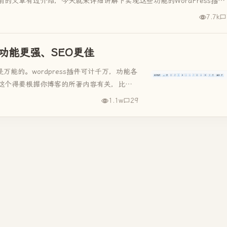
文章有过介绍，今天就来详细讲解下实现这些功能的WordPress插件-
7.7k
客功能更强、SEO更佳
是万能的。wordpress插件可计千万，功能各
这个得要根据你博客的所著内容有关，比如
插件等等。我...
1.1w
29