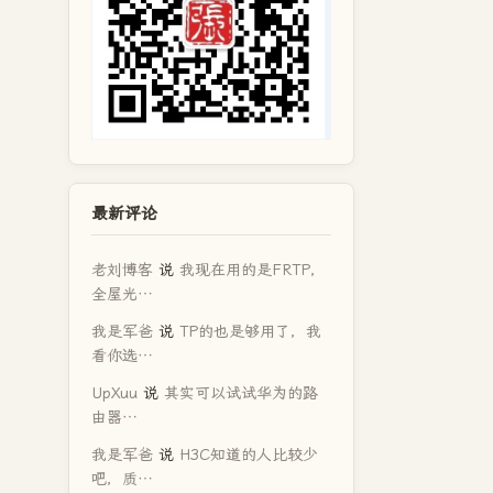
最新评论
老刘博客
说
我现在用的是FRTP，
全屋光…
我是军爸
说
TP的也是够用了，我
看你选…
UpXuu
说
其实可以试试华为的路
由器…
我是军爸
说
H3C知道的人比较少
吧，质…