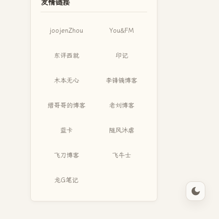
友情链接
joojenZhou
You&FM
东评西就
印记
木本无心
李锋镝博客
缙哥哥的博客
老刘博客
蓝卡
随风沐虐
飞刀博客
飞牛士
龙G笔记