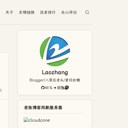
档
关于
友情链接
读者排行
走心评论
Laozhang
Blogger/八零后老头/爱好折腾
GitHub
电子邮件
X
Telegram
Instagram
RSS Feed
Mastodon
8
老张博客同款服务器