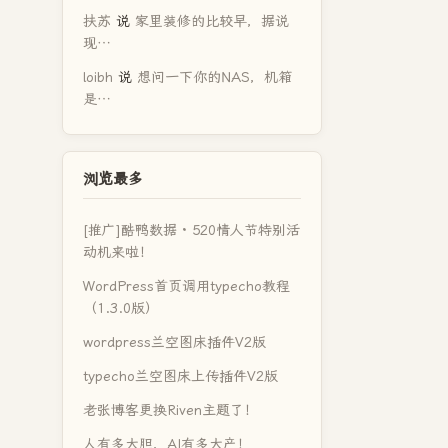
扶苏
说
家里装修的比较早，据说
现…
loibh
说
想问一下你的NAS，机箱
是…
浏览最多
[推广]酷鸭数据 · 520情人节特别活
动机来啦！
WordPress首页调用typecho教程
（1.3.0版）
wordpress兰空图床插件V2版
typecho兰空图床上传插件V2版
老张博客更换Riven主题了！
人有多大胆，AI有多大产！