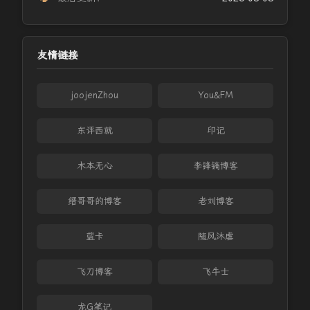
友情链接
joojenZhou
You&FM
东评西就
印记
木本无心
李锋镝博客
缙哥哥的博客
老刘博客
蓝卡
随风沐虐
飞刀博客
飞牛士
龙G笔记