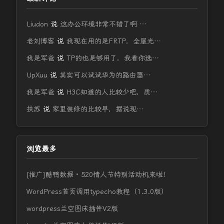
Liudon
说
这办公环境非常不错了啊 …
老刘博客
说
我现在用的是FRTP，全屋光…
我是军爸
说
TP的也是够用了，我看你选…
UpXuu
说
其实可以试试华为的路由器…
我是军爸
说
H3C知道的人比较少吧，质…
扶苏
说
家里装修的比较早，据说现…
浏览最多
[推广]酷鸭数据 · 520情人节特别活动机来啦！
WordPress首页调用typecho教程（1.3.0版）
wordpress兰空图床插件V2版