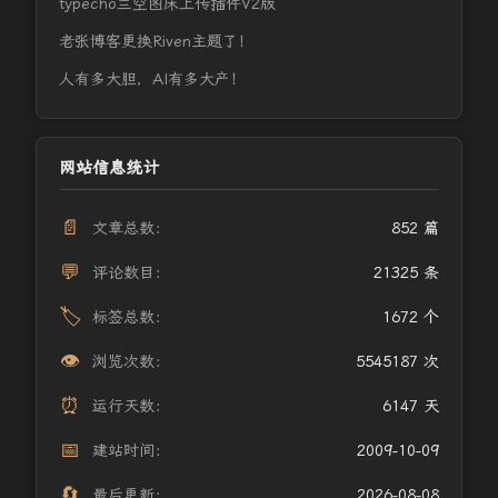
typecho兰空图床上传插件V2版
老张博客更换Riven主题了！
人有多大胆，AI有多大产！
网站信息统计
📄
文章总数：
852 篇
💬
评论数目：
21325 条
🏷️
标签总数：
1672 个
👁️
浏览次数：
5545187 次
⏰
运行天数：
6147 天
📅
建站时间：
2009-10-09
🔄
最后更新：
2026-08-08