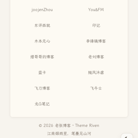
joojenZhou
You&FM
东评西就
印记
木本无心
李锋镝博客
缙哥哥的博客
老刘博客
蓝卡
随风沐虐
飞刀博客
飞牛士
龙G笔记
© 2026 老张博客 · Theme
Riven
江南烟雨里，笔墨见山河