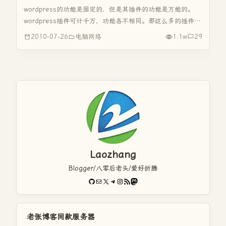
wordpress的功能是固定的，但是其插件的功能是万能的。
wordpress插件可计千万，功能各不相同。那这么多的插件应
该怎么样选择的，那这个得要根据你博客的所著内容有关，比
2010-07-26
电脑网络
1.1w
29
如你是照片类的博客，那就选择与“图片处理”有关的插件等
等。我...
Laozhang
Blogger/八零后老头/爱好折腾
GitHub
电子邮件
X
Telegram
Instagram
RSS Feed
Mastodon
老张博客同款服务器