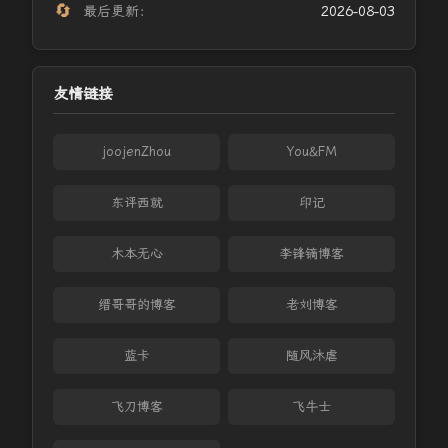
🔄
最后更新：
2026-08-03
友情链接
joojenZhou
You&FM
东评西就
印记
木本无心
李锋镝博客
缙哥哥的博客
老刘博客
蓝卡
随风沐虐
飞刀博客
飞牛士