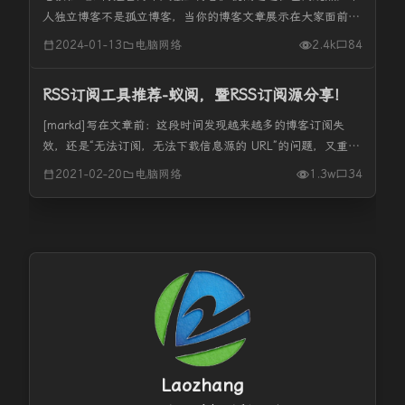
人独立博客不是孤立博客，当你的博客文章展示在大家面前的
时候，更想的就是想和博友们交流交流自己所写的观点，这个
2024-01-13
电脑网络
2.4k
84
时候那就必须要用到的是“评论”！那怎么样做好与其他博客的
互访、互评呢！ 有...
RSS订阅工具推荐-蚁阅，暨RSS订阅源分享！
[markd]写在文章前：这段时间发现越来越多的博客订阅失
效，还是“无法订阅，无法下载信息源的 URL”的问题，又重新
安装了miniflux、freshrss再进行折腾，也是同样问题。但是
2021-02-20
电脑网络
1.3w
34
这些订阅源在Inoreader却是很正常，在蚁阅...
Laozhang