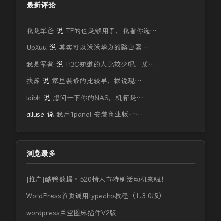
最新评论
我是军爸
说
TP的也是够用了，我看你选…
UpXuu
说
其实可以试试华为的路由器…
我是军爸
说
H3C知道的人比较少吧，质…
扶苏
说
家里装修的比较早，据说现…
loibh
说
想问一下你的NAS，机箱是…
alluse
说
我用1panel 安装商业版一…
浏览最多
[推广]酷鸭数据 · 520情人节特别活动机来啦！
WordPress首页调用typecho教程（1.3.0版）
wordpress兰空图床插件V2版