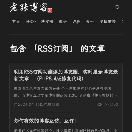
首页
分类
博友圈
微语
归档
关于
友情链接
读者
包含 「RSS订阅」 的文章
利用RSS订阅功能添加博友圈，实时展示博友最
新文章！（PHP8.4版修复代码）
博友圈展示博友文章的好处 个人博客没有评论是没有灵魂
的，而博客互访才是博客的运营之道。老张在《如何有效的博
客互访、互评！》等众多文章里都提到博客互访的重要性。在
2024-04-16
电脑网络
1.9k
50
没有接触RSS订阅工具之前，老张都是在浏览器的收藏夹里收
藏了一两百个博客，每...
如何有效的博客互访、互评！
老张在《如何经营好个人独立博客》就阐述过自己的观点，个